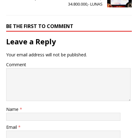
34.800.000,- LUNAS
BE THE FIRST TO COMMENT
Leave a Reply
Your email address will not be published.
Comment
Name
*
Email
*