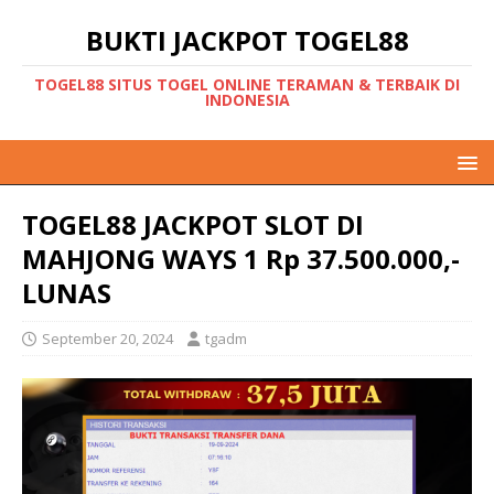
BUKTI JACKPOT TOGEL88
TOGEL88 SITUS TOGEL ONLINE TERAMAN & TERBAIK DI
INDONESIA
TOGEL88 JACKPOT SLOT DI
MAHJONG WAYS 1 Rp 37.500.000,-
LUNAS
September 20, 2024
tgadm