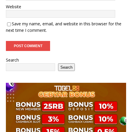
Website
Save my name, email, and website in this browser for the
next time I comment.
Search
Search