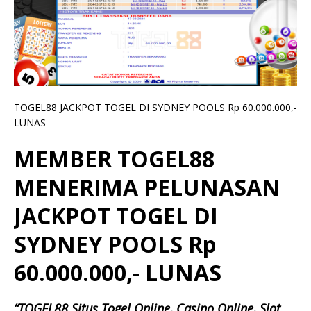
TOGEL88 JACKPOT TOGEL DI SYDNEY POOLS Rp 60.000.000,-
LUNAS
MEMBER TOGEL88
MENERIMA PELUNASAN
JACKPOT TOGEL DI
SYDNEY POOLS Rp
60.000.000,- LUNAS
“TOGEL88 Situs Togel Online, Casino Online, Slot