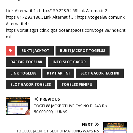
Link Alternatif 1 : http://159.223.54.58Link Alternatif 2 :
https://172.93.186.3Link Alternatif 3 : https://togeel88.comLink
Alternatif 4 :
https://orbit.sgp1.cdn.digitaloceanspaces.com/togel88/index.ht
ml
BUKTI JACKPOT
BUKTI JACKPOT TOGEL88
DAFTAR TOGEL88
INFO SLOT GACOR
LINK TOGEL88
RTP HARI INI
SLOT GACOR HARI INI
SLOT GACOR TOGEL88
TOGEL88 PENIPU
PREVIOUS
TOGEL88 JACKPOT LIVE CASINO DI 24D Rp
50.000.000,- LUNAS
NEXT
TOGEL88 JACKPOT SLOT DI MAHJONG WAYS Rp