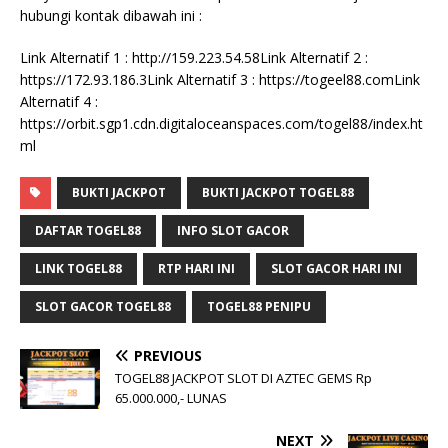
hubungi kontak dibawah ini :
Link Alternatif 1 : http://159.223.54.58Link Alternatif 2 :
https://172.93.186.3Link Alternatif 3 : https://togeel88.comLink
Alternatif 4 :
https://orbit.sgp1.cdn.digitaloceanspaces.com/togel88/index.ht
ml
BUKTI JACKPOT
BUKTI JACKPOT TOGEL88
DAFTAR TOGEL88
INFO SLOT GACOR
LINK TOGEL88
RTP HARI INI
SLOT GACOR HARI INI
SLOT GACOR TOGEL88
TOGEL88 PENIPU
PREVIOUS
TOGEL88 JACKPOT SLOT DI AZTEC GEMS Rp
65.000.000,- LUNAS
NEXT