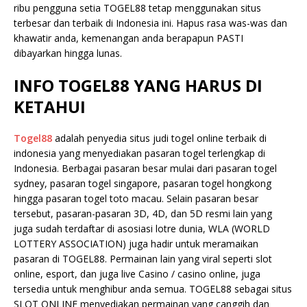
ribu pengguna setia TOGEL88 tetap menggunakan situs
terbesar dan terbaik di Indonesia ini. Hapus rasa was-was dan
khawatir anda, kemenangan anda berapapun PASTI
dibayarkan hingga lunas.
INFO TOGEL88 YANG HARUS DI
KETAHUI
Togel88
adalah penyedia situs judi togel online terbaik di
indonesia yang menyediakan pasaran togel terlengkap di
Indonesia. Berbagai pasaran besar mulai dari pasaran togel
sydney, pasaran togel singapore, pasaran togel hongkong
hingga pasaran togel toto macau. Selain pasaran besar
tersebut, pasaran-pasaran 3D, 4D, dan 5D resmi lain yang
juga sudah terdaftar di asosiasi lotre dunia, WLA (WORLD
LOTTERY ASSOCIATION) juga hadir untuk meramaikan
pasaran di TOGEL88. Permainan lain yang viral seperti slot
online, esport, dan juga live Casino / casino online, juga
tersedia untuk menghibur anda semua. TOGEL88 sebagai situs
SLOT ONLINE menyediakan permainan yang canggih dan