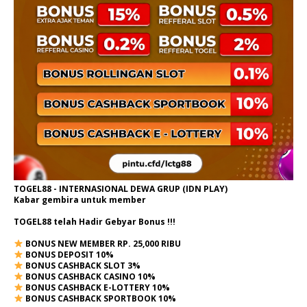
TOGEL88 - INTERNASIONAL DEWA GRUP (IDN PLAY)
Kabar gembira untuk member
TOGEL88 telah Hadir Gebyar Bonus !!!
BONUS NEW MEMBER RP. 25,000 RIBU
BONUS DEPOSIT 10%
BONUS CASHBACK SLOT 3%
BONUS CASHBACK CASINO 10%
BONUS CASHBACK E-LOTTERY 10%
BONUS CASHBACK SPORTBOOK 10%