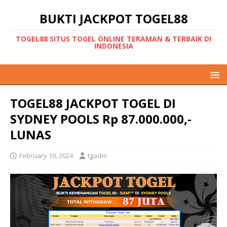
BUKTI JACKPOT TOGEL88
TOGEL88 SITUS TOGEL ONLINE TERAMAN & TERBAIK DI
INDONESIA
TOGEL88 JACKPOT TOGEL DI
SYDNEY POOLS Rp 87.000.000,-
LUNAS
February 10, 2024
tgadm