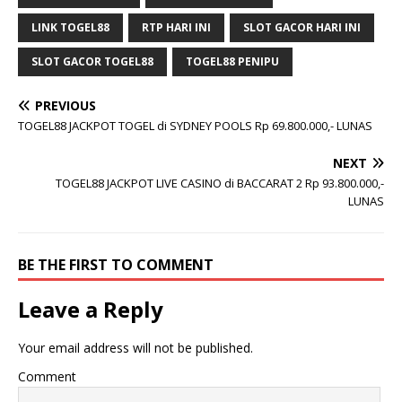
LINK TOGEL88
RTP HARI INI
SLOT GACOR HARI INI
SLOT GACOR TOGEL88
TOGEL88 PENIPU
PREVIOUS
TOGEL88 JACKPOT TOGEL di SYDNEY POOLS Rp 69.800.000,- LUNAS
NEXT
TOGEL88 JACKPOT LIVE CASINO di BACCARAT 2 Rp 93.800.000,-
LUNAS
BE THE FIRST TO COMMENT
Leave a Reply
Your email address will not be published.
Comment