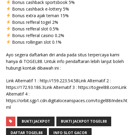
Bonus cashback sportsbook 5%
Bonus cashback e-lottery 5%
Bonus extra ajak teman 15%
Bonus refferal togel 2%
Bonus refferal slot 0.5%
Bonus refferal casino 0.2%
Bonus rollingan slot 0.1%
Ayo segera daftarkan diri anda pada situs terpercaya kami
hanya di TOGEL88. Untuk info pendaftaran lebih lanjut boleh
hubungi kontak dibawah ini :
Link Alternatif 1 : http://159.223.54.58Link Alternatif 2 :
https://172.93.186.3Link Alternatif 3 : https://togeel88.comLink
Alternatif 4 :
https://orbit.sgp1.cdn.digitaloceanspaces.com/togel88/index.ht
ml
BUKTI JACKPOT
BUKTI JACKPOT TOGEL88
DAFTAR TOGEL88
INFO SLOT GACOR