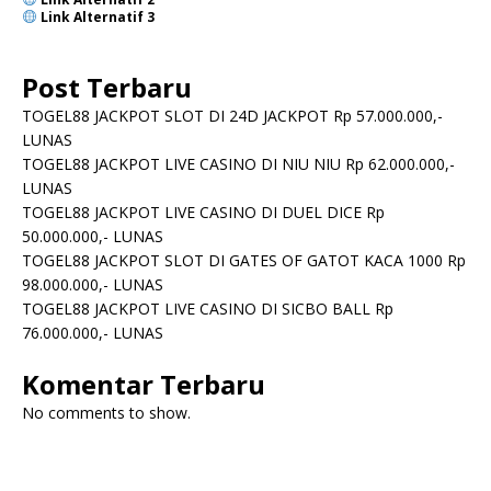
Link Alternatif 3
Post Terbaru
TOGEL88 JACKPOT SLOT DI 24D JACKPOT Rp 57.000.000,-
LUNAS
TOGEL88 JACKPOT LIVE CASINO DI NIU NIU Rp 62.000.000,-
LUNAS
TOGEL88 JACKPOT LIVE CASINO DI DUEL DICE Rp
50.000.000,- LUNAS
TOGEL88 JACKPOT SLOT DI GATES OF GATOT KACA 1000 Rp
98.000.000,- LUNAS
TOGEL88 JACKPOT LIVE CASINO DI SICBO BALL Rp
76.000.000,- LUNAS
Komentar Terbaru
No comments to show.