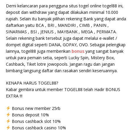
Demi kelancaran para pengguna situs togel online togel88 ini,
deposit dan withdraw yang dapat dilakukan minimal 10.000
rupiah. Selain itu banyak pilihan rekening Bank yang dapat anda
daftarkan yaitu BCA , BRI , MANDIRI , CIMB , PANIN ,
SINARMAS , BSI , JENIUS , MAYBANK , MEGA , PERMATA.
Selain rekening bank tersebut juga dapat melalui e-wallet /
dompet digital seperti DANA, GOPAY, OVO. Sebagai pelengkap
lainnya, togel88 juga memberikan
bonus
yang sangat banyak
untuk para pemain setia, seperti Lucky Spin, Mistery Box,
Cashback, Tiket lotre jowopools. Jangan ragu dan jangan
bimbang langsung daftar dan rasakan sendiri keseruannya.
KENAPA HARUS TOGEL88?
Kabar gembira untuk member TOGEL88 telah Hadir BONUS
EXTRA !!!
Bonus new member 25rb
Bonus deposit 10%
Bonus cashback slot 10%
Bonus cashback casino 10%