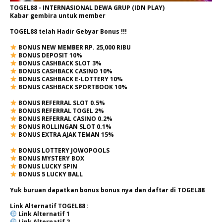
TOGEL88 - INTERNASIONAL DEWA GRUP (IDN PLAY)
Kabar gembira untuk member
TOGEL88 telah Hadir Gebyar Bonus !!!
BONUS NEW MEMBER RP. 25,000 RIBU
BONUS DEPOSIT 10%
BONUS CASHBACK SLOT 3%
BONUS CASHBACK CASINO 10%
BONUS CASHBACK E-LOTTERY 10%
BONUS CASHBACK SPORTBOOK 10%
BONUS REFERRAL SLOT 0.5%
BONUS REFERRAL TOGEL 2%
BONUS REFERRAL CASINO 0.2%
BONUS ROLLINGAN SLOT 0.1%
BONUS EXTRA AJAK TEMAN 15%
BONUS LOTTERY JOWOPOOLS
BONUS MYSTERY BOX
BONUS LUCKY SPIN
BONUS 5 LUCKY BALL
Yuk buruan dapatkan bonus bonus nya dan daftar di TOGEL88
Link Alternatif TOGEL88 :
Link Alternatif
1
Link Alternatif
2