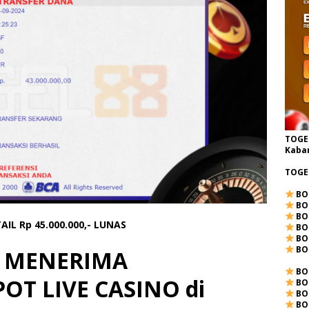
TOGE
Kaba
TOGEL
BO
BO
BO
IL Rp 45.000.000,- LUNAS
BO
BO
BO
 MENERIMA
BO
OT LIVE CASINO di
BO
BO
BO