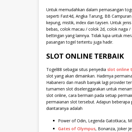
Untuk memudahkan dalam pemasangan togel o
seperti Fast4d, Angka Tarung, BB Campuran 
kepung, mistik, index dan taysen. Untuk jeni
bebas, colok macau / colok 2d, colok naga / c
bettingan yang lainnya. Tidak lupa untuk mer
pasangan togel tertentu juga hadir.
SLOT ONLINE TERBAIK
Togel88 sebagai situs penyedia
slot online 
slot yang akan dimainkan. Hadirnya permaina
Habanero dan masih banyak lagi provider tern
turnamen slot diselenggarakan untuk menam
slot online, cara bermain pada setiap per
permaianan slot tersebut. Adapun beberapa 
diantaranya adalah
Power of Odin, Legenda Gatotkaca, Mo
Gates of Olympus
, Bonanza, Joker J