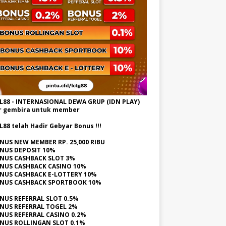
L88 - INTERNASIONAL DEWA GRUP (IDN PLAY)
r gembira untuk member
88 telah Hadir Gebyar Bonus !!!
NUS NEW MEMBER RP. 25,000 RIBU
NUS DEPOSIT 10%
NUS CASHBACK SLOT 3%
NUS CASHBACK CASINO 10%
NUS CASHBACK E-LOTTERY 10%
NUS CASHBACK SPORTBOOK 10%
NUS REFERRAL SLOT 0.5%
NUS REFERRAL TOGEL 2%
NUS REFERRAL CASINO 0.2%
NUS ROLLINGAN SLOT 0.1%