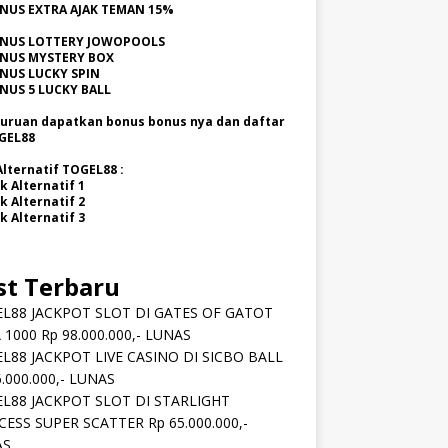
NUS EXTRA AJAK TEMAN 15%
NUS LOTTERY JOWOPOOLS
NUS MYSTERY BOX
NUS LUCKY SPIN
NUS 5 LUCKY BALL
uruan dapatkan bonus bonus nya dan daftar
GEL88
Alternatif TOGEL88 :
nk Alternatif
1
nk Alternatif
2
k Alternatif 3
st Terbaru
L88 JACKPOT SLOT DI GATES OF GATOT
 1000 Rp 98.000.000,- LUNAS
L88 JACKPOT LIVE CASINO DI SICBO BALL
6.000.000,- LUNAS
L88 JACKPOT SLOT DI STARLIGHT
CESS SUPER SCATTER Rp 65.000.000,-
AS