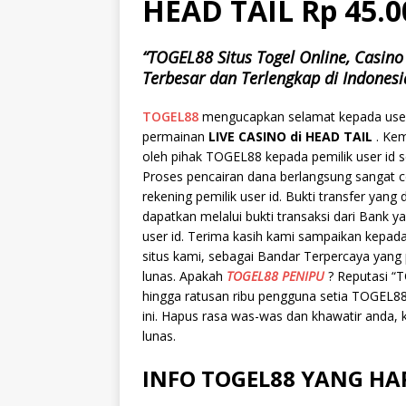
HEAD TAIL Rp 45.0
“TOGEL88 Situs Togel Online, Casino 
Terbesar dan Terlengkap di Indonesi
TOGEL88
mengucapkan selamat kepada user 
permainan
LIVE CASINO di HEAD TAIL
. Ke
oleh pihak TOGEL88 kepada pemilik user id s
Proses pencairan dana berlangsung sangat 
rekening pemilik user id. Bukti transfer yang
dapatkan melalui bukti transaksi dari Bank 
user id. Terima kasih kami sampaikan kepa
situs kami, sebagai Bandar Terpercaya ya
lunas. Apakah
TOGEL88 PENIPU
? Reputasi “
hingga ratusan ribu pengguna setia TOGEL88
ini. Hapus rasa was-was dan khawatir anda
lunas.
INFO TOGEL88 YANG HA