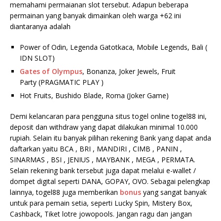
memahami permaianan slot tersebut. Adapun beberapa
permainan yang banyak dimainkan oleh warga +62 ini
diantaranya adalah
Power of Odin, Legenda Gatotkaca, Mobile Legends, Bali (
IDN SLOT)
Gates of Olympus
, Bonanza, Joker Jewels, Fruit
Party (PRAGMATIC PLAY )
Hot Fruits, Bushido Blade, Roma (Joker Game)
Demi kelancaran para pengguna situs togel online togel88 ini,
deposit dan withdraw yang dapat dilakukan minimal 10.000
rupiah. Selain itu banyak pilihan rekening Bank yang dapat anda
daftarkan yaitu BCA , BRI , MANDIRI , CIMB , PANIN ,
SINARMAS , BSI , JENIUS , MAYBANK , MEGA , PERMATA.
Selain rekening bank tersebut juga dapat melalui e-wallet /
dompet digital seperti DANA, GOPAY, OVO. Sebagai pelengkap
lainnya, togel88 juga memberikan
bonus
yang sangat banyak
untuk para pemain setia, seperti Lucky Spin, Mistery Box,
Cashback, Tiket lotre jowopools. Jangan ragu dan jangan