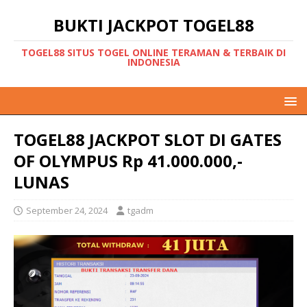
BUKTI JACKPOT TOGEL88
TOGEL88 SITUS TOGEL ONLINE TERAMAN & TERBAIK DI
INDONESIA
TOGEL88 JACKPOT SLOT DI GATES
OF OLYMPUS Rp 41.000.000,-
LUNAS
September 24, 2024
tgadm