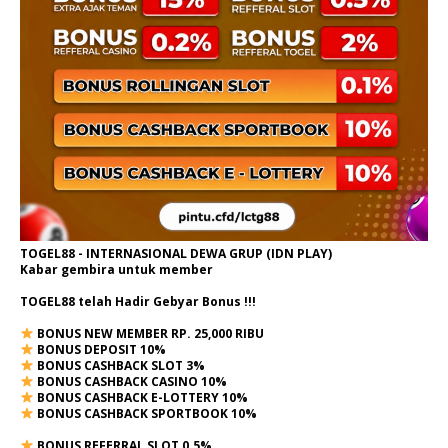
TOGEL88 - INTERNASIONAL DEWA GRUP (IDN PLAY)
Kabar gembira untuk member
TOGEL88 telah Hadir Gebyar Bonus !!!
BONUS NEW MEMBER RP. 25,000 RIBU
BONUS DEPOSIT 10%
BONUS CASHBACK SLOT 3%
BONUS CASHBACK CASINO 10%
BONUS CASHBACK E-LOTTERY 10%
BONUS CASHBACK SPORTBOOK 10%
BONUS REFERRAL SLOT 0.5%