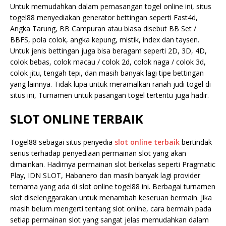
Untuk memudahkan dalam pemasangan togel online ini, situs
togel88 menyediakan generator bettingan seperti Fast4d,
Angka Tarung, BB Campuran atau biasa disebut BB Set /
BBFS, pola colok, angka kepung, mistik, index dan taysen.
Untuk jenis bettingan juga bisa beragam seperti 2D, 3D, 4D,
colok bebas, colok macau / colok 2d, colok naga / colok 3d,
colok jitu, tengah tepi, dan masih banyak lagi tipe bettingan
yang lainnya. Tidak lupa untuk meramalkan ranah judi togel di
situs ini, Turnamen untuk pasangan togel tertentu juga hadir.
SLOT ONLINE TERBAIK
Togel88 sebagai situs penyedia
slot online terbaik
bertindak
serius terhadap penyediaan permainan slot yang akan
dimainkan. Hadirnya permainan slot berkelas seperti Pragmatic
Play, IDN SLOT, Habanero dan masih banyak lagi provider
ternama yang ada di slot online togel88 ini. Berbagai turnamen
slot diselenggarakan untuk menambah keseruan bermain. Jika
masih belum mengerti tentang slot online, cara bermain pada
setiap permainan slot yang sangat jelas memudahkan dalam