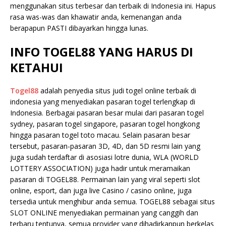
menggunakan situs terbesar dan terbaik di Indonesia ini. Hapus
rasa was-was dan khawatir anda, kemenangan anda
berapapun PASTI dibayarkan hingga lunas.
INFO TOGEL88 YANG HARUS DI
KETAHUI
Togel88
adalah penyedia situs judi togel online terbaik di
indonesia yang menyediakan pasaran togel terlengkap di
Indonesia. Berbagai pasaran besar mulai dari pasaran togel
sydney, pasaran togel singapore, pasaran togel hongkong
hingga pasaran togel toto macau. Selain pasaran besar
tersebut, pasaran-pasaran 3D, 4D, dan 5D resmi lain yang
juga sudah terdaftar di asosiasi lotre dunia, WLA (WORLD
LOTTERY ASSOCIATION) juga hadir untuk meramaikan
pasaran di TOGEL88. Permainan lain yang viral seperti slot
online, esport, dan juga live Casino / casino online, juga
tersedia untuk menghibur anda semua. TOGEL88 sebagai situs
SLOT ONLINE menyediakan permainan yang canggih dan
terbaru tentunya, semua provider yang dihadirkanpun berkelas