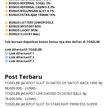
BONUS REFERRAL TOGEL 2%
BONUS REFERRAL CASINO 0.2%
BONUS ROLLINGAN SLOT 0.1%
BONUS EXTRA AJAK TEMAN 15%
BONUS LOTTERY JOWOPOOLS
BONUS MYSTERY BOX
BONUS LUCKY SPIN
BONUS 5 LUCKY BALL
Yuk buruan dapatkan bonus bonus nya dan daftar di TOGEL88
Link Alternatif TOGEL88 :
Link Alternatif
1
Link Alternatif
2
Link Alternatif 3
Post Terbaru
TOGEL88 JACKPOT SLOT DI GATES OF GATOT KACA 1000 Rp
98.000.000,- LUNAS
TOGEL88 JACKPOT LIVE CASINO DI SICBO BALL Rp
76.000.000,- LUNAS
TOGEL88 JACKPOT SLOT DI STARLIGHT PRINCESS SUPER