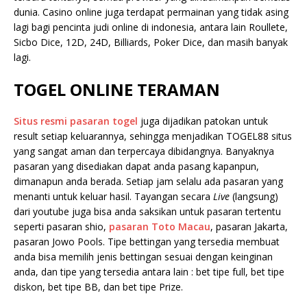
dunia. Casino online juga terdapat permainan yang tidak asing
lagi bagi pencinta judi online di indonesia, antara lain Roullete,
Sicbo Dice, 12D, 24D, Billiards, Poker Dice, dan masih banyak
lagi.
TOGEL ONLINE TERAMAN
Situs resmi pasaran togel
juga dijadikan patokan untuk
result setiap keluarannya, sehingga menjadikan TOGEL88 situs
yang sangat aman dan terpercaya dibidangnya. Banyaknya
pasaran yang disediakan dapat anda pasang kapanpun,
dimanapun anda berada. Setiap jam selalu ada pasaran yang
menanti untuk keluar hasil. Tayangan secara
Live
(langsung)
dari youtube juga bisa anda saksikan untuk pasaran tertentu
seperti pasaran shio,
pasaran Toto Macau
, pasaran Jakarta,
pasaran Jowo Pools. Tipe bettingan yang tersedia membuat
anda bisa memilih jenis bettingan sesuai dengan keinginan
anda, dan tipe yang tersedia antara lain : bet tipe full, bet tipe
diskon, bet tipe BB, dan bet tipe Prize.