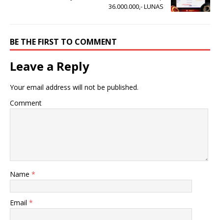
36.000.000,- LUNAS
BE THE FIRST TO COMMENT
Leave a Reply
Your email address will not be published.
Comment
Name
*
Email
*