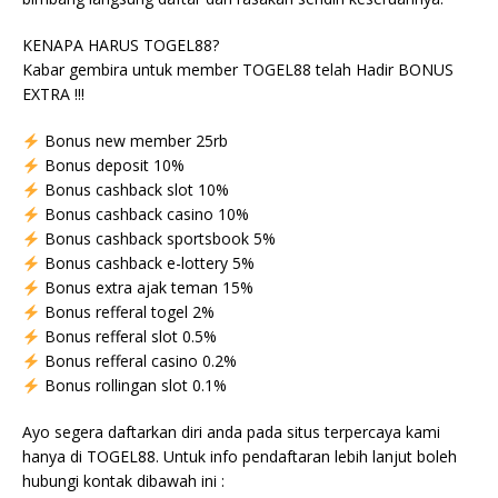
KENAPA HARUS TOGEL88?
Kabar gembira untuk member TOGEL88 telah Hadir BONUS
EXTRA !!!
Bonus new member 25rb
Bonus deposit 10%
Bonus cashback slot 10%
Bonus cashback casino 10%
Bonus cashback sportsbook 5%
Bonus cashback e-lottery 5%
Bonus extra ajak teman 15%
Bonus refferal togel 2%
Bonus refferal slot 0.5%
Bonus refferal casino 0.2%
Bonus rollingan slot 0.1%
Ayo segera daftarkan diri anda pada situs terpercaya kami
hanya di TOGEL88. Untuk info pendaftaran lebih lanjut boleh
hubungi kontak dibawah ini :