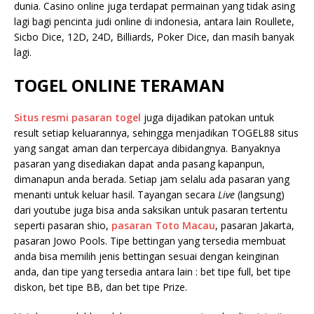
dunia. Casino online juga terdapat permainan yang tidak asing
lagi bagi pencinta judi online di indonesia, antara lain Roullete,
Sicbo Dice, 12D, 24D, Billiards, Poker Dice, dan masih banyak
lagi.
TOGEL ONLINE TERAMAN
Situs resmi pasaran togel
juga dijadikan patokan untuk
result setiap keluarannya, sehingga menjadikan TOGEL88 situs
yang sangat aman dan terpercaya dibidangnya. Banyaknya
pasaran yang disediakan dapat anda pasang kapanpun,
dimanapun anda berada. Setiap jam selalu ada pasaran yang
menanti untuk keluar hasil. Tayangan secara
Live
(langsung)
dari youtube juga bisa anda saksikan untuk pasaran tertentu
seperti pasaran shio,
pasaran Toto Macau
, pasaran Jakarta,
pasaran Jowo Pools. Tipe bettingan yang tersedia membuat
anda bisa memilih jenis bettingan sesuai dengan keinginan
anda, dan tipe yang tersedia antara lain : bet tipe full, bet tipe
diskon, bet tipe BB, dan bet tipe Prize.