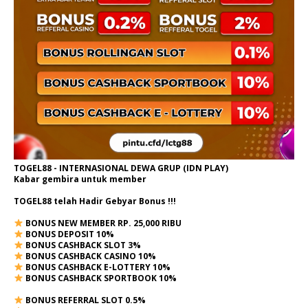
TOGEL88 - INTERNASIONAL DEWA GRUP (IDN PLAY)
Kabar gembira untuk member
TOGEL88 telah Hadir Gebyar Bonus !!!
BONUS NEW MEMBER RP. 25,000 RIBU
BONUS DEPOSIT 10%
BONUS CASHBACK SLOT 3%
BONUS CASHBACK CASINO 10%
BONUS CASHBACK E-LOTTERY 10%
BONUS CASHBACK SPORTBOOK 10%
BONUS REFERRAL SLOT 0.5%