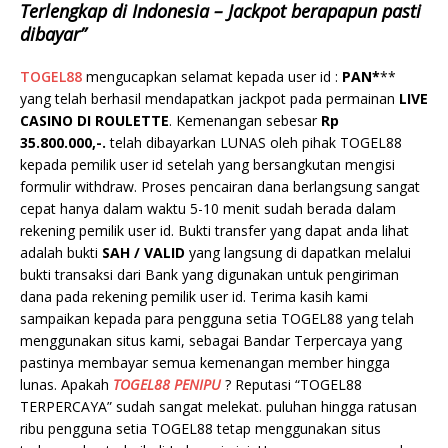
Terlengkap di Indonesia – Jackpot berapapun pasti
dibayar”
TOGEL88
mengucapkan selamat kepada user id :
PAN*
**
yang telah berhasil mendapatkan jackpot pada permainan
LIVE
CASINO DI ROULETTE
. Kemenangan sebesar
Rp
35.800.000
,-.
telah dibayarkan LUNAS oleh pihak TOGEL88
kepada pemilik user id setelah yang bersangkutan mengisi
formulir withdraw. Proses pencairan dana berlangsung sangat
cepat hanya dalam waktu 5-10 menit sudah berada dalam
rekening pemilik user id. Bukti transfer yang dapat anda lihat
adalah bukti
SAH / VALID
yang langsung di dapatkan melalui
bukti transaksi dari Bank yang digunakan untuk pengiriman
dana pada rekening pemilik user id. Terima kasih kami
sampaikan kepada para pengguna setia TOGEL88 yang telah
menggunakan situs kami, sebagai Bandar Terpercaya yang
pastinya membayar semua kemenangan member hingga
lunas. Apakah
TOGEL88 PENIPU
? Reputasi “TOGEL88
TERPERCAYA” sudah sangat melekat. puluhan hingga ratusan
ribu pengguna setia TOGEL88 tetap menggunakan situs