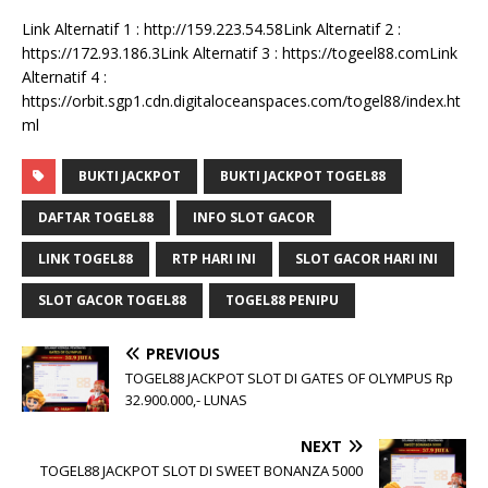
Link Alternatif 1 : http://159.223.54.58Link Alternatif 2 :
https://172.93.186.3Link Alternatif 3 : https://togeel88.comLink
Alternatif 4 :
https://orbit.sgp1.cdn.digitaloceanspaces.com/togel88/index.ht
ml
BUKTI JACKPOT
BUKTI JACKPOT TOGEL88
DAFTAR TOGEL88
INFO SLOT GACOR
LINK TOGEL88
RTP HARI INI
SLOT GACOR HARI INI
SLOT GACOR TOGEL88
TOGEL88 PENIPU
PREVIOUS
TOGEL88 JACKPOT SLOT DI GATES OF OLYMPUS Rp
32.900.000,- LUNAS
NEXT
TOGEL88 JACKPOT SLOT DI SWEET BONANZA 5000