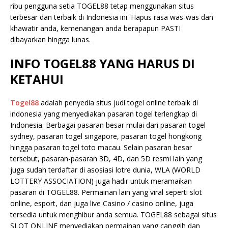
ribu pengguna setia TOGEL88 tetap menggunakan situs
terbesar dan terbaik di Indonesia ini. Hapus rasa was-was dan
khawatir anda, kemenangan anda berapapun PASTI
dibayarkan hingga lunas.
INFO TOGEL88 YANG HARUS DI
KETAHUI
Togel88
adalah penyedia situs judi togel online terbaik di
indonesia yang menyediakan pasaran togel terlengkap di
Indonesia. Berbagai pasaran besar mulai dari pasaran togel
sydney, pasaran togel singapore, pasaran togel hongkong
hingga pasaran togel toto macau. Selain pasaran besar
tersebut, pasaran-pasaran 3D, 4D, dan 5D resmi lain yang
juga sudah terdaftar di asosiasi lotre dunia, WLA (WORLD
LOTTERY ASSOCIATION) juga hadir untuk meramaikan
pasaran di TOGEL88. Permainan lain yang viral seperti slot
online, esport, dan juga live Casino / casino online, juga
tersedia untuk menghibur anda semua. TOGEL88 sebagai situs
SLOT ONLINE menyediakan permainan yang canggih dan