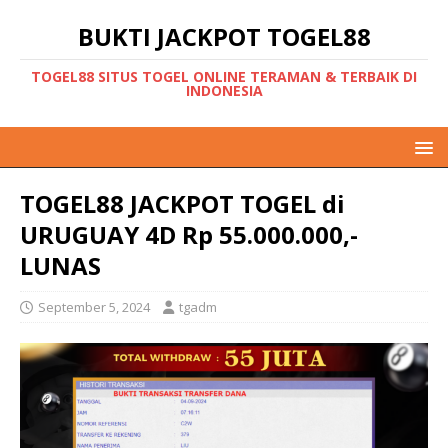
BUKTI JACKPOT TOGEL88
TOGEL88 SITUS TOGEL ONLINE TERAMAN & TERBAIK DI
INDONESIA
TOGEL88 JACKPOT TOGEL di
URUGUAY 4D Rp 55.000.000,-
LUNAS
September 5, 2024
tgadm