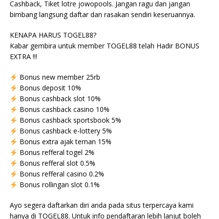
Cashback, Tiket lotre jowopools. Jangan ragu dan jangan
bimbang langsung daftar dan rasakan sendiri keseruannya.
KENAPA HARUS TOGEL88?
Kabar gembira untuk member TOGEL88 telah Hadir BONUS
EXTRA !!!
Bonus new member 25rb
Bonus deposit 10%
Bonus cashback slot 10%
Bonus cashback casino 10%
Bonus cashback sportsbook 5%
Bonus cashback e-lottery 5%
Bonus extra ajak teman 15%
Bonus refferal togel 2%
Bonus refferal slot 0.5%
Bonus refferal casino 0.2%
Bonus rollingan slot 0.1%
Ayo segera daftarkan diri anda pada situs terpercaya kami
hanya di TOGEL88. Untuk info pendaftaran lebih lanjut boleh