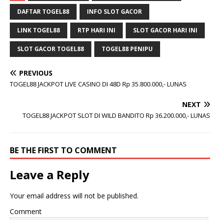
DAFTAR TOGEL88
INFO SLOT GACOR
LINK TOGEL88
RTP HARI INI
SLOT GACOR HARI INI
SLOT GACOR TOGEL88
TOGEL88 PENIPU
PREVIOUS
TOGEL88 JACKPOT LIVE CASINO DI 48D Rp 35.800.000,- LUNAS
NEXT
TOGEL88 JACKPOT SLOT DI WILD BANDITO Rp 36.200.000,- LUNAS
BE THE FIRST TO COMMENT
Leave a Reply
Your email address will not be published.
Comment