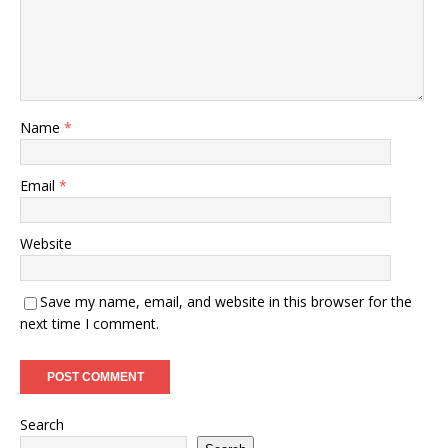
Name
*
Email
*
Website
Save my name, email, and website in this browser for the
next time I comment.
Search