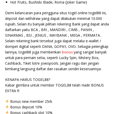
Hot Fruits, Bushido Blade, Roma (Joker Game)
Demi kelancaran para pengguna situs togel online togel88 ini,
deposit dan withdraw yang dapat dilakukan minimal 10.000
rupiah. Selain itu banyak pilihan rekening Bank yang dapat anda
daftarkan yaitu BCA , BRI , MANDIRI , CIMB , PANIN ,
SINARMAS , BSI , JENIUS , MAYBANK , MEGA , PERMATA.
Selain rekening bank tersebut juga dapat melalui e-wallet /
dompet digital seperti DANA, GOPAY, OVO. Sebagai pelengkap
lainnya, togel88 juga memberikan
bonus
yang sangat banyak
untuk para pemain setia, seperti Lucky Spin, Mistery Box,
Cashback, Tiket lotre jowopools. Jangan ragu dan jangan
bimbang langsung daftar dan rasakan sendiri keseruannya.
KENAPA HARUS TOGEL88?
Kabar gembira untuk member TOGEL88 telah Hadir BONUS
EXTRA !!!
Bonus new member 25rb
Bonus deposit 10%
Bonus cashback slot 10%