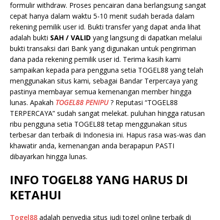
formulir withdraw. Proses pencairan dana berlangsung sangat
cepat hanya dalam waktu 5-10 menit sudah berada dalam
rekening pemilik user id. Bukti transfer yang dapat anda lihat
adalah bukti
SAH / VALID
yang langsung di dapatkan melalui
bukti transaksi dari Bank yang digunakan untuk pengiriman
dana pada rekening pemilik user id. Terima kasih kami
sampaikan kepada para pengguna setia TOGEL88 yang telah
menggunakan situs kami, sebagai Bandar Terpercaya yang
pastinya membayar semua kemenangan member hingga
lunas. Apakah
TOGEL88 PENIPU
? Reputasi “TOGEL88
TERPERCAYA” sudah sangat melekat. puluhan hingga ratusan
ribu pengguna setia TOGEL88 tetap menggunakan situs
terbesar dan terbaik di Indonesia ini. Hapus rasa was-was dan
khawatir anda, kemenangan anda berapapun PASTI
dibayarkan hingga lunas.
INFO TOGEL88 YANG HARUS DI
KETAHUI
Togel88
adalah penyedia situs judi togel online terbaik di