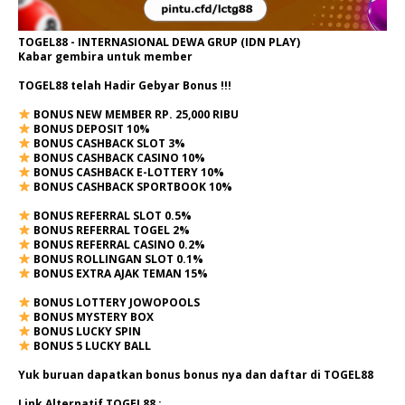
TOGEL88 - INTERNASIONAL DEWA GRUP (IDN PLAY)
Kabar gembira untuk member
TOGEL88 telah Hadir Gebyar Bonus !!!
BONUS NEW MEMBER RP. 25,000 RIBU
BONUS DEPOSIT 10%
BONUS CASHBACK SLOT 3%
BONUS CASHBACK CASINO 10%
BONUS CASHBACK E-LOTTERY 10%
BONUS CASHBACK SPORTBOOK 10%
BONUS REFERRAL SLOT 0.5%
BONUS REFERRAL TOGEL 2%
BONUS REFERRAL CASINO 0.2%
BONUS ROLLINGAN SLOT 0.1%
BONUS EXTRA AJAK TEMAN 15%
BONUS LOTTERY JOWOPOOLS
BONUS MYSTERY BOX
BONUS LUCKY SPIN
BONUS 5 LUCKY BALL
Yuk buruan dapatkan bonus bonus nya dan daftar di TOGEL88
Link Alternatif TOGEL88 :