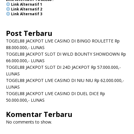
Link Alternatif
1
Link Alternatif
2
Link Alternatif 3
Post Terbaru
TOGEL88 JACKPOT LIVE CASINO DI BINGO ROULETTE Rp
88.000.000,- LUNAS
TOGEL88 JACKPOT SLOT DI WILD BOUNTY SHOWDOWN Rp
66.000.000,- LUNAS
TOGEL88 JACKPOT SLOT DI 24D JACKPOT Rp 57.000.000,-
LUNAS
TOGEL88 JACKPOT LIVE CASINO DI NIU NIU Rp 62.000.000,-
LUNAS
TOGEL88 JACKPOT LIVE CASINO DI DUEL DICE Rp
50.000.000,- LUNAS
Komentar Terbaru
No comments to show.