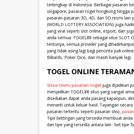
terlengkap di Indonesia. Berbagai pasaran be
singapore, pasaran togel hongkong hingga pa
pasaran-pasaran 3D, 4D, dan 5D resmi lain ya
(WORLD LOTTERY ASSOCIATION) juga hadir 
yang viral seperti slot online, esport, dan ju
anda semua. TOGEL88 sebagai situs SLOT O
tentunya, semua provider yang dihadirkanpun
yang tidak asing lagi bagi pencinta judi onlin
Billiards, Poker Dice, dan masih banyak lagi.
TOGEL ONLINE TERAMA
Situs resmi pasaran togel
juga dijadikan p
menjadikan TOGEL88 situs yang sangat aman
disediakan dapat anda pasang kapanpun, dim
menanti untuk keluar hasil. Tayangan secara
pasaran tertentu seperti pasaran shio,
pasa
Tipe bettingan yang tersedia membuat anda b
dan tipe yang tersedia antara lain : bet tipe fu