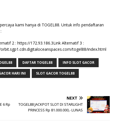
erpercaya kami hanya di TOGEL88. Untuk info pendaftaran
:
rnatif 2 : https://172.93.186.3Link Alternatif 3 :
://orbit.sgp1.cdn.digitaloceanspaces.com/togel88/index.html
OGEL88
DAFTAR TOGEL88
INFO SLOT GACOR
GACOR HARI INI
SLOT GACOR TOGEL88
NEXT
E 6 Rp
TOGEL88 JACKPOT SLOT DI STARLIGHT
PRINCESS Rp 81.000.000,- LUNAS