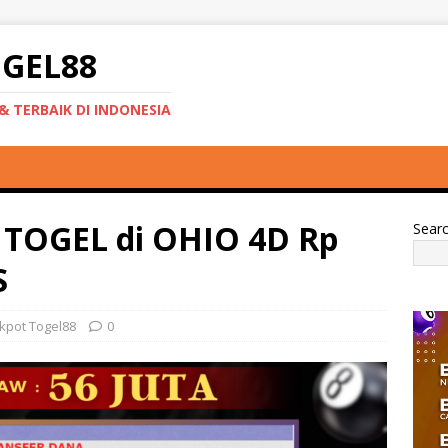
OGEL88
 TERBAIK DI INDONESIA
TOGEL di OHIO 4D Rp
Sear
S
ckpot Togel88
0