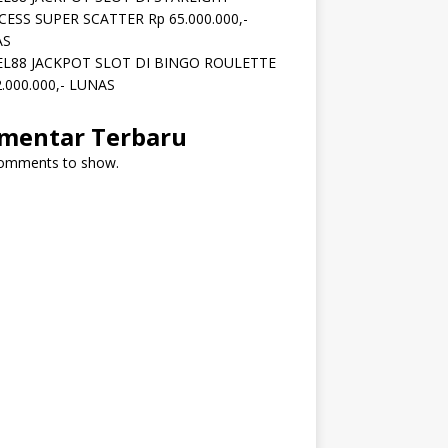
CESS SUPER SCATTER Rp 65.000.000,-
AS
L88 JACKPOT SLOT DI BINGO ROULETTE
2.000.000,- LUNAS
mentar Terbaru
omments to show.