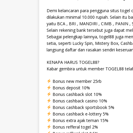
Demi kelancaran para pengguna situs togel o
dilakukan minimal 10.000 rupiah. Selain itu 
yaitu BCA , BRI , MANDIRI , CIMB , PANIN 
Selain rekening bank tersebut juga dapat me
Sebagai pelengkap lainnya, togel88 juga m
setia, seperti Lucky Spin, Mistery Box, Cash
langsung daftar dan rasakan sendiri keserua
KENAPA HARUS TOGEL88?
Kabar gembira untuk member TOGEL88 telah
Bonus new member 25rb
Bonus deposit 10%
Bonus cashback slot 10%
Bonus cashback casino 10%
Bonus cashback sportsbook 5%
Bonus cashback e-lottery 5%
Bonus extra ajak teman 15%
Bonus refferal togel 2%