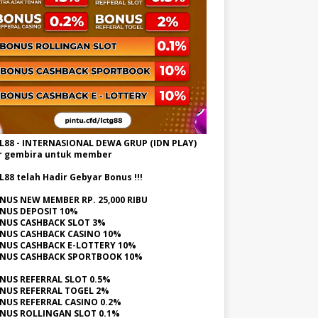
L88 - INTERNASIONAL DEWA GRUP (IDN PLAY)
r gembira untuk member
88 telah Hadir Gebyar Bonus !!!
NUS NEW MEMBER RP. 25,000 RIBU
NUS DEPOSIT 10%
NUS CASHBACK SLOT 3%
NUS CASHBACK CASINO 10%
NUS CASHBACK E-LOTTERY 10%
NUS CASHBACK SPORTBOOK 10%
NUS REFERRAL SLOT 0.5%
NUS REFERRAL TOGEL 2%
NUS REFERRAL CASINO 0.2%
NUS ROLLINGAN SLOT 0.1%