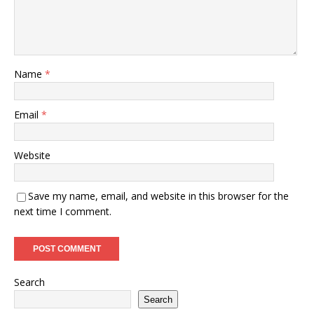
Name
*
Email
*
Website
Save my name, email, and website in this browser for the
next time I comment.
Search
Search