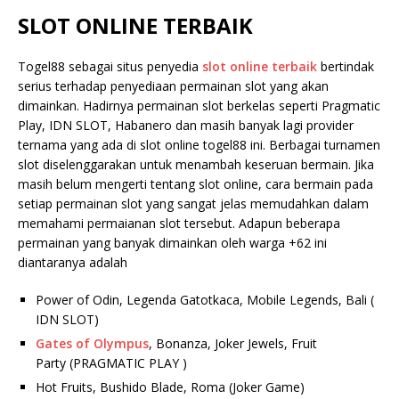
SLOT ONLINE TERBAIK
Togel88 sebagai situs penyedia
slot online terbaik
bertindak
serius terhadap penyediaan permainan slot yang akan
dimainkan. Hadirnya permainan slot berkelas seperti Pragmatic
Play, IDN SLOT, Habanero dan masih banyak lagi provider
ternama yang ada di slot online togel88 ini. Berbagai turnamen
slot diselenggarakan untuk menambah keseruan bermain. Jika
masih belum mengerti tentang slot online, cara bermain pada
setiap permainan slot yang sangat jelas memudahkan dalam
memahami permaianan slot tersebut. Adapun beberapa
permainan yang banyak dimainkan oleh warga +62 ini
diantaranya adalah
Power of Odin, Legenda Gatotkaca, Mobile Legends, Bali (
IDN SLOT)
Gates of Olympus
, Bonanza, Joker Jewels, Fruit
Party (PRAGMATIC PLAY )
Hot Fruits, Bushido Blade, Roma (Joker Game)