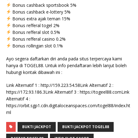
Bonus cashback sportsbook 5%
Bonus cashback e-lottery 5%
Bonus extra ajak teman 15%
Bonus refferal togel 2%
Bonus refferal slot 0.5%
Bonus refferal casino 0.2%
Bonus rollingan slot 0.1%
Ayo segera daftarkan diri anda pada situs terpercaya kami
hanya di TOGEL88. Untuk info pendaftaran lebih lanjut boleh
hubungi kontak dibawah ini :
Link Alternatif 1 : http://159.223.54.58Link Alternatif 2 :
https://172.93.186.3Link Alternatif 3 : https://togeel88.comLink
Alternatif 4 :
https://orbit.sgp1.cdn.digitaloceanspaces.com/togel88/index.ht
ml
BUKTI JACKPOT
BUKTI JACKPOT TOGEL88