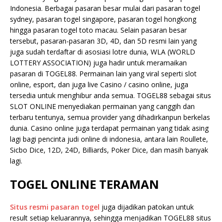
Indonesia. Berbagai pasaran besar mulai dari pasaran togel
sydney, pasaran togel singapore, pasaran togel hongkong
hingga pasaran togel toto macau. Selain pasaran besar
tersebut, pasaran-pasaran 3D, 4D, dan 5D resmi lain yang
juga sudah terdaftar di asosiasi lotre dunia, WLA (WORLD
LOTTERY ASSOCIATION) juga hadir untuk meramaikan
pasaran di TOGEL88. Permainan lain yang viral seperti slot
online, esport, dan juga live Casino / casino online, juga
tersedia untuk menghibur anda semua. TOGEL88 sebagai situs
SLOT ONLINE menyediakan permainan yang canggih dan
terbaru tentunya, semua provider yang dihadirkanpun berkelas
dunia. Casino online juga terdapat permainan yang tidak asing
lagi bagi pencinta judi online di indonesia, antara lain Roullete,
Sicbo Dice, 12D, 24D, Billiards, Poker Dice, dan masih banyak
lagi.
TOGEL ONLINE TERAMAN
Situs resmi pasaran togel
juga dijadikan patokan untuk
result setiap keluarannya, sehingga menjadikan TOGEL88 situs