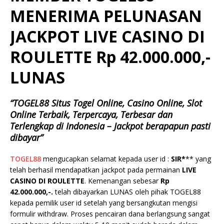
MENERIMA PELUNASAN
JACKPOT LIVE CASINO DI
ROULETTE Rp 42.000.000,-
LUNAS
“TOGEL88 Situs Togel Online, Casino Online, Slot
Online Terbaik, Terpercaya, Terbesar dan
Terlengkap di Indonesia – Jackpot berapapun pasti
dibayar”
TOGEL88
mengucapkan selamat kepada user id :
SIR*
** yang
telah berhasil mendapatkan jackpot pada permainan
LIVE
CASINO DI ROULETTE
. Kemenangan sebesar
Rp
42.000.000
,-.
telah dibayarkan LUNAS oleh pihak TOGEL88
kepada pemilik user id setelah yang bersangkutan mengisi
formulir withdraw. Proses pencairan dana berlangsung sangat