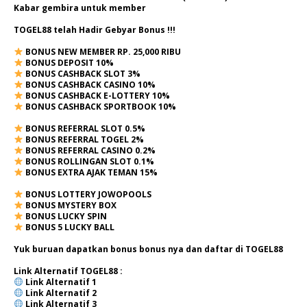
Kabar gembira untuk member
TOGEL88 telah Hadir Gebyar Bonus !!!
BONUS NEW MEMBER RP. 25,000 RIBU
BONUS DEPOSIT 10%
BONUS CASHBACK SLOT 3%
BONUS CASHBACK CASINO 10%
BONUS CASHBACK E-LOTTERY 10%
BONUS CASHBACK SPORTBOOK 10%
BONUS REFERRAL SLOT 0.5%
BONUS REFERRAL TOGEL 2%
BONUS REFERRAL CASINO 0.2%
BONUS ROLLINGAN SLOT 0.1%
BONUS EXTRA AJAK TEMAN 15%
BONUS LOTTERY JOWOPOOLS
BONUS MYSTERY BOX
BONUS LUCKY SPIN
BONUS 5 LUCKY BALL
Yuk buruan dapatkan bonus bonus nya dan daftar di TOGEL88
Link Alternatif TOGEL88 :
Link Alternatif
1
Link Alternatif
2
Link Alternatif 3