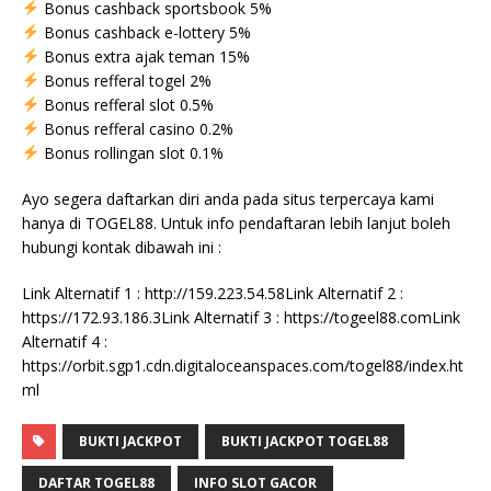
Bonus cashback sportsbook 5%
Bonus cashback e-lottery 5%
Bonus extra ajak teman 15%
Bonus refferal togel 2%
Bonus refferal slot 0.5%
Bonus refferal casino 0.2%
Bonus rollingan slot 0.1%
Ayo segera daftarkan diri anda pada situs terpercaya kami
hanya di TOGEL88. Untuk info pendaftaran lebih lanjut boleh
hubungi kontak dibawah ini :
Link Alternatif 1 : http://159.223.54.58Link Alternatif 2 :
https://172.93.186.3Link Alternatif 3 : https://togeel88.comLink
Alternatif 4 :
https://orbit.sgp1.cdn.digitaloceanspaces.com/togel88/index.ht
ml
BUKTI JACKPOT
BUKTI JACKPOT TOGEL88
DAFTAR TOGEL88
INFO SLOT GACOR