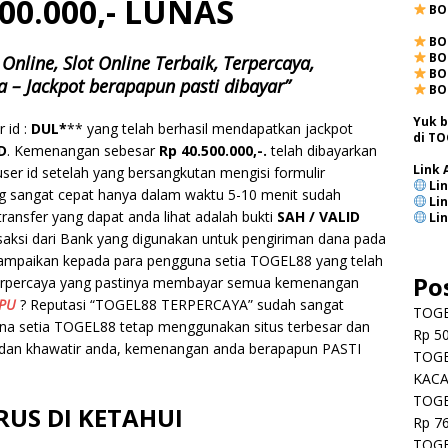
00.000,- LUNAS
BO
BO
BO
Online, Slot Online Terbaik, Terpercaya,
BO
a – Jackpot berapapun pasti dibayar”
BO
Yuk b
id :
DUL*
** yang telah berhasil mendapatkan jackpot
di TO
D
. Kemenangan sebesar
Rp
40.500.000
,-.
telah dibayarkan
Link 
er id setelah yang bersangkutan mengisi formulir
Li
ng sangat cepat hanya dalam waktu 5-10 menit sudah
Li
transfer yang dapat anda lihat adalah bukti
SAH / VALID
Lin
nsaksi dari Bank yang digunakan untuk pengiriman dana pada
i sampaikan kepada para pengguna setia TOGEL88 yang telah
Po
Terpercaya yang pastinya membayar semua kemenangan
IPU
? Reputasi “TOGEL88 TERPERCAYA” sudah sangat
TOGE
una setia TOGEL88 tetap menggunakan situs terbesar dan
Rp 5
as dan khawatir anda, kemenangan anda berapapun PASTI
TOGE
KACA
TOGE
RUS DI KETAHUI
Rp 7
TOGE