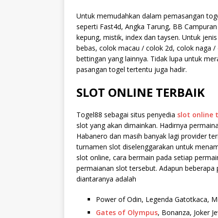
Untuk memudahkan dalam pemasangan togel o
seperti Fast4d, Angka Tarung, BB Campuran 
kepung, mistik, index dan taysen. Untuk jeni
bebas, colok macau / colok 2d, colok naga / c
bettingan yang lainnya. Tidak lupa untuk mer
pasangan togel tertentu juga hadir.
SLOT ONLINE TERBAIK
Togel88 sebagai situs penyedia
slot online 
slot yang akan dimainkan. Hadirnya permaina
Habanero dan masih banyak lagi provider tern
turnamen slot diselenggarakan untuk menam
slot online, cara bermain pada setiap per
permaianan slot tersebut. Adapun beberapa 
diantaranya adalah
Power of Odin, Legenda Gatotkaca, Mo
Gates of Olympus
, Bonanza, Joker J