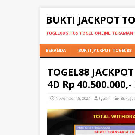
BUKTI JACKPOT T
TOGEL88 SITUS TOGEL ONLINE TERAMAN &
BERANDA
BUKTI JACKPOT TOGEL88
TOGEL88 JACKPOT
4D Rp 40.500.000,
November 18, 2024
tgadm
Bukti J