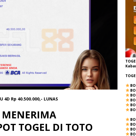
TOGE
Kaba
TOGEL
BO
BO
BO
4D Rp 40.500.000,- LUNAS
BO
BO
BO
 MENERIMA
BO
OT TOGEL DI TOTO
BO
BO
BO