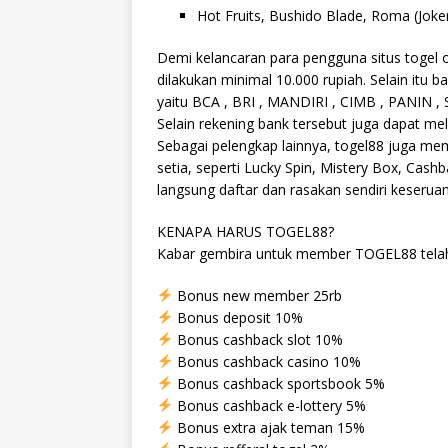
Hot Fruits, Bushido Blade, Roma (Jok
Demi kelancaran para pengguna situs togel o
dilakukan minimal 10.000 rupiah. Selain itu 
yaitu BCA , BRI , MANDIRI , CIMB , PANIN 
Selain rekening bank tersebut juga dapat me
Sebagai pelengkap lainnya, togel88 juga m
setia, seperti Lucky Spin, Mistery Box, Cash
langsung daftar dan rasakan sendiri keserua
KENAPA HARUS TOGEL88?
Kabar gembira untuk member TOGEL88 telah
Bonus new member 25rb
Bonus deposit 10%
Bonus cashback slot 10%
Bonus cashback casino 10%
Bonus cashback sportsbook 5%
Bonus cashback e-lottery 5%
Bonus extra ajak teman 15%