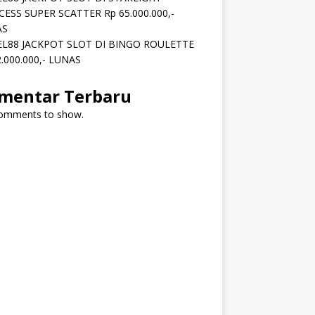
CESS SUPER SCATTER Rp 65.000.000,-
AS
L88 JACKPOT SLOT DI BINGO ROULETTE
2.000.000,- LUNAS
mentar Terbaru
omments to show.