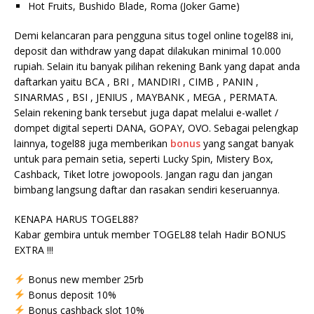
Hot Fruits, Bushido Blade, Roma (Joker Game)
Demi kelancaran para pengguna situs togel online togel88 ini,
deposit dan withdraw yang dapat dilakukan minimal 10.000
rupiah. Selain itu banyak pilihan rekening Bank yang dapat anda
daftarkan yaitu BCA , BRI , MANDIRI , CIMB , PANIN ,
SINARMAS , BSI , JENIUS , MAYBANK , MEGA , PERMATA.
Selain rekening bank tersebut juga dapat melalui e-wallet /
dompet digital seperti DANA, GOPAY, OVO. Sebagai pelengkap
lainnya, togel88 juga memberikan
bonus
yang sangat banyak
untuk para pemain setia, seperti Lucky Spin, Mistery Box,
Cashback, Tiket lotre jowopools. Jangan ragu dan jangan
bimbang langsung daftar dan rasakan sendiri keseruannya.
KENAPA HARUS TOGEL88?
Kabar gembira untuk member TOGEL88 telah Hadir BONUS
EXTRA !!!
Bonus new member 25rb
Bonus deposit 10%
Bonus cashback slot 10%