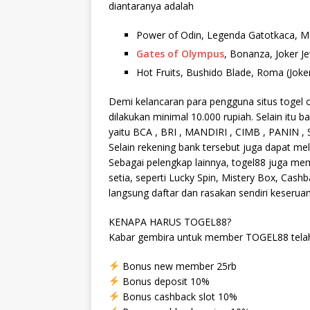
diantaranya adalah
Power of Odin, Legenda Gatotkaca, Mo
Gates of Olympus
, Bonanza, Joker J
Hot Fruits, Bushido Blade, Roma (Jok
Demi kelancaran para pengguna situs togel o
dilakukan minimal 10.000 rupiah. Selain itu 
yaitu BCA , BRI , MANDIRI , CIMB , PANIN 
Selain rekening bank tersebut juga dapat me
Sebagai pelengkap lainnya, togel88 juga m
setia, seperti Lucky Spin, Mistery Box, Cash
langsung daftar dan rasakan sendiri keserua
KENAPA HARUS TOGEL88?
Kabar gembira untuk member TOGEL88 telah
Bonus new member 25rb
Bonus deposit 10%
Bonus cashback slot 10%