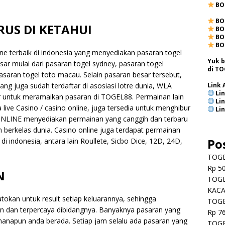
BO
BO
RUS DI KETAHUI
BO
BO
BO
line terbaik di indonesia yang menyediakan pasaran togel
Yuk b
sar mulai dari pasaran togel sydney, pasaran togel
di TO
saran togel toto macau. Selain pasaran besar tersebut,
ng juga sudah terdaftar di asosiasi lotre dunia, WLA
Link 
Li
untuk meramaikan pasaran di TOGEL88. Permainan lain
Li
ga live Casino / casino online, juga tersedia untuk menghibur
Lin
NLINE menyediakan permainan yang canggih dan terbaru
 berkelas dunia. Casino online juga terdapat permainan
Po
e di indonesia, antara lain Roullete, Sicbo Dice, 12D, 24D,
TOGE
Rp 5
N
TOGE
KACA
atokan untuk result setiap keluarannya, sehingga
TOGE
 dan terpercaya dibidangnya. Banyaknya pasaran yang
Rp 7
anapun anda berada. Setiap jam selalu ada pasaran yang
TOGE