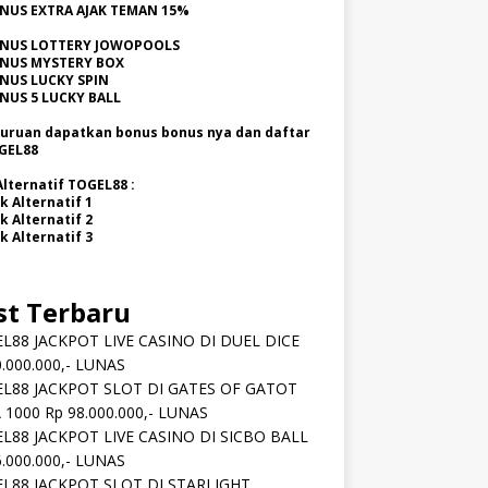
NUS EXTRA AJAK TEMAN 15%
NUS LOTTERY JOWOPOOLS
NUS MYSTERY BOX
NUS LUCKY SPIN
NUS 5 LUCKY BALL
uruan dapatkan bonus bonus nya dan daftar
GEL88
Alternatif TOGEL88 :
nk Alternatif
1
nk Alternatif
2
k Alternatif 3
st Terbaru
L88 JACKPOT LIVE CASINO DI DUEL DICE
0.000.000,- LUNAS
L88 JACKPOT SLOT DI GATES OF GATOT
 1000 Rp 98.000.000,- LUNAS
L88 JACKPOT LIVE CASINO DI SICBO BALL
6.000.000,- LUNAS
L88 JACKPOT SLOT DI STARLIGHT