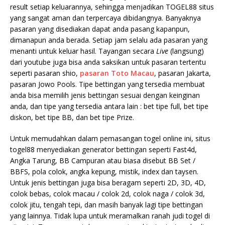
result setiap keluarannya, sehingga menjadikan TOGEL88 situs
yang sangat aman dan terpercaya dibidangnya. Banyaknya
pasaran yang disediakan dapat anda pasang kapanpun,
dimanapun anda berada. Setiap jam selalu ada pasaran yang
menanti untuk keluar hasil. Tayangan secara
Live
(langsung)
dari youtube juga bisa anda saksikan untuk pasaran tertentu
seperti pasaran shio,
pasaran Toto Macau
, pasaran Jakarta,
pasaran Jowo Pools. Tipe bettingan yang tersedia membuat
anda bisa memilih jenis bettingan sesuai dengan keinginan
anda, dan tipe yang tersedia antara lain : bet tipe full, bet tipe
diskon, bet tipe BB, dan bet tipe Prize.
Untuk memudahkan dalam pemasangan togel online ini, situs
togel88 menyediakan generator bettingan seperti Fast4d,
Angka Tarung, BB Campuran atau biasa disebut BB Set /
BBFS, pola colok, angka kepung, mistik, index dan taysen.
Untuk jenis bettingan juga bisa beragam seperti 2D, 3D, 4D,
colok bebas, colok macau / colok 2d, colok naga / colok 3d,
colok jitu, tengah tepi, dan masih banyak lagi tipe bettingan
yang lainnya. Tidak lupa untuk meramalkan ranah judi togel di