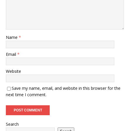
Name
*
Email
*
Website
Save my name, email, and website in this browser for the
next time I comment.
Search