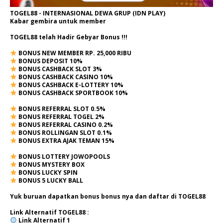
TOGEL88 - INTERNASIONAL DEWA GRUP (IDN PLAY)
Kabar gembira untuk member
TOGEL88 telah Hadir Gebyar Bonus !!!
BONUS NEW MEMBER RP. 25,000 RIBU
BONUS DEPOSIT 10%
BONUS CASHBACK SLOT 3%
BONUS CASHBACK CASINO 10%
BONUS CASHBACK E-LOTTERY 10%
BONUS CASHBACK SPORTBOOK 10%
BONUS REFERRAL SLOT 0.5%
BONUS REFERRAL TOGEL 2%
BONUS REFERRAL CASINO 0.2%
BONUS ROLLINGAN SLOT 0.1%
BONUS EXTRA AJAK TEMAN 15%
BONUS LOTTERY JOWOPOOLS
BONUS MYSTERY BOX
BONUS LUCKY SPIN
BONUS 5 LUCKY BALL
Yuk buruan dapatkan bonus bonus nya dan daftar di TOGEL88
Link Alternatif TOGEL88 :
Link Alternatif
1