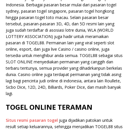
Indonesia. Berbagai pasaran besar mulai dari pasaran togel
sydney, pasaran togel singapore, pasaran togel hongkong
hingga pasaran togel toto macau. Selain pasaran besar
tersebut, pasaran-pasaran 3D, 4D, dan 5D resmi lain yang
juga sudah terdaftar di asosiasi lotre dunia, WLA (WORLD
LOTTERY ASSOCIATION) juga hadir untuk meramaikan
pasaran di TOGEL88. Permainan lain yang viral seperti slot
online, esport, dan juga live Casino / casino online, juga
tersedia untuk menghibur anda semua. TOGEL88 sebagai situs
SLOT ONLINE menyediakan permainan yang canggih dan
terbaru tentunya, semua provider yang dihadirkanpun berkelas
dunia. Casino online juga terdapat permainan yang tidak asing
lagi bagi pencinta judi online di indonesia, antara lain Roullete,
Sicbo Dice, 12D, 24D, Billiards, Poker Dice, dan masih banyak
lagi.
TOGEL ONLINE TERAMAN
Situs resmi pasaran togel
juga dijadikan patokan untuk
result setiap keluarannya, sehingga menjadikan TOGEL88 situs