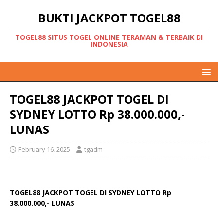
BUKTI JACKPOT TOGEL88
TOGEL88 SITUS TOGEL ONLINE TERAMAN & TERBAIK DI
INDONESIA
TOGEL88 JACKPOT TOGEL DI
SYDNEY LOTTO Rp 38.000.000,-
LUNAS
February 16, 2025
tgadm
TOGEL88 JACKPOT TOGEL DI SYDNEY LOTTO Rp
38.000.000,- LUNAS