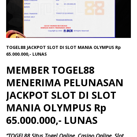
TOGEL88 JACKPOT SLOT DI SLOT MANIA OLYMPUS Rp
65.000.000,- LUNAS
MEMBER TOGEL88
MENERIMA PELUNASAN
JACKPOT SLOT DI SLOT
MANIA OLYMPUS Rp
65.000.000,- LUNAS
“TOGEL88 Situs Togel Online, Casino Online, Slot