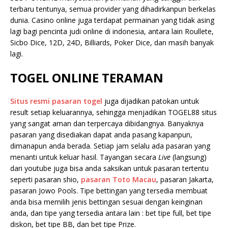
terbaru tentunya, semua provider yang dihadirkanpun berkelas
dunia. Casino online juga terdapat permainan yang tidak asing
lagi bagi pencinta judi online di indonesia, antara lain Roullete,
Sicbo Dice, 12D, 24D, Billiards, Poker Dice, dan masih banyak
lagi.
TOGEL ONLINE TERAMAN
Situs resmi pasaran togel
juga dijadikan patokan untuk
result setiap keluarannya, sehingga menjadikan TOGEL88 situs
yang sangat aman dan terpercaya dibidangnya. Banyaknya
pasaran yang disediakan dapat anda pasang kapanpun,
dimanapun anda berada. Setiap jam selalu ada pasaran yang
menanti untuk keluar hasil. Tayangan secara
Live
(langsung)
dari youtube juga bisa anda saksikan untuk pasaran tertentu
seperti pasaran shio,
pasaran Toto Macau
, pasaran Jakarta,
pasaran Jowo Pools. Tipe bettingan yang tersedia membuat
anda bisa memilih jenis bettingan sesuai dengan keinginan
anda, dan tipe yang tersedia antara lain : bet tipe full, bet tipe
diskon, bet tipe BB, dan bet tipe Prize.