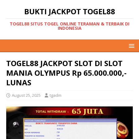
BUKTI JACKPOT TOGEL88
TOGEL88 SITUS TOGEL ONLINE TERAMAN & TERBAIK DI
INDONESIA
TOGEL88 JACKPOT SLOT DI SLOT
MANIA OLYMPUS Rp 65.000.000,-
LUNAS
August 25, 2025
tgadm