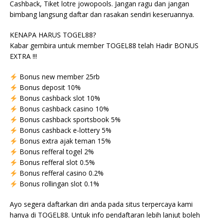
Cashback, Tiket lotre jowopools. Jangan ragu dan jangan
bimbang langsung daftar dan rasakan sendiri keseruannya.
KENAPA HARUS TOGEL88?
Kabar gembira untuk member TOGEL88 telah Hadir BONUS
EXTRA !!!
Bonus new member 25rb
Bonus deposit 10%
Bonus cashback slot 10%
Bonus cashback casino 10%
Bonus cashback sportsbook 5%
Bonus cashback e-lottery 5%
Bonus extra ajak teman 15%
Bonus refferal togel 2%
Bonus refferal slot 0.5%
Bonus refferal casino 0.2%
Bonus rollingan slot 0.1%
Ayo segera daftarkan diri anda pada situs terpercaya kami
hanya di TOGEL88. Untuk info pendaftaran lebih lanjut boleh