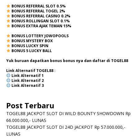
BONUS REFERRAL SLOT 0.5%
BONUS REFERRAL TOGEL 2%
BONUS REFERRAL CASINO 0.2%
BONUS ROLLINGAN SLOT 0.1%
BONUS EXTRA AJAK TEMAN 15%
BONUS LOTTERY JOWOPOOLS
BONUS MYSTERY BOX
BONUS LUCKY SPIN
BONUS 5 LUCKY BALL
Yuk buruan dapatkan bonus bonus nya dan daftar di TOGEL88
Link Alternatif TOGEL88 :
Link Alternatif
1
Link Alternatif
2
Link Alternatif 3
Post Terbaru
TOGEL88 JACKPOT SLOT DI WILD BOUNTY SHOWDOWN Rp
66.000.000,- LUNAS
TOGEL88 JACKPOT SLOT DI 24D JACKPOT Rp 57.000.000,-
LUNAS