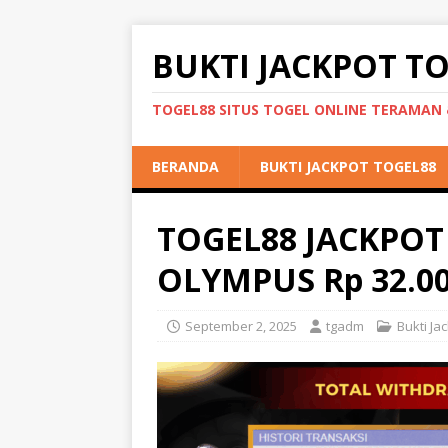
BUKTI JACKPOT T
TOGEL88 SITUS TOGEL ONLINE TERAMAN &
BERANDA
BUKTI JACKPOT TOGEL88
TOGEL88 JACKPOT
OLYMPUS Rp 32.00
September 2, 2025
tgadm
Bukti Ja