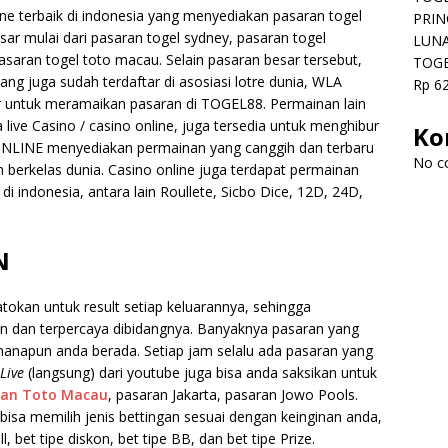
line terbaik di indonesia yang menyediakan pasaran togel
PRIN
sar mulai dari pasaran togel sydney, pasaran togel
LUN
saran togel toto macau. Selain pasaran besar tersebut,
TOGE
ng juga sudah terdaftar di asosiasi lotre dunia, WLA
Rp 6
untuk meramaikan pasaran di TOGEL88. Permainan lain
ga live Casino / casino online, juga tersedia untuk menghibur
Ko
NLINE menyediakan permainan yang canggih dan terbaru
No c
 berkelas dunia. Casino online juga terdapat permainan
e di indonesia, antara lain Roullete, Sicbo Dice, 12D, 24D,
N
atokan untuk result setiap keluarannya, sehingga
 dan terpercaya dibidangnya. Banyaknya pasaran yang
anapun anda berada. Setiap jam selalu ada pasaran yang
Live
(langsung) dari youtube juga bisa anda saksikan untuk
ran Toto Macau
, pasaran Jakarta, pasaran Jowo Pools.
isa memilih jenis bettingan sesuai dengan keinginan anda,
ll, bet tipe diskon, bet tipe BB, dan bet tipe Prize.