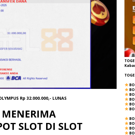
TOGE
Kaba
TOGEL
BO
BO
BO
LYMPUS Rp 32.000.000,- LUNAS
BO
BO
BO
 MENERIMA
BO
OT SLOT DI SLOT
BO
BO
BO