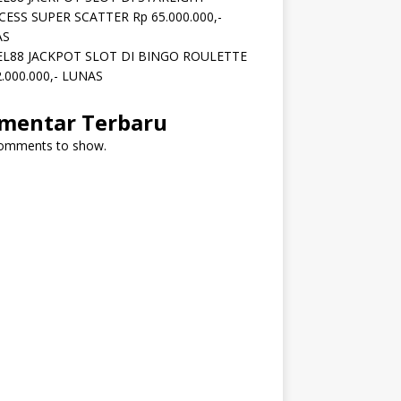
CESS SUPER SCATTER Rp 65.000.000,-
AS
L88 JACKPOT SLOT DI BINGO ROULETTE
2.000.000,- LUNAS
mentar Terbaru
omments to show.