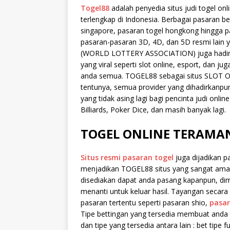
Togel88
adalah penyedia situs judi togel on
terlengkap di Indonesia. Berbagai pasaran be
singapore, pasaran togel hongkong hingga pa
pasaran-pasaran 3D, 4D, dan 5D resmi lain ya
(WORLD LOTTERY ASSOCIATION) juga hadir 
yang viral seperti slot online, esport, dan ju
anda semua. TOGEL88 sebagai situs SLOT O
tentunya, semua provider yang dihadirkanpun
yang tidak asing lagi bagi pencinta judi onlin
Billiards, Poker Dice, dan masih banyak lagi.
TOGEL ONLINE TERAMA
Situs resmi pasaran togel
juga dijadikan p
menjadikan TOGEL88 situs yang sangat aman
disediakan dapat anda pasang kapanpun, dim
menanti untuk keluar hasil. Tayangan secara
pasaran tertentu seperti pasaran shio,
pasa
Tipe bettingan yang tersedia membuat anda b
dan tipe yang tersedia antara lain : bet tipe fu