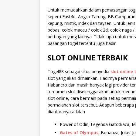
Untuk memudahkan dalam pemasangan togel o
seperti Fast4d, Angka Tarung, BB Campuran 
kepung, mistik, index dan taysen. Untuk jeni
bebas, colok macau / colok 2d, colok naga / c
bettingan yang lainnya. Tidak lupa untuk mer
pasangan togel tertentu juga hadir.
SLOT ONLINE TERBAIK
Togel88 sebagai situs penyedia
slot online 
slot yang akan dimainkan. Hadirnya permaina
Habanero dan masih banyak lagi provider tern
turnamen slot diselenggarakan untuk menam
slot online, cara bermain pada setiap per
permaianan slot tersebut. Adapun beberapa 
diantaranya adalah
Power of Odin, Legenda Gatotkaca, Mo
Gates of Olympus
, Bonanza, Joker J