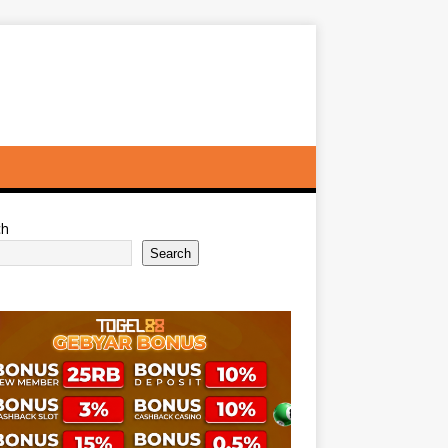
ch
Search