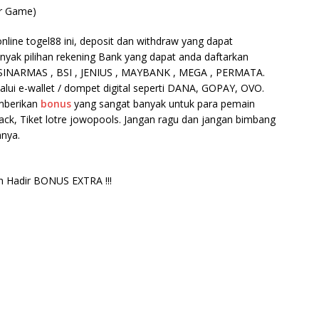
er Game)
nline togel88 ini, deposit dan withdraw yang dapat
banyak pilihan rekening Bank yang dapat anda daftarkan
, SINARMAS , BSI , JENIUS , MAYBANK , MEGA , PERMATA.
lalui e-wallet / dompet digital seperti DANA, GOPAY, OVO.
emberikan
bonus
yang sangat banyak untuk para pemain
back, Tiket lotre jowopools. Jangan ragu dan jangan bimbang
nnya.
 Hadir BONUS EXTRA !!!