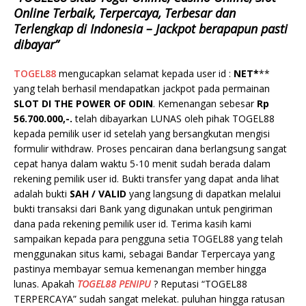
Online Terbaik, Terpercaya, Terbesar dan
Terlengkap di Indonesia – Jackpot berapapun pasti
dibayar”
TOGEL88
mengucapkan selamat kepada user id :
NET*
**
yang telah berhasil mendapatkan jackpot pada permainan
SLOT DI THE POWER OF ODIN
. Kemenangan sebesar
Rp
56.700.000
,-.
telah dibayarkan LUNAS oleh pihak TOGEL88
kepada pemilik user id setelah yang bersangkutan mengisi
formulir withdraw. Proses pencairan dana berlangsung sangat
cepat hanya dalam waktu 5-10 menit sudah berada dalam
rekening pemilik user id. Bukti transfer yang dapat anda lihat
adalah bukti
SAH / VALID
yang langsung di dapatkan melalui
bukti transaksi dari Bank yang digunakan untuk pengiriman
dana pada rekening pemilik user id. Terima kasih kami
sampaikan kepada para pengguna setia TOGEL88 yang telah
menggunakan situs kami, sebagai Bandar Terpercaya yang
pastinya membayar semua kemenangan member hingga
lunas. Apakah
TOGEL88 PENIPU
? Reputasi “TOGEL88
TERPERCAYA” sudah sangat melekat. puluhan hingga ratusan