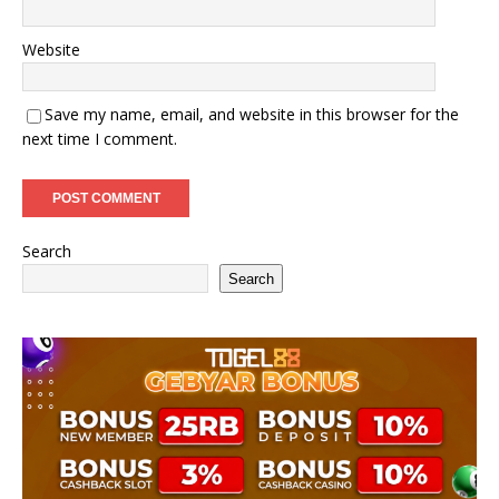
Website
Save my name, email, and website in this browser for the
next time I comment.
Search
Search