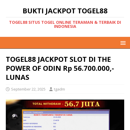
BUKTI JACKPOT TOGEL88
TOGEL88 SITUS TOGEL ONLINE TERAMAN & TERBAIK DI
INDONESIA
TOGEL88 JACKPOT SLOT DI THE
POWER OF ODIN Rp 56.700.000,-
LUNAS
September 22, 2025
tgadm