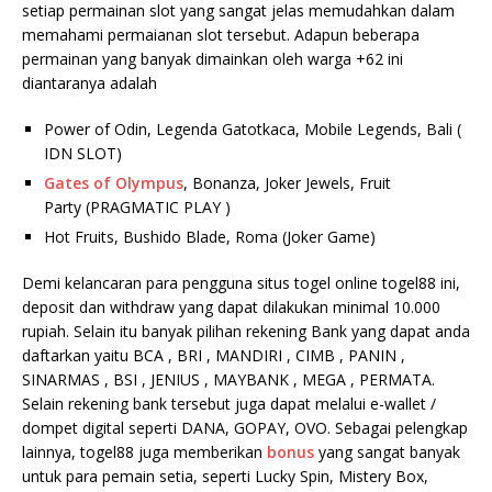
setiap permainan slot yang sangat jelas memudahkan dalam
memahami permaianan slot tersebut. Adapun beberapa
permainan yang banyak dimainkan oleh warga +62 ini
diantaranya adalah
Power of Odin, Legenda Gatotkaca, Mobile Legends, Bali (
IDN SLOT)
Gates of Olympus
, Bonanza, Joker Jewels, Fruit
Party (PRAGMATIC PLAY )
Hot Fruits, Bushido Blade, Roma (Joker Game)
Demi kelancaran para pengguna situs togel online togel88 ini,
deposit dan withdraw yang dapat dilakukan minimal 10.000
rupiah. Selain itu banyak pilihan rekening Bank yang dapat anda
daftarkan yaitu BCA , BRI , MANDIRI , CIMB , PANIN ,
SINARMAS , BSI , JENIUS , MAYBANK , MEGA , PERMATA.
Selain rekening bank tersebut juga dapat melalui e-wallet /
dompet digital seperti DANA, GOPAY, OVO. Sebagai pelengkap
lainnya, togel88 juga memberikan
bonus
yang sangat banyak
untuk para pemain setia, seperti Lucky Spin, Mistery Box,