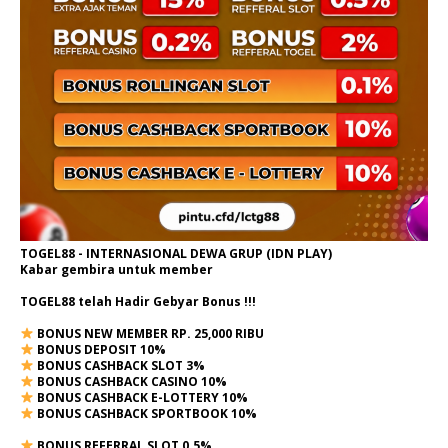
TOGEL88 - INTERNASIONAL DEWA GRUP (IDN PLAY)
Kabar gembira untuk member
TOGEL88 telah Hadir Gebyar Bonus !!!
BONUS NEW MEMBER RP. 25,000 RIBU
BONUS DEPOSIT 10%
BONUS CASHBACK SLOT 3%
BONUS CASHBACK CASINO 10%
BONUS CASHBACK E-LOTTERY 10%
BONUS CASHBACK SPORTBOOK 10%
BONUS REFERRAL SLOT 0.5%