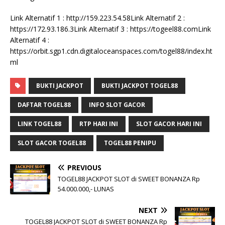
Link Alternatif 1 : http://159.223.54.58Link Alternatif 2 :
https://172.93.186.3Link Alternatif 3 : https://togeel88.comLink
Alternatif 4 :
https://orbit.sgp1.cdn.digitaloceanspaces.com/togel88/index.ht
ml
BUKTI JACKPOT
BUKTI JACKPOT TOGEL88
DAFTAR TOGEL88
INFO SLOT GACOR
LINK TOGEL88
RTP HARI INI
SLOT GACOR HARI INI
SLOT GACOR TOGEL88
TOGEL88 PENIPU
PREVIOUS
TOGEL88 JACKPOT SLOT di SWEET BONANZA Rp
54.000.000,- LUNAS
NEXT
TOGEL88 JACKPOT SLOT di SWEET BONANZA Rp