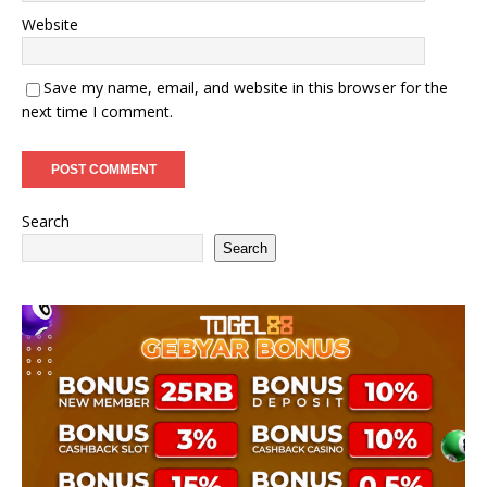
Website
Save my name, email, and website in this browser for the
next time I comment.
Search
Search