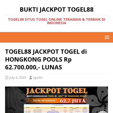
BUKTI JACKPOT TOGEL88
TOGEL88 SITUS TOGEL ONLINE TERAMAN & TERBAIK DI
INDONESIA
TOGEL88 JACKPOT TOGEL di
HONGKONG POOLS Rp
62.700.000,- LUNAS
July 6, 2024
tgadm