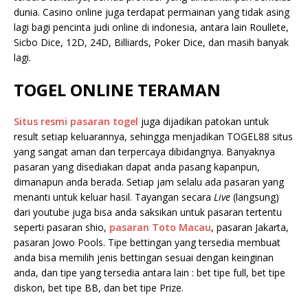
dunia. Casino online juga terdapat permainan yang tidak asing
lagi bagi pencinta judi online di indonesia, antara lain Roullete,
Sicbo Dice, 12D, 24D, Billiards, Poker Dice, dan masih banyak
lagi.
TOGEL ONLINE TERAMAN
Situs resmi pasaran togel
juga dijadikan patokan untuk
result setiap keluarannya, sehingga menjadikan TOGEL88 situs
yang sangat aman dan terpercaya dibidangnya. Banyaknya
pasaran yang disediakan dapat anda pasang kapanpun,
dimanapun anda berada. Setiap jam selalu ada pasaran yang
menanti untuk keluar hasil. Tayangan secara
Live
(langsung)
dari youtube juga bisa anda saksikan untuk pasaran tertentu
seperti pasaran shio,
pasaran Toto Macau
, pasaran Jakarta,
pasaran Jowo Pools. Tipe bettingan yang tersedia membuat
anda bisa memilih jenis bettingan sesuai dengan keinginan
anda, dan tipe yang tersedia antara lain : bet tipe full, bet tipe
diskon, bet tipe BB, dan bet tipe Prize.