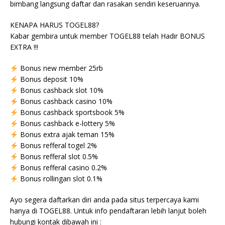
bimbang langsung daftar dan rasakan sendiri keseruannya.
KENAPA HARUS TOGEL88?
Kabar gembira untuk member TOGEL88 telah Hadir BONUS
EXTRA !!!
Bonus new member 25rb
Bonus deposit 10%
Bonus cashback slot 10%
Bonus cashback casino 10%
Bonus cashback sportsbook 5%
Bonus cashback e-lottery 5%
Bonus extra ajak teman 15%
Bonus refferal togel 2%
Bonus refferal slot 0.5%
Bonus refferal casino 0.2%
Bonus rollingan slot 0.1%
Ayo segera daftarkan diri anda pada situs terpercaya kami
hanya di TOGEL88. Untuk info pendaftaran lebih lanjut boleh
hubungi kontak dibawah ini :