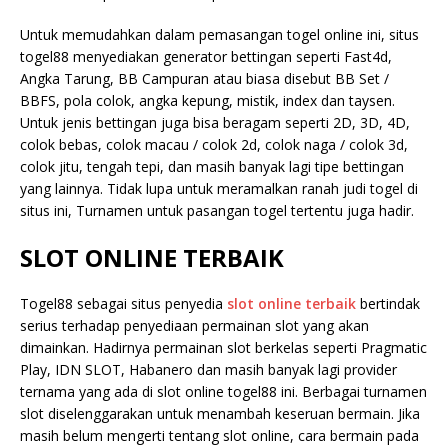
Untuk memudahkan dalam pemasangan togel online ini, situs
togel88 menyediakan generator bettingan seperti Fast4d,
Angka Tarung, BB Campuran atau biasa disebut BB Set /
BBFS, pola colok, angka kepung, mistik, index dan taysen.
Untuk jenis bettingan juga bisa beragam seperti 2D, 3D, 4D,
colok bebas, colok macau / colok 2d, colok naga / colok 3d,
colok jitu, tengah tepi, dan masih banyak lagi tipe bettingan
yang lainnya. Tidak lupa untuk meramalkan ranah judi togel di
situs ini, Turnamen untuk pasangan togel tertentu juga hadir.
SLOT ONLINE TERBAIK
Togel88 sebagai situs penyedia
slot online terbaik
bertindak
serius terhadap penyediaan permainan slot yang akan
dimainkan. Hadirnya permainan slot berkelas seperti Pragmatic
Play, IDN SLOT, Habanero dan masih banyak lagi provider
ternama yang ada di slot online togel88 ini. Berbagai turnamen
slot diselenggarakan untuk menambah keseruan bermain. Jika
masih belum mengerti tentang slot online, cara bermain pada