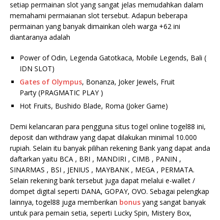
setiap permainan slot yang sangat jelas memudahkan dalam
memahami permaianan slot tersebut. Adapun beberapa
permainan yang banyak dimainkan oleh warga +62 ini
diantaranya adalah
Power of Odin, Legenda Gatotkaca, Mobile Legends, Bali (
IDN SLOT)
Gates of Olympus
, Bonanza, Joker Jewels, Fruit
Party (PRAGMATIC PLAY )
Hot Fruits, Bushido Blade, Roma (Joker Game)
Demi kelancaran para pengguna situs togel online togel88 ini,
deposit dan withdraw yang dapat dilakukan minimal 10.000
rupiah. Selain itu banyak pilihan rekening Bank yang dapat anda
daftarkan yaitu BCA , BRI , MANDIRI , CIMB , PANIN ,
SINARMAS , BSI , JENIUS , MAYBANK , MEGA , PERMATA.
Selain rekening bank tersebut juga dapat melalui e-wallet /
dompet digital seperti DANA, GOPAY, OVO. Sebagai pelengkap
lainnya, togel88 juga memberikan
bonus
yang sangat banyak
untuk para pemain setia, seperti Lucky Spin, Mistery Box,