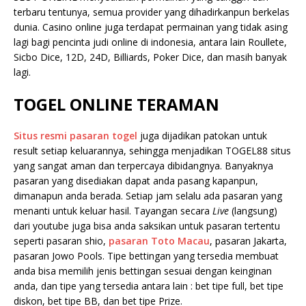
terbaru tentunya, semua provider yang dihadirkanpun berkelas
dunia. Casino online juga terdapat permainan yang tidak asing
lagi bagi pencinta judi online di indonesia, antara lain Roullete,
Sicbo Dice, 12D, 24D, Billiards, Poker Dice, dan masih banyak
lagi.
TOGEL ONLINE TERAMAN
Situs resmi pasaran togel
juga dijadikan patokan untuk
result setiap keluarannya, sehingga menjadikan TOGEL88 situs
yang sangat aman dan terpercaya dibidangnya. Banyaknya
pasaran yang disediakan dapat anda pasang kapanpun,
dimanapun anda berada. Setiap jam selalu ada pasaran yang
menanti untuk keluar hasil. Tayangan secara
Live
(langsung)
dari youtube juga bisa anda saksikan untuk pasaran tertentu
seperti pasaran shio,
pasaran Toto Macau
, pasaran Jakarta,
pasaran Jowo Pools. Tipe bettingan yang tersedia membuat
anda bisa memilih jenis bettingan sesuai dengan keinginan
anda, dan tipe yang tersedia antara lain : bet tipe full, bet tipe
diskon, bet tipe BB, dan bet tipe Prize.