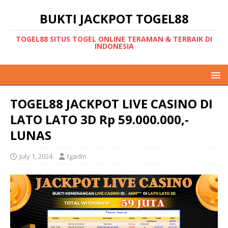
BUKTI JACKPOT TOGEL88
TOGEL88 SITUS TOGEL ONLINE TERAMAN & TERBAIK DI
INDONESIA
TOGEL88 JACKPOT LIVE CASINO DI
LATO LATO 3D Rp 59.000.000,-
LUNAS
July 1, 2024
tgadm