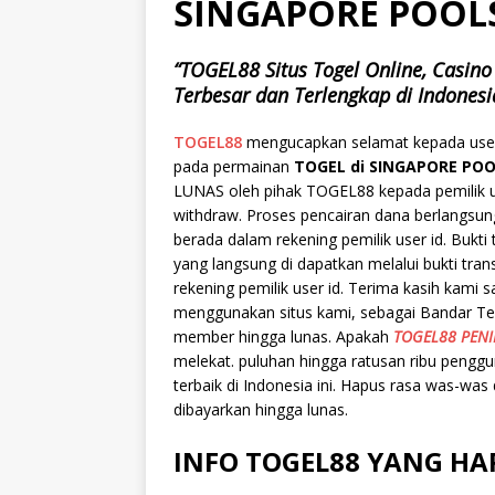
SINGAPORE POOLS 
“TOGEL88 Situs Togel Online, Casino 
Terbesar dan Terlengkap di Indonesi
TOGEL88
mengucapkan selamat kepada user
pada permainan
TOGEL di SINGAPORE PO
LUNAS oleh pihak TOGEL88 kepada pemilik us
withdraw. Proses pencairan dana berlangsu
berada dalam rekening pemilik user id. Bukti 
yang langsung di dapatkan melalui bukti tra
rekening pemilik user id. Terima kasih kam
menggunakan situs kami, sebagai Bandar 
member hingga lunas. Apakah
TOGEL88 PEN
melekat. puluhan hingga ratusan ribu pengg
terbaik di Indonesia ini. Hapus rasa was-w
dibayarkan hingga lunas.
INFO TOGEL88 YANG HA