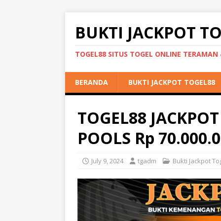
BUKTI JACKPOT T
TOGEL88 SITUS TOGEL ONLINE TERAMAN &
BERANDA
BUKTI JACKPOT TOGEL88
TOGEL88 JACKPOT
POOLS Rp 70.000.
July 9, 2024
tgadm
Bukti Jackpot To