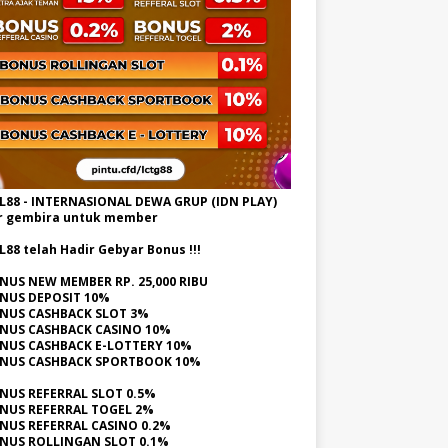
L88 - INTERNASIONAL DEWA GRUP (IDN PLAY)
r gembira untuk member
88 telah Hadir Gebyar Bonus !!!
NUS NEW MEMBER RP. 25,000 RIBU
NUS DEPOSIT 10%
NUS CASHBACK SLOT 3%
NUS CASHBACK CASINO 10%
NUS CASHBACK E-LOTTERY 10%
NUS CASHBACK SPORTBOOK 10%
NUS REFERRAL SLOT 0.5%
NUS REFERRAL TOGEL 2%
NUS REFERRAL CASINO 0.2%
NUS ROLLINGAN SLOT 0.1%