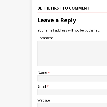
BE THE FIRST TO COMMENT
Leave a Reply
Your email address will not be published.
Comment
Name
*
Email
*
Website