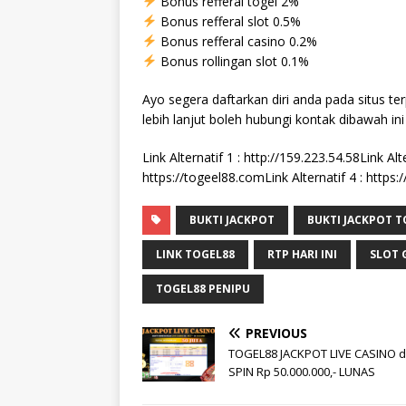
Bonus refferal togel 2%
Bonus refferal slot 0.5%
Bonus refferal casino 0.2%
Bonus rollingan slot 0.1%
Ayo segera daftarkan diri anda pada situs t
lebih lanjut boleh hubungi kontak dibawah ini 
Link Alternatif 1 : http://159.223.54.58Link Alte
https://togeel88.comLink Alternatif 4 : https
BUKTI JACKPOT
BUKTI JACKPOT T
LINK TOGEL88
RTP HARI INI
SLOT 
TOGEL88 PENIPU
PREVIOUS
TOGEL88 JACKPOT LIVE CASINO d
SPIN Rp 50.000.000,- LUNAS