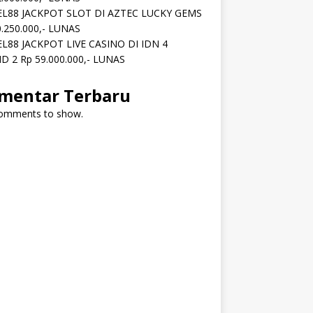
L88 JACKPOT SLOT DI AZTEC LUCKY GEMS
0.250.000,- LUNAS
L88 JACKPOT LIVE CASINO DI IDN 4
D 2 Rp 59.000.000,- LUNAS
mentar Terbaru
omments to show.