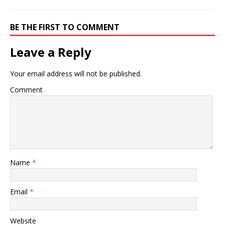
BE THE FIRST TO COMMENT
Leave a Reply
Your email address will not be published.
Comment
Name
*
Email
*
Website