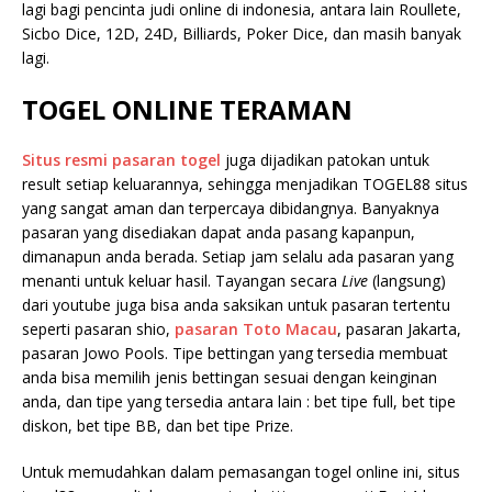
lagi bagi pencinta judi online di indonesia, antara lain Roullete,
Sicbo Dice, 12D, 24D, Billiards, Poker Dice, dan masih banyak
lagi.
TOGEL ONLINE TERAMAN
Situs resmi pasaran togel
juga dijadikan patokan untuk
result setiap keluarannya, sehingga menjadikan TOGEL88 situs
yang sangat aman dan terpercaya dibidangnya. Banyaknya
pasaran yang disediakan dapat anda pasang kapanpun,
dimanapun anda berada. Setiap jam selalu ada pasaran yang
menanti untuk keluar hasil. Tayangan secara
Live
(langsung)
dari youtube juga bisa anda saksikan untuk pasaran tertentu
seperti pasaran shio,
pasaran Toto Macau
, pasaran Jakarta,
pasaran Jowo Pools. Tipe bettingan yang tersedia membuat
anda bisa memilih jenis bettingan sesuai dengan keinginan
anda, dan tipe yang tersedia antara lain : bet tipe full, bet tipe
diskon, bet tipe BB, dan bet tipe Prize.
Untuk memudahkan dalam pemasangan togel online ini, situs