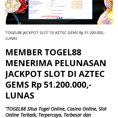
TOGEL88 JACKPOT SLOT DI AZTEC GEMS Rp 51.200.000,-
LUNAS
MEMBER TOGEL88
MENERIMA PELUNASAN
JACKPOT SLOT DI AZTEC
GEMS Rp 51.200.000,-
LUNAS
“TOGEL88 Situs Togel Online, Casino Online, Slot
Online Terbaik, Terpercaya, Terbesar dan