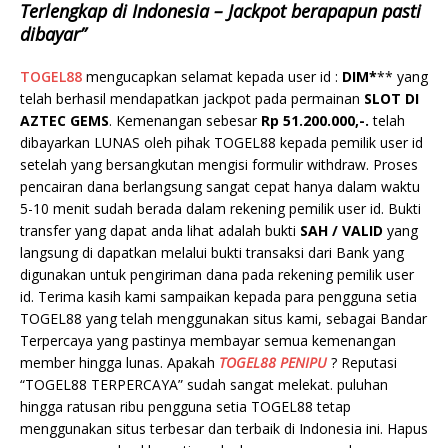
Terlengkap di Indonesia – Jackpot berapapun pasti
dibayar”
TOGEL88
mengucapkan selamat kepada user id :
DIM*
** yang
telah berhasil mendapatkan jackpot pada permainan
SLOT DI
AZTEC GEMS
. Kemenangan sebesar
Rp
51.200.000
,-.
telah
dibayarkan LUNAS oleh pihak TOGEL88 kepada pemilik user id
setelah yang bersangkutan mengisi formulir withdraw. Proses
pencairan dana berlangsung sangat cepat hanya dalam waktu
5-10 menit sudah berada dalam rekening pemilik user id. Bukti
transfer yang dapat anda lihat adalah bukti
SAH / VALID
yang
langsung di dapatkan melalui bukti transaksi dari Bank yang
digunakan untuk pengiriman dana pada rekening pemilik user
id. Terima kasih kami sampaikan kepada para pengguna setia
TOGEL88 yang telah menggunakan situs kami, sebagai Bandar
Terpercaya yang pastinya membayar semua kemenangan
member hingga lunas. Apakah
TOGEL88 PENIPU
? Reputasi
“TOGEL88 TERPERCAYA” sudah sangat melekat. puluhan
hingga ratusan ribu pengguna setia TOGEL88 tetap
menggunakan situs terbesar dan terbaik di Indonesia ini. Hapus