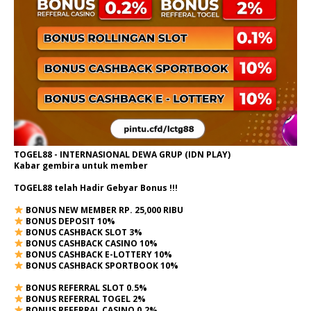
TOGEL88 - INTERNASIONAL DEWA GRUP (IDN PLAY)
Kabar gembira untuk member
TOGEL88 telah Hadir Gebyar Bonus !!!
BONUS NEW MEMBER RP. 25,000 RIBU
BONUS DEPOSIT 10%
BONUS CASHBACK SLOT 3%
BONUS CASHBACK CASINO 10%
BONUS CASHBACK E-LOTTERY 10%
BONUS CASHBACK SPORTBOOK 10%
BONUS REFERRAL SLOT 0.5%
BONUS REFERRAL TOGEL 2%
BONUS REFERRAL CASINO 0.2%