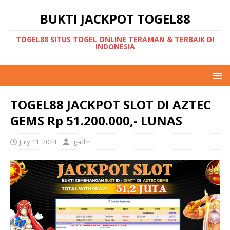
BUKTI JACKPOT TOGEL88
TOGEL88 SITUS TOGEL ONLINE TERAMAN & TERBAIK DI
INDONESIA
TOGEL88 JACKPOT SLOT DI AZTEC
GEMS Rp 51.200.000,- LUNAS
July 11, 2024
tgadm