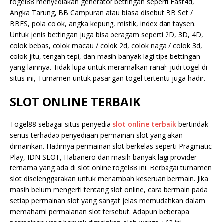
togel88 menyediakan generator bettingan seperti Fast4d,
Angka Tarung, BB Campuran atau biasa disebut BB Set /
BBFS, pola colok, angka kepung, mistik, index dan taysen.
Untuk jenis bettingan juga bisa beragam seperti 2D, 3D, 4D,
colok bebas, colok macau / colok 2d, colok naga / colok 3d,
colok jitu, tengah tepi, dan masih banyak lagi tipe bettingan
yang lainnya. Tidak lupa untuk meramalkan ranah judi togel di
situs ini, Turnamen untuk pasangan togel tertentu juga hadir.
SLOT ONLINE TERBAIK
Togel88 sebagai situs penyedia
slot online terbaik
bertindak
serius terhadap penyediaan permainan slot yang akan
dimainkan. Hadirnya permainan slot berkelas seperti Pragmatic
Play, IDN SLOT, Habanero dan masih banyak lagi provider
ternama yang ada di slot online togel88 ini. Berbagai turnamen
slot diselenggarakan untuk menambah keseruan bermain. Jika
masih belum mengerti tentang slot online, cara bermain pada
setiap permainan slot yang sangat jelas memudahkan dalam
memahami permaianan slot tersebut. Adapun beberapa