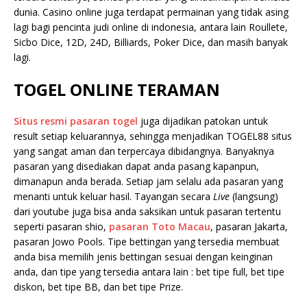
dunia. Casino online juga terdapat permainan yang tidak asing
lagi bagi pencinta judi online di indonesia, antara lain Roullete,
Sicbo Dice, 12D, 24D, Billiards, Poker Dice, dan masih banyak
lagi.
TOGEL ONLINE TERAMAN
Situs resmi pasaran togel
juga dijadikan patokan untuk
result setiap keluarannya, sehingga menjadikan TOGEL88 situs
yang sangat aman dan terpercaya dibidangnya. Banyaknya
pasaran yang disediakan dapat anda pasang kapanpun,
dimanapun anda berada. Setiap jam selalu ada pasaran yang
menanti untuk keluar hasil. Tayangan secara
Live
(langsung)
dari youtube juga bisa anda saksikan untuk pasaran tertentu
seperti pasaran shio,
pasaran Toto Macau
, pasaran Jakarta,
pasaran Jowo Pools. Tipe bettingan yang tersedia membuat
anda bisa memilih jenis bettingan sesuai dengan keinginan
anda, dan tipe yang tersedia antara lain : bet tipe full, bet tipe
diskon, bet tipe BB, dan bet tipe Prize.