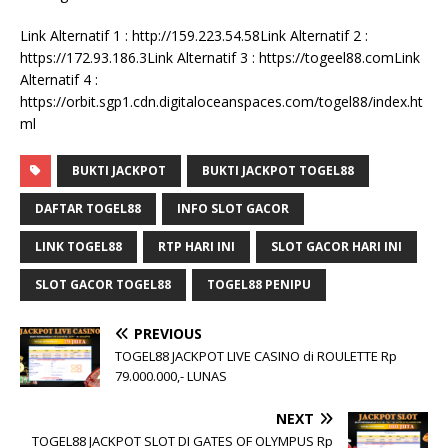
Link Alternatif 1 : http://159.223.54.58Link Alternatif 2 :
https://172.93.186.3Link Alternatif 3 : https://togeel88.comLink
Alternatif 4 :
https://orbit.sgp1.cdn.digitaloceanspaces.com/togel88/index.ht
ml
BUKTI JACKPOT
BUKTI JACKPOT TOGEL88
DAFTAR TOGEL88
INFO SLOT GACOR
LINK TOGEL88
RTP HARI INI
SLOT GACOR HARI INI
SLOT GACOR TOGEL88
TOGEL88 PENIPU
PREVIOUS
TOGEL88 JACKPOT LIVE CASINO di ROULETTE Rp
79.000.000,- LUNAS
NEXT
TOGEL88 JACKPOT SLOT DI GATES OF OLYMPUS Rp