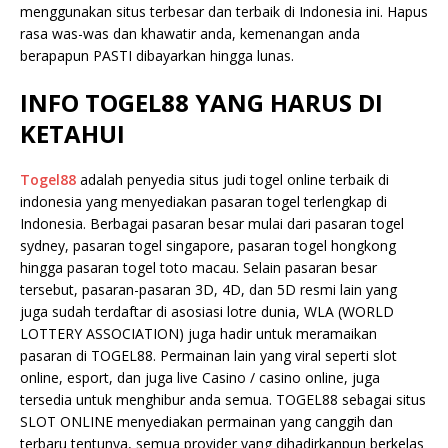
menggunakan situs terbesar dan terbaik di Indonesia ini. Hapus
rasa was-was dan khawatir anda, kemenangan anda
berapapun PASTI dibayarkan hingga lunas.
INFO TOGEL88 YANG HARUS DI
KETAHUI
Togel88
adalah penyedia situs judi togel online terbaik di
indonesia yang menyediakan pasaran togel terlengkap di
Indonesia. Berbagai pasaran besar mulai dari pasaran togel
sydney, pasaran togel singapore, pasaran togel hongkong
hingga pasaran togel toto macau. Selain pasaran besar
tersebut, pasaran-pasaran 3D, 4D, dan 5D resmi lain yang
juga sudah terdaftar di asosiasi lotre dunia, WLA (WORLD
LOTTERY ASSOCIATION) juga hadir untuk meramaikan
pasaran di TOGEL88. Permainan lain yang viral seperti slot
online, esport, dan juga live Casino / casino online, juga
tersedia untuk menghibur anda semua. TOGEL88 sebagai situs
SLOT ONLINE menyediakan permainan yang canggih dan
terbaru tentunya, semua provider yang dihadirkanpun berkelas