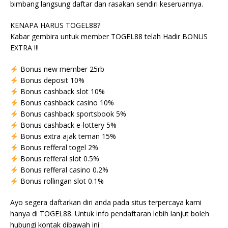
bimbang langsung daftar dan rasakan sendiri keseruannya.
KENAPA HARUS TOGEL88?
Kabar gembira untuk member TOGEL88 telah Hadir BONUS
EXTRA !!!
Bonus new member 25rb
Bonus deposit 10%
Bonus cashback slot 10%
Bonus cashback casino 10%
Bonus cashback sportsbook 5%
Bonus cashback e-lottery 5%
Bonus extra ajak teman 15%
Bonus refferal togel 2%
Bonus refferal slot 0.5%
Bonus refferal casino 0.2%
Bonus rollingan slot 0.1%
Ayo segera daftarkan diri anda pada situs terpercaya kami
hanya di TOGEL88. Untuk info pendaftaran lebih lanjut boleh
hubungi kontak dibawah ini :