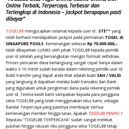
Online Terbaik, Terpercaya, Terbesar dan
Terlengkap di Indonesia – Jackpot berapapun pasti
dibayar”
TOGEL88
mengucapkan selamat kepada user id :
STE
** yang
telah berhasil mendapatkan jackpot pada permainan
TOGEL di
SINGAPORE POOLS
. Kemenangan sebesar
Rp
70.000.000
,-.
telah dibayarkan LUNAS oleh pihak TOGEL88 kepada pemilik
user id setelah yang bersangkutan mengisi formulir withdraw.
Proses pencairan dana berlangsung sangat cepat hanya dalam
waktu 5-10 menit sudah berada dalam rekening pemilik user id.
Bukti transfer yang dapat anda lihat adalah bukti
SAH / VALID
yang langsung di dapatkan melalui bukti transaksi dari Bank
yang digunakan untuk pengiriman dana pada rekening pemilik
user id. Terima kasih kami sampaikan kepada para pengguna
setia TOGEL88 yang telah menggunakan situs kami, sebagai
Bandar Terpercaya yang pastinya membayar semua
kemenangan member hingga lunas. Apakah
TOGEL88 PENIPU
?
Reputasi “TOGEL88 TERPERCAYA” sudah sangat melekat.
puluhan hingga ratusan ribu pengguna setia TOGEL88 tetap