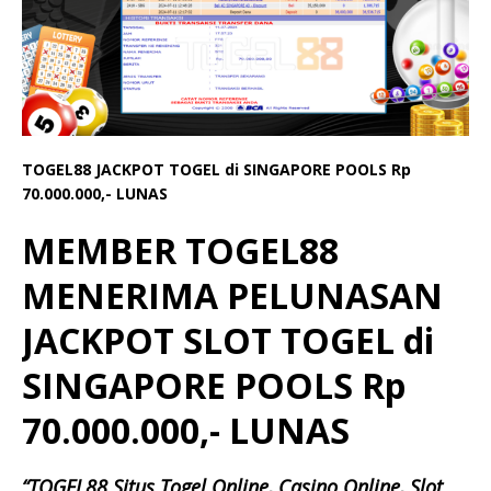
TOGEL88 JACKPOT TOGEL di SINGAPORE POOLS Rp
70.000.000,- LUNAS
MEMBER TOGEL88
MENERIMA PELUNASAN
JACKPOT SLOT TOGEL di
SINGAPORE POOLS Rp
70.000.000,- LUNAS
“TOGEL88 Situs Togel Online, Casino Online, Slot