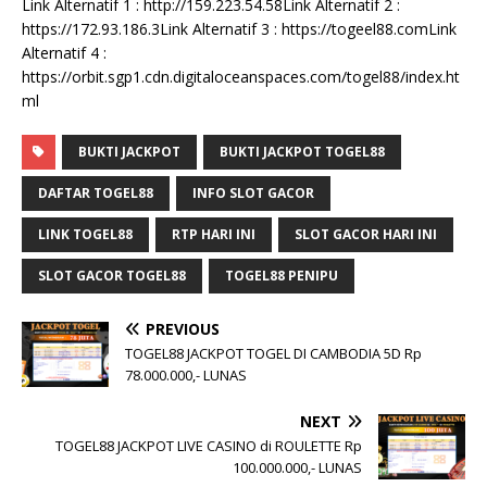
Link Alternatif 1 : http://159.223.54.58Link Alternatif 2 :
https://172.93.186.3Link Alternatif 3 : https://togeel88.comLink
Alternatif 4 :
https://orbit.sgp1.cdn.digitaloceanspaces.com/togel88/index.ht
ml
BUKTI JACKPOT
BUKTI JACKPOT TOGEL88
DAFTAR TOGEL88
INFO SLOT GACOR
LINK TOGEL88
RTP HARI INI
SLOT GACOR HARI INI
SLOT GACOR TOGEL88
TOGEL88 PENIPU
PREVIOUS
TOGEL88 JACKPOT TOGEL DI CAMBODIA 5D Rp
78.000.000,- LUNAS
NEXT
TOGEL88 JACKPOT LIVE CASINO di ROULETTE Rp
100.000.000,- LUNAS