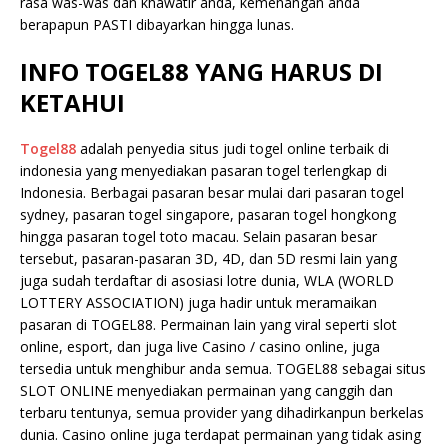
rasa was-was dan khawatir anda, kemenangan anda
berapapun PASTI dibayarkan hingga lunas.
INFO TOGEL88 YANG HARUS DI
KETAHUI
Togel88
adalah penyedia situs judi togel online terbaik di
indonesia yang menyediakan pasaran togel terlengkap di
Indonesia. Berbagai pasaran besar mulai dari pasaran togel
sydney, pasaran togel singapore, pasaran togel hongkong
hingga pasaran togel toto macau. Selain pasaran besar
tersebut, pasaran-pasaran 3D, 4D, dan 5D resmi lain yang
juga sudah terdaftar di asosiasi lotre dunia, WLA (WORLD
LOTTERY ASSOCIATION) juga hadir untuk meramaikan
pasaran di TOGEL88. Permainan lain yang viral seperti slot
online, esport, dan juga live Casino / casino online, juga
tersedia untuk menghibur anda semua. TOGEL88 sebagai situs
SLOT ONLINE menyediakan permainan yang canggih dan
terbaru tentunya, semua provider yang dihadirkanpun berkelas
dunia. Casino online juga terdapat permainan yang tidak asing