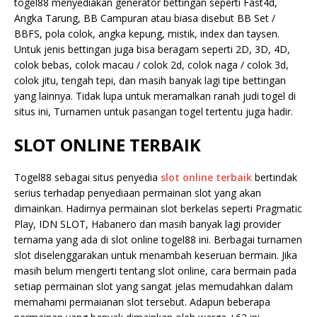
togel88 menyediakan generator bettingan seperti Fast4d,
Angka Tarung, BB Campuran atau biasa disebut BB Set /
BBFS, pola colok, angka kepung, mistik, index dan taysen.
Untuk jenis bettingan juga bisa beragam seperti 2D, 3D, 4D,
colok bebas, colok macau / colok 2d, colok naga / colok 3d,
colok jitu, tengah tepi, dan masih banyak lagi tipe bettingan
yang lainnya. Tidak lupa untuk meramalkan ranah judi togel di
situs ini, Turnamen untuk pasangan togel tertentu juga hadir.
SLOT ONLINE TERBAIK
Togel88 sebagai situs penyedia
slot online terbaik
bertindak
serius terhadap penyediaan permainan slot yang akan
dimainkan. Hadirnya permainan slot berkelas seperti Pragmatic
Play, IDN SLOT, Habanero dan masih banyak lagi provider
ternama yang ada di slot online togel88 ini. Berbagai turnamen
slot diselenggarakan untuk menambah keseruan bermain. Jika
masih belum mengerti tentang slot online, cara bermain pada
setiap permainan slot yang sangat jelas memudahkan dalam
memahami permaianan slot tersebut. Adapun beberapa