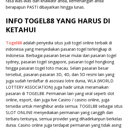
rasa was-was dan khawatir anda, kemenangan anda
berapapun PASTI dibayarkan hingga lunas.
INFO TOGEL88 YANG HARUS DI
KETAHUI
Togel88
adalah penyedia situs judi togel online terbaik di
indonesia yang menyediakan pasaran togel terlengkap di
Indonesia. Berbagai pasaran besar mulai dari pasaran togel
sydney, pasaran togel singapore, pasaran togel hongkong
hingga pasaran togel toto macau. Selain pasaran besar
tersebut, pasaran-pasaran 3D, 4D, dan 5D resmi lain yang
juga sudah terdaftar di asosiasi lotre dunia, WLA (WORLD
LOTTERY ASSOCIATION) juga hadir untuk meramaikan
pasaran di TOGEL88. Permainan lain yang viral seperti slot
online, esport, dan juga live Casino / casino online, juga
tersedia untuk menghibur anda semua. TOGEL88 sebagai situs
SLOT ONLINE menyediakan permainan yang canggih dan
terbaru tentunya, semua provider yang dihadirkanpun berkelas
dunia. Casino online juga terdapat permainan yang tidak asing