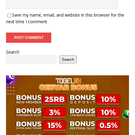
Save my name, email, and website in this browser for the
next time I comment.
Search
Search