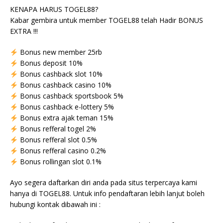
KENAPA HARUS TOGEL88?
Kabar gembira untuk member TOGEL88 telah Hadir BONUS
EXTRA !!!
Bonus new member 25rb
Bonus deposit 10%
Bonus cashback slot 10%
Bonus cashback casino 10%
Bonus cashback sportsbook 5%
Bonus cashback e-lottery 5%
Bonus extra ajak teman 15%
Bonus refferal togel 2%
Bonus refferal slot 0.5%
Bonus refferal casino 0.2%
Bonus rollingan slot 0.1%
Ayo segera daftarkan diri anda pada situs terpercaya kami
hanya di TOGEL88. Untuk info pendaftaran lebih lanjut boleh
hubungi kontak dibawah ini :