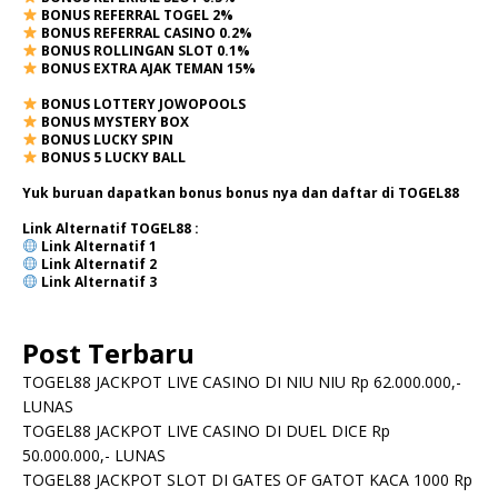
BONUS REFERRAL TOGEL 2%
BONUS REFERRAL CASINO 0.2%
BONUS ROLLINGAN SLOT 0.1%
BONUS EXTRA AJAK TEMAN 15%
BONUS LOTTERY JOWOPOOLS
BONUS MYSTERY BOX
BONUS LUCKY SPIN
BONUS 5 LUCKY BALL
Yuk buruan dapatkan bonus bonus nya dan daftar di TOGEL88
Link Alternatif TOGEL88 :
Link Alternatif
1
Link Alternatif
2
Link Alternatif 3
Post Terbaru
TOGEL88 JACKPOT LIVE CASINO DI NIU NIU Rp 62.000.000,-
LUNAS
TOGEL88 JACKPOT LIVE CASINO DI DUEL DICE Rp
50.000.000,- LUNAS
TOGEL88 JACKPOT SLOT DI GATES OF GATOT KACA 1000 Rp