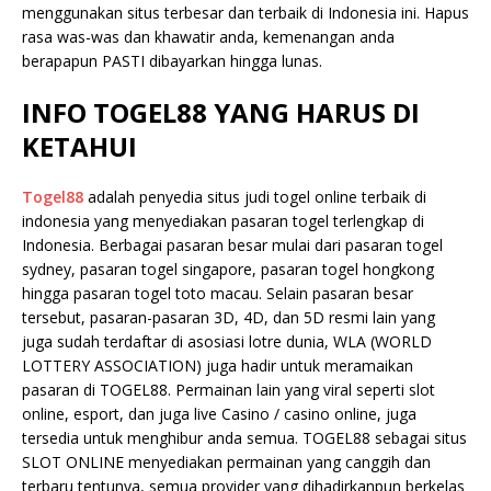
menggunakan situs terbesar dan terbaik di Indonesia ini. Hapus
rasa was-was dan khawatir anda, kemenangan anda
berapapun PASTI dibayarkan hingga lunas.
INFO TOGEL88 YANG HARUS DI
KETAHUI
Togel88
adalah penyedia situs judi togel online terbaik di
indonesia yang menyediakan pasaran togel terlengkap di
Indonesia. Berbagai pasaran besar mulai dari pasaran togel
sydney, pasaran togel singapore, pasaran togel hongkong
hingga pasaran togel toto macau. Selain pasaran besar
tersebut, pasaran-pasaran 3D, 4D, dan 5D resmi lain yang
juga sudah terdaftar di asosiasi lotre dunia, WLA (WORLD
LOTTERY ASSOCIATION) juga hadir untuk meramaikan
pasaran di TOGEL88. Permainan lain yang viral seperti slot
online, esport, dan juga live Casino / casino online, juga
tersedia untuk menghibur anda semua. TOGEL88 sebagai situs
SLOT ONLINE menyediakan permainan yang canggih dan
terbaru tentunya, semua provider yang dihadirkanpun berkelas