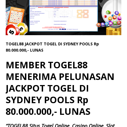
TOGEL88 JACKPOT TOGEL DI SYDNEY POOLS Rp
80.000.000,- LUNAS
MEMBER TOGEL88
MENERIMA PELUNASAN
JACKPOT TOGEL DI
SYDNEY POOLS Rp
80.000.000,- LUNAS
“TOGEL88 Situs Togel Online, Casino Online, Slot