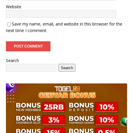
Website
Save my name, email, and website in this browser for the
next time I comment.
Search
Search