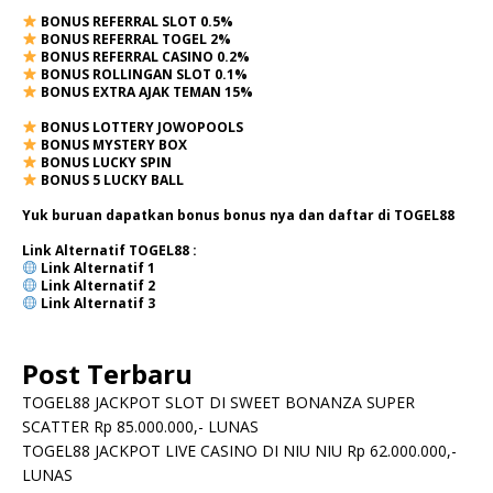
BONUS REFERRAL SLOT 0.5%
BONUS REFERRAL TOGEL 2%
BONUS REFERRAL CASINO 0.2%
BONUS ROLLINGAN SLOT 0.1%
BONUS EXTRA AJAK TEMAN 15%
BONUS LOTTERY JOWOPOOLS
BONUS MYSTERY BOX
BONUS LUCKY SPIN
BONUS 5 LUCKY BALL
Yuk buruan dapatkan bonus bonus nya dan daftar di TOGEL88
Link Alternatif TOGEL88 :
Link Alternatif
1
Link Alternatif
2
Link Alternatif 3
Post Terbaru
TOGEL88 JACKPOT SLOT DI SWEET BONANZA SUPER
SCATTER Rp 85.000.000,- LUNAS
TOGEL88 JACKPOT LIVE CASINO DI NIU NIU Rp 62.000.000,-
LUNAS