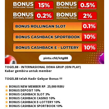
TOGEL88 - INTERNASIONAL DEWA GRUP (IDN PLAY)
Kabar gembira untuk member
TOGEL88 telah Hadir Gebyar Bonus !!!
BONUS NEW MEMBER RP. 25,000 RIBU
BONUS DEPOSIT 10%
BONUS CASHBACK SLOT 3%
BONUS CASHBACK CASINO 10%
BONUS CASHBACK E-LOTTERY 10%
BONUS CASHBACK SPORTBOOK 10%