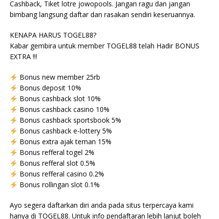
Cashback, Tiket lotre jowopools. Jangan ragu dan jangan
bimbang langsung daftar dan rasakan sendiri keseruannya.
KENAPA HARUS TOGEL88?
Kabar gembira untuk member TOGEL88 telah Hadir BONUS
EXTRA !!!
Bonus new member 25rb
Bonus deposit 10%
Bonus cashback slot 10%
Bonus cashback casino 10%
Bonus cashback sportsbook 5%
Bonus cashback e-lottery 5%
Bonus extra ajak teman 15%
Bonus refferal togel 2%
Bonus refferal slot 0.5%
Bonus refferal casino 0.2%
Bonus rollingan slot 0.1%
Ayo segera daftarkan diri anda pada situs terpercaya kami
hanya di TOGEL88. Untuk info pendaftaran lebih lanjut boleh