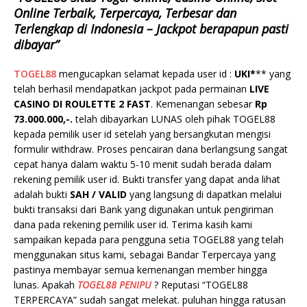
Online Terbaik, Terpercaya, Terbesar dan
Terlengkap di Indonesia – Jackpot berapapun pasti
dibayar”
TOGEL88
mengucapkan selamat kepada user id :
UKI*
** yang
telah berhasil mendapatkan jackpot pada permainan
LIVE
CASINO DI ROULETTE 2 FAST
. Kemenangan sebesar
Rp
73.000.000
,-.
telah dibayarkan LUNAS oleh pihak TOGEL88
kepada pemilik user id setelah yang bersangkutan mengisi
formulir withdraw. Proses pencairan dana berlangsung sangat
cepat hanya dalam waktu 5-10 menit sudah berada dalam
rekening pemilik user id. Bukti transfer yang dapat anda lihat
adalah bukti
SAH / VALID
yang langsung di dapatkan melalui
bukti transaksi dari Bank yang digunakan untuk pengiriman
dana pada rekening pemilik user id. Terima kasih kami
sampaikan kepada para pengguna setia TOGEL88 yang telah
menggunakan situs kami, sebagai Bandar Terpercaya yang
pastinya membayar semua kemenangan member hingga
lunas. Apakah
TOGEL88 PENIPU
? Reputasi “TOGEL88
TERPERCAYA” sudah sangat melekat. puluhan hingga ratusan