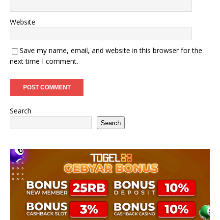
Website
Save my name, email, and website in this browser for the
next time I comment.
Search
Search