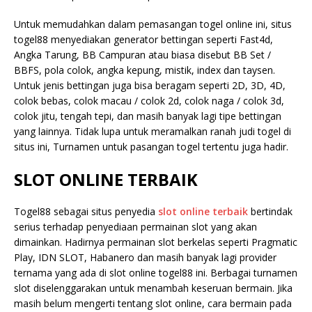
Untuk memudahkan dalam pemasangan togel online ini, situs
togel88 menyediakan generator bettingan seperti Fast4d,
Angka Tarung, BB Campuran atau biasa disebut BB Set /
BBFS, pola colok, angka kepung, mistik, index dan taysen.
Untuk jenis bettingan juga bisa beragam seperti 2D, 3D, 4D,
colok bebas, colok macau / colok 2d, colok naga / colok 3d,
colok jitu, tengah tepi, dan masih banyak lagi tipe bettingan
yang lainnya. Tidak lupa untuk meramalkan ranah judi togel di
situs ini, Turnamen untuk pasangan togel tertentu juga hadir.
SLOT ONLINE TERBAIK
Togel88 sebagai situs penyedia
slot online terbaik
bertindak
serius terhadap penyediaan permainan slot yang akan
dimainkan. Hadirnya permainan slot berkelas seperti Pragmatic
Play, IDN SLOT, Habanero dan masih banyak lagi provider
ternama yang ada di slot online togel88 ini. Berbagai turnamen
slot diselenggarakan untuk menambah keseruan bermain. Jika
masih belum mengerti tentang slot online, cara bermain pada