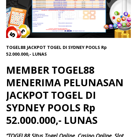
TOGEL88 JACKPOT TOGEL DI SYDNEY POOLS Rp
52.000.000,- LUNAS
MEMBER TOGEL88
MENERIMA PELUNASAN
JACKPOT TOGEL DI
SYDNEY POOLS Rp
52.000.000,- LUNAS
“TOGEL88 Situs Togel Online, Casino Online, Slot