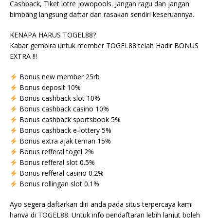
Cashback, Tiket lotre jowopools. Jangan ragu dan jangan
bimbang langsung daftar dan rasakan sendiri keseruannya.
KENAPA HARUS TOGEL88?
Kabar gembira untuk member TOGEL88 telah Hadir BONUS
EXTRA !!!
Bonus new member 25rb
Bonus deposit 10%
Bonus cashback slot 10%
Bonus cashback casino 10%
Bonus cashback sportsbook 5%
Bonus cashback e-lottery 5%
Bonus extra ajak teman 15%
Bonus refferal togel 2%
Bonus refferal slot 0.5%
Bonus refferal casino 0.2%
Bonus rollingan slot 0.1%
Ayo segera daftarkan diri anda pada situs terpercaya kami
hanya di TOGEL88. Untuk info pendaftaran lebih lanjut boleh