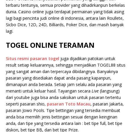
terbaru tentunya, semua provider yang dihadirkanpun berkelas
dunia. Casino online juga terdapat permainan yang tidak asing
lagi bagi pencinta judi online di indonesia, antara lain Roullete,
Sicbo Dice, 12D, 24D, Billiards, Poker Dice, dan masih banyak
lagi.
TOGEL ONLINE TERAMAN
Situs resmi pasaran togel
juga dijadikan patokan untuk
result setiap keluarannya, sehingga menjadikan TOGEL88 situs
yang sangat aman dan terpercaya dibidangnya. Banyaknya
pasaran yang disediakan dapat anda pasang kapanpun,
dimanapun anda berada. Setiap jam selalu ada pasaran yang
menanti untuk keluar hasil. Tayangan secara
Live
(langsung)
dari youtube juga bisa anda saksikan untuk pasaran tertentu
seperti pasaran shio,
pasaran Toto Macau
, pasaran Jakarta,
pasaran Jowo Pools. Tipe bettingan yang tersedia membuat
anda bisa memilih jenis bettingan sesuai dengan keinginan
anda, dan tipe yang tersedia antara lain : bet tipe full, bet tipe
diskon, bet tipe BB, dan bet tipe Prize.