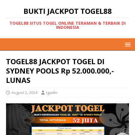
BUKTI JACKPOT TOGEL88
TOGEL88 SITUS TOGEL ONLINE TERAMAN & TERBAIK DI
INDONESIA
TOGEL88 JACKPOT TOGEL DI
SYDNEY POOLS Rp 52.000.000,-
LUNAS
August 2, 2024
tgadm