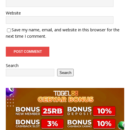
Website
Save my name, email, and website in this browser for the
next time I comment.
Search
Search