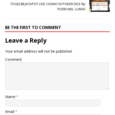
TOGEL88 JACKPOT LIVE CASINO DI POKER DICE Rp
70.000.000,- LUNAS
BE THE FIRST TO COMMENT
Leave a Reply
Your email address will not be published.
Comment
Name
*
Email
*