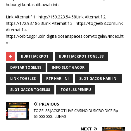
hubungi kontak dibawah ini :
Link Alternatif 1 : http://159.223.54.58Link Alternatif 2 :
https://172.93.186.3Link Alternatif 3 : https://togeel88.comLink
Alternatif 4 :
https://orbit.sgp1.cdn.digitaloceanspaces.com/togel88/index.ht
ml
BUKTI JACKPOT
BUKTI JACKPOT TOGEL88
DAFTAR TOGEL88
INFO SLOT GACOR
LINK TOGEL88
RTP HARI INI
SLOT GACOR HARI INI
SLOT GACOR TOGEL88
TOGEL88 PENIPU
PREVIOUS
TOGEL88 JACKPOT LIVE CASINO DI SICBO DICE Rp
65.000.000,- LUNAS
NEXT