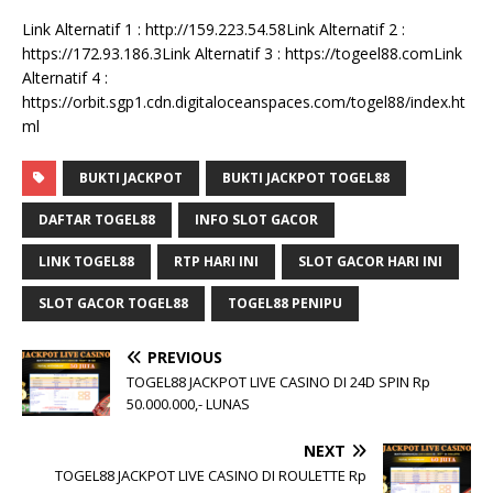
Link Alternatif 1 : http://159.223.54.58Link Alternatif 2 :
https://172.93.186.3Link Alternatif 3 : https://togeel88.comLink
Alternatif 4 :
https://orbit.sgp1.cdn.digitaloceanspaces.com/togel88/index.ht
ml
BUKTI JACKPOT
BUKTI JACKPOT TOGEL88
DAFTAR TOGEL88
INFO SLOT GACOR
LINK TOGEL88
RTP HARI INI
SLOT GACOR HARI INI
SLOT GACOR TOGEL88
TOGEL88 PENIPU
PREVIOUS
TOGEL88 JACKPOT LIVE CASINO DI 24D SPIN Rp
50.000.000,- LUNAS
NEXT
TOGEL88 JACKPOT LIVE CASINO DI ROULETTE Rp