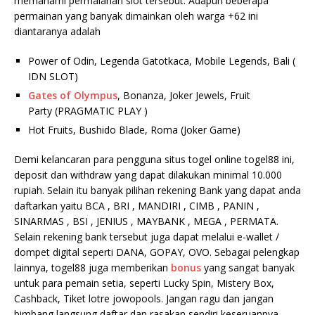
memahami permaianan slot tersebut. Adapun beberapa
permainan yang banyak dimainkan oleh warga +62 ini
diantaranya adalah
Power of Odin, Legenda Gatotkaca, Mobile Legends, Bali (
IDN SLOT)
Gates of Olympus
, Bonanza, Joker Jewels, Fruit
Party (PRAGMATIC PLAY )
Hot Fruits, Bushido Blade, Roma (Joker Game)
Demi kelancaran para pengguna situs togel online togel88 ini,
deposit dan withdraw yang dapat dilakukan minimal 10.000
rupiah. Selain itu banyak pilihan rekening Bank yang dapat anda
daftarkan yaitu BCA , BRI , MANDIRI , CIMB , PANIN ,
SINARMAS , BSI , JENIUS , MAYBANK , MEGA , PERMATA.
Selain rekening bank tersebut juga dapat melalui e-wallet /
dompet digital seperti DANA, GOPAY, OVO. Sebagai pelengkap
lainnya, togel88 juga memberikan
bonus
yang sangat banyak
untuk para pemain setia, seperti Lucky Spin, Mistery Box,
Cashback, Tiket lotre jowopools. Jangan ragu dan jangan
bimbang langsung daftar dan rasakan sendiri keseruannya.