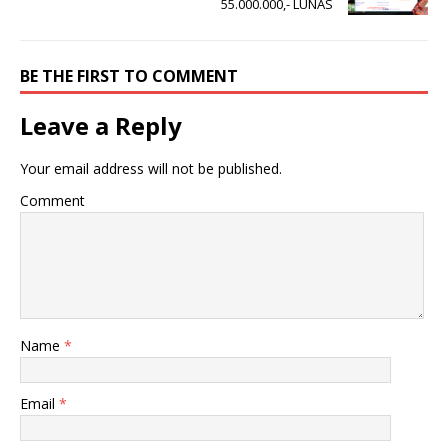
55.000.000,- LUNAS
BE THE FIRST TO COMMENT
Leave a Reply
Your email address will not be published.
Comment
Name
*
Email
*