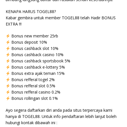
KENAPA HARUS TOGEL88?
Kabar gembira untuk member TOGEL88 telah Hadir BONUS
EXTRA !!!
Bonus new member 25rb
Bonus deposit 10%
Bonus cashback slot 10%
Bonus cashback casino 10%
Bonus cashback sportsbook 5%
Bonus cashback e-lottery 5%
Bonus extra ajak teman 15%
Bonus refferal togel 2%
Bonus refferal slot 0.5%
Bonus refferal casino 0.2%
Bonus rollingan slot 0.1%
Ayo segera daftarkan diri anda pada situs terpercaya kami
hanya di TOGEL88. Untuk info pendaftaran lebih lanjut boleh
hubungi kontak dibawah ini :