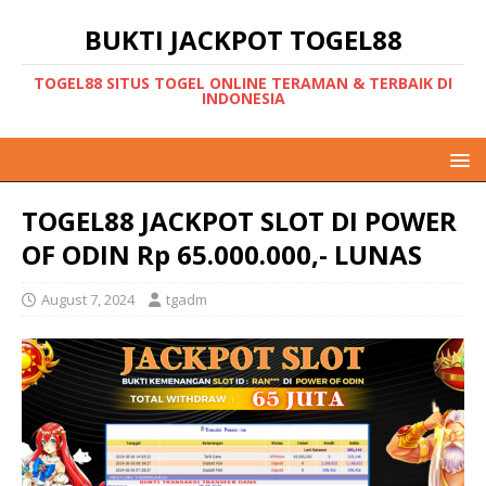
BUKTI JACKPOT TOGEL88
TOGEL88 SITUS TOGEL ONLINE TERAMAN & TERBAIK DI
INDONESIA
TOGEL88 JACKPOT SLOT DI POWER
OF ODIN Rp 65.000.000,- LUNAS
August 7, 2024
tgadm