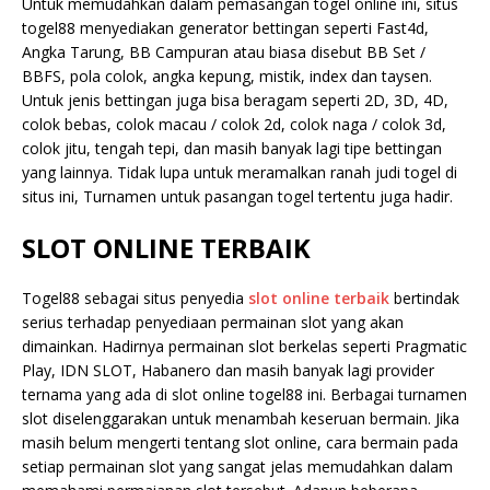
Untuk memudahkan dalam pemasangan togel online ini, situs
togel88 menyediakan generator bettingan seperti Fast4d,
Angka Tarung, BB Campuran atau biasa disebut BB Set /
BBFS, pola colok, angka kepung, mistik, index dan taysen.
Untuk jenis bettingan juga bisa beragam seperti 2D, 3D, 4D,
colok bebas, colok macau / colok 2d, colok naga / colok 3d,
colok jitu, tengah tepi, dan masih banyak lagi tipe bettingan
yang lainnya. Tidak lupa untuk meramalkan ranah judi togel di
situs ini, Turnamen untuk pasangan togel tertentu juga hadir.
SLOT ONLINE TERBAIK
Togel88 sebagai situs penyedia
slot online terbaik
bertindak
serius terhadap penyediaan permainan slot yang akan
dimainkan. Hadirnya permainan slot berkelas seperti Pragmatic
Play, IDN SLOT, Habanero dan masih banyak lagi provider
ternama yang ada di slot online togel88 ini. Berbagai turnamen
slot diselenggarakan untuk menambah keseruan bermain. Jika
masih belum mengerti tentang slot online, cara bermain pada
setiap permainan slot yang sangat jelas memudahkan dalam