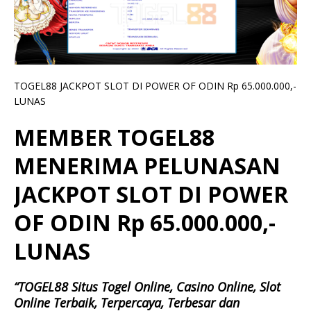
TOGEL88 JACKPOT SLOT DI POWER OF ODIN Rp 65.000.000,-
LUNAS
MEMBER TOGEL88
MENERIMA PELUNASAN
JACKPOT SLOT DI POWER
OF ODIN Rp 65.000.000,-
LUNAS
“TOGEL88 Situs Togel Online, Casino Online, Slot
Online Terbaik, Terpercaya, Terbesar dan