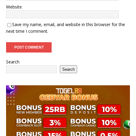
Website
Save my name, email, and website in this browser for the
next time I comment.
Search
Search