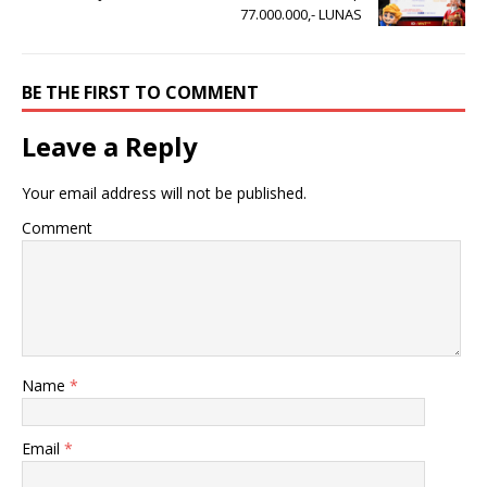
77.000.000,- LUNAS
BE THE FIRST TO COMMENT
Leave a Reply
Your email address will not be published.
Comment
Name
*
Email
*