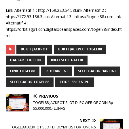
Link Alternatif 1 : http://159.223.54.58Link Alternatif 2 :
https://172.93.186.3Link Alternatif 3 : https://togeel88.comLink
Alternatif 4 :
https://orbit.sgp1.cdn.digitaloceanspaces.com/togel88/index.ht
ml
BUKTI JACKPOT
BUKTI JACKPOT TOGEL88
DAFTAR TOGEL88
INFO SLOT GACOR
LINK TOGEL88
RTP HARI INI
SLOT GACOR HARI INI
SLOT GACOR TOGEL88
TOGEL88 PENIPU
PREVIOUS
TOGEL88 JACKPOT SLOT DI POWER OF ODIN Rp
55.000.000,- LUNAS
NEXT
TOGEL88 JACKPOT SLOT DI OLYMPUS FORTUNE Rp