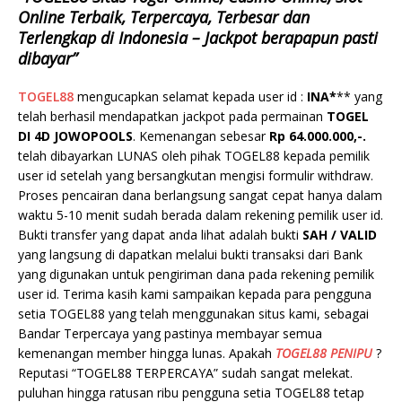
Online Terbaik, Terpercaya, Terbesar dan
Terlengkap di Indonesia – Jackpot berapapun pasti
dibayar”
TOGEL88
mengucapkan selamat kepada user id :
INA*
** yang
telah berhasil mendapatkan jackpot pada permainan
TOGEL
DI 4D JOWOPOOLS
. Kemenangan sebesar
Rp
64.000.000
,-.
telah dibayarkan LUNAS oleh pihak TOGEL88 kepada pemilik
user id setelah yang bersangkutan mengisi formulir withdraw.
Proses pencairan dana berlangsung sangat cepat hanya dalam
waktu 5-10 menit sudah berada dalam rekening pemilik user id.
Bukti transfer yang dapat anda lihat adalah bukti
SAH / VALID
yang langsung di dapatkan melalui bukti transaksi dari Bank
yang digunakan untuk pengiriman dana pada rekening pemilik
user id. Terima kasih kami sampaikan kepada para pengguna
setia TOGEL88 yang telah menggunakan situs kami, sebagai
Bandar Terpercaya yang pastinya membayar semua
kemenangan member hingga lunas. Apakah
TOGEL88 PENIPU
?
Reputasi “TOGEL88 TERPERCAYA” sudah sangat melekat.
puluhan hingga ratusan ribu pengguna setia TOGEL88 tetap