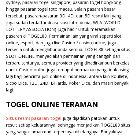
sydney, pasaran togel singapore, pasaran togel hongkong
hingga pasaran togel toto macau. Selain pasaran besar
tersebut, pasaran-pasaran 3D, 4D, dan 5D resmi lain yang
juga sudah terdaftar di asosiasi lotre dunia, WLA (WORLD
LOTTERY ASSOCIATION) juga hadir untuk meramaikan
pasaran di TOGEL88. Permainan lain yang viral seperti slot
online, esport, dan juga live Casino / casino online, juga
tersedia untuk menghibur anda semua. TOGEL88 sebagai situs
SLOT ONLINE menyediakan permainan yang canggih dan
terbaru tentunya, semua provider yang dihadirkanpun berkelas
dunia. Casino online juga terdapat permainan yang tidak asing
lagi bagi pencinta judi online di indonesia, antara lain Roullete,
Sicbo Dice, 12D, 24D, Billiards, Poker Dice, dan masih banyak
lagi.
TOGEL ONLINE TERAMAN
Situs resmi pasaran togel
juga dijadikan patokan untuk
result setiap keluarannya, sehingga menjadikan TOGEL88 situs
yang sangat aman dan terpercaya dibidangnya. Banyaknya