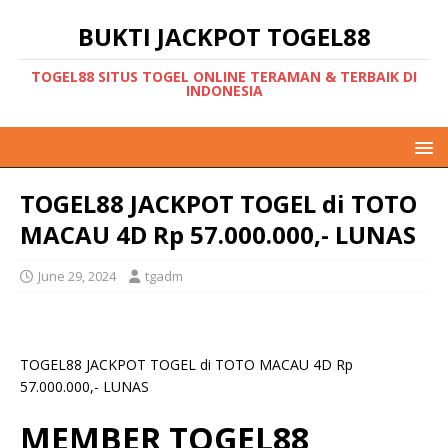
BUKTI JACKPOT TOGEL88
TOGEL88 SITUS TOGEL ONLINE TERAMAN & TERBAIK DI
INDONESIA
TOGEL88 JACKPOT TOGEL di TOTO
MACAU 4D Rp 57.000.000,- LUNAS
June 29, 2024
tgadm
TOGEL88 JACKPOT TOGEL di TOTO MACAU 4D Rp
57.000.000,- LUNAS
MEMBER TOGEL88