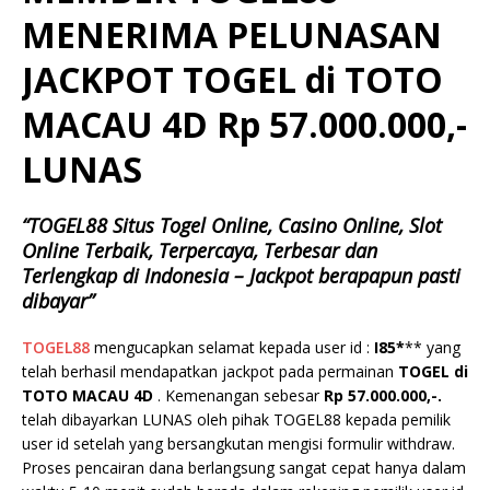
MENERIMA PELUNASAN
JACKPOT TOGEL di TOTO
MACAU 4D Rp 57.000.000,-
LUNAS
“TOGEL88 Situs Togel Online, Casino Online, Slot
Online Terbaik, Terpercaya, Terbesar dan
Terlengkap di Indonesia – Jackpot berapapun pasti
dibayar”
TOGEL88
mengucapkan selamat kepada user id :
I85*
** yang
telah berhasil mendapatkan jackpot pada permainan
TOGEL di
TOTO MACAU 4D
. Kemenangan sebesar
Rp
57.000.000
,-.
telah dibayarkan LUNAS oleh pihak TOGEL88 kepada pemilik
user id setelah yang bersangkutan mengisi formulir withdraw.
Proses pencairan dana berlangsung sangat cepat hanya dalam