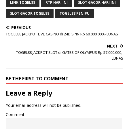
LINK TOGEL88
RTP HARI INI
SLOT GACOR HARI INI
SLOT GACOR TOGEL88
TOGEL88 PENIPU
PREVIOUS
TOGEL88 JACKPOT LIVE CASINO di 24D SPIN Rp 60.000.000,- LUNAS
NEXT
TOGEL88 JACKPOT SLOT di GATES OF OLYMPUS Rp 57.000.000,-
LUNAS
BE THE FIRST TO COMMENT
Leave a Reply
Your email address will not be published.
Comment