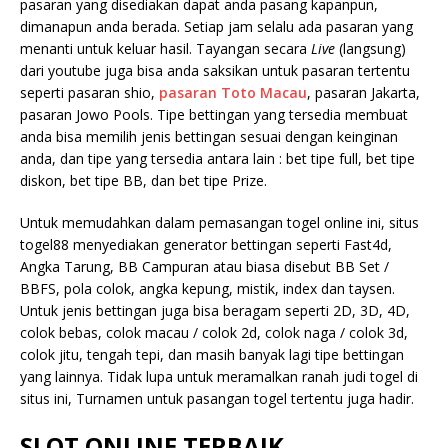
pasaran yang disediakan dapat anda pasang kapanpun,
dimanapun anda berada. Setiap jam selalu ada pasaran yang
menanti untuk keluar hasil. Tayangan secara
Live
(langsung)
dari youtube juga bisa anda saksikan untuk pasaran tertentu
seperti pasaran shio,
pasaran Toto Macau
, pasaran Jakarta,
pasaran Jowo Pools. Tipe bettingan yang tersedia membuat
anda bisa memilih jenis bettingan sesuai dengan keinginan
anda, dan tipe yang tersedia antara lain : bet tipe full, bet tipe
diskon, bet tipe BB, dan bet tipe Prize.
Untuk memudahkan dalam pemasangan togel online ini, situs
togel88 menyediakan generator bettingan seperti Fast4d,
Angka Tarung, BB Campuran atau biasa disebut BB Set /
BBFS, pola colok, angka kepung, mistik, index dan taysen.
Untuk jenis bettingan juga bisa beragam seperti 2D, 3D, 4D,
colok bebas, colok macau / colok 2d, colok naga / colok 3d,
colok jitu, tengah tepi, dan masih banyak lagi tipe bettingan
yang lainnya. Tidak lupa untuk meramalkan ranah judi togel di
situs ini, Turnamen untuk pasangan togel tertentu juga hadir.
SLOT ONLINE TERBAIK