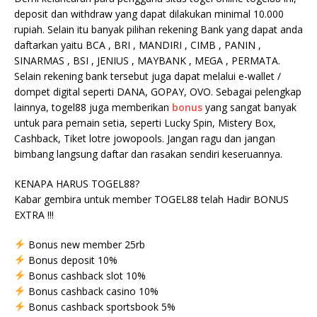
deposit dan withdraw yang dapat dilakukan minimal 10.000
rupiah. Selain itu banyak pilihan rekening Bank yang dapat anda
daftarkan yaitu BCA , BRI , MANDIRI , CIMB , PANIN ,
SINARMAS , BSI , JENIUS , MAYBANK , MEGA , PERMATA.
Selain rekening bank tersebut juga dapat melalui e-wallet /
dompet digital seperti DANA, GOPAY, OVO. Sebagai pelengkap
lainnya, togel88 juga memberikan
bonus
yang sangat banyak
untuk para pemain setia, seperti Lucky Spin, Mistery Box,
Cashback, Tiket lotre jowopools. Jangan ragu dan jangan
bimbang langsung daftar dan rasakan sendiri keseruannya.
KENAPA HARUS TOGEL88?
Kabar gembira untuk member TOGEL88 telah Hadir BONUS
EXTRA !!!
Bonus new member 25rb
Bonus deposit 10%
Bonus cashback slot 10%
Bonus cashback casino 10%
Bonus cashback sportsbook 5%