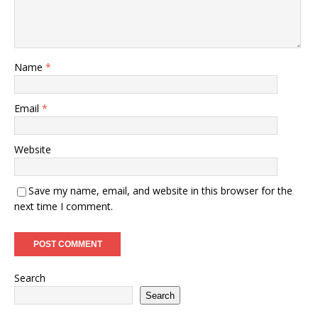
Name
*
Email
*
Website
Save my name, email, and website in this browser for the
next time I comment.
Search
Search