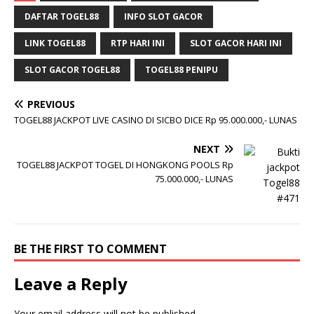
DAFTAR TOGEL88
INFO SLOT GACOR
LINK TOGEL88
RTP HARI INI
SLOT GACOR HARI INI
SLOT GACOR TOGEL88
TOGEL88 PENIPU
PREVIOUS
TOGEL88 JACKPOT LIVE CASINO DI SICBO DICE Rp 95.000.000,- LUNAS
NEXT
TOGEL88 JACKPOT TOGEL DI HONGKONG POOLS Rp
75.000.000,- LUNAS
BE THE FIRST TO COMMENT
Leave a Reply
Your email address will not be published.