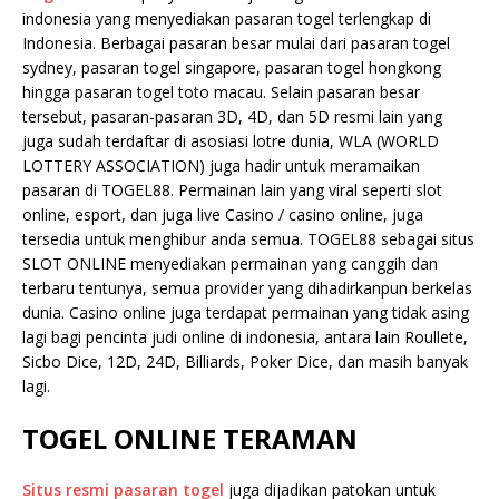
indonesia yang menyediakan pasaran togel terlengkap di
Indonesia. Berbagai pasaran besar mulai dari pasaran togel
sydney, pasaran togel singapore, pasaran togel hongkong
hingga pasaran togel toto macau. Selain pasaran besar
tersebut, pasaran-pasaran 3D, 4D, dan 5D resmi lain yang
juga sudah terdaftar di asosiasi lotre dunia, WLA (WORLD
LOTTERY ASSOCIATION) juga hadir untuk meramaikan
pasaran di TOGEL88. Permainan lain yang viral seperti slot
online, esport, dan juga live Casino / casino online, juga
tersedia untuk menghibur anda semua. TOGEL88 sebagai situs
SLOT ONLINE menyediakan permainan yang canggih dan
terbaru tentunya, semua provider yang dihadirkanpun berkelas
dunia. Casino online juga terdapat permainan yang tidak asing
lagi bagi pencinta judi online di indonesia, antara lain Roullete,
Sicbo Dice, 12D, 24D, Billiards, Poker Dice, dan masih banyak
lagi.
TOGEL ONLINE TERAMAN
Situs resmi pasaran togel
juga dijadikan patokan untuk