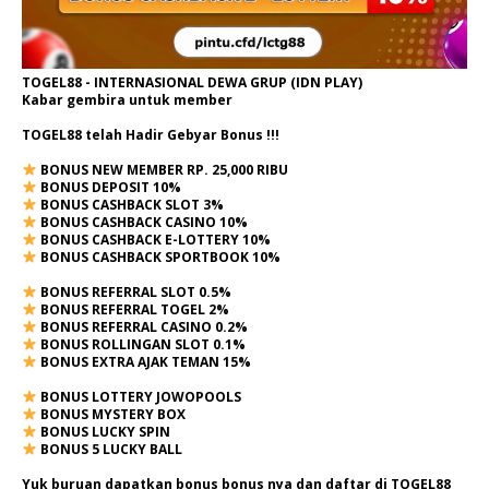
TOGEL88 - INTERNASIONAL DEWA GRUP (IDN PLAY)
Kabar gembira untuk member
TOGEL88 telah Hadir Gebyar Bonus !!!
BONUS NEW MEMBER RP. 25,000 RIBU
BONUS DEPOSIT 10%
BONUS CASHBACK SLOT 3%
BONUS CASHBACK CASINO 10%
BONUS CASHBACK E-LOTTERY 10%
BONUS CASHBACK SPORTBOOK 10%
BONUS REFERRAL SLOT 0.5%
BONUS REFERRAL TOGEL 2%
BONUS REFERRAL CASINO 0.2%
BONUS ROLLINGAN SLOT 0.1%
BONUS EXTRA AJAK TEMAN 15%
BONUS LOTTERY JOWOPOOLS
BONUS MYSTERY BOX
BONUS LUCKY SPIN
BONUS 5 LUCKY BALL
Yuk buruan dapatkan bonus bonus nya dan daftar di TOGEL88