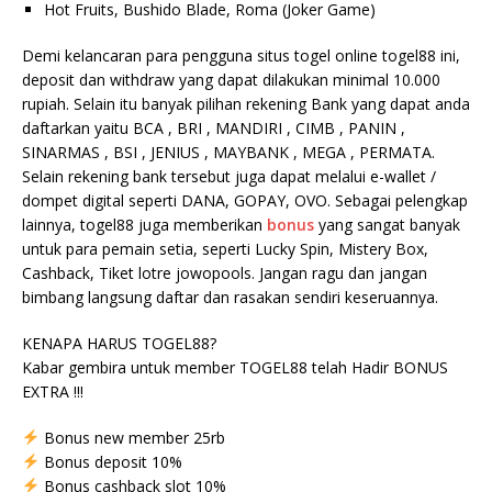
Hot Fruits, Bushido Blade, Roma (Joker Game)
Demi kelancaran para pengguna situs togel online togel88 ini,
deposit dan withdraw yang dapat dilakukan minimal 10.000
rupiah. Selain itu banyak pilihan rekening Bank yang dapat anda
daftarkan yaitu BCA , BRI , MANDIRI , CIMB , PANIN ,
SINARMAS , BSI , JENIUS , MAYBANK , MEGA , PERMATA.
Selain rekening bank tersebut juga dapat melalui e-wallet /
dompet digital seperti DANA, GOPAY, OVO. Sebagai pelengkap
lainnya, togel88 juga memberikan
bonus
yang sangat banyak
untuk para pemain setia, seperti Lucky Spin, Mistery Box,
Cashback, Tiket lotre jowopools. Jangan ragu dan jangan
bimbang langsung daftar dan rasakan sendiri keseruannya.
KENAPA HARUS TOGEL88?
Kabar gembira untuk member TOGEL88 telah Hadir BONUS
EXTRA !!!
Bonus new member 25rb
Bonus deposit 10%
Bonus cashback slot 10%