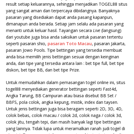
result setiap keluarannya, sehingga menjadikan TOGEL88 situs
yang sangat aman dan terpercaya dibidangnya. Banyaknya
pasaran yang disediakan dapat anda pasang kapanpun,
dimanapun anda berada. Setiap jam selalu ada pasaran yang
menanti untuk keluar hasil. Tayangan secara
Live
(langsung)
dari youtube juga bisa anda saksikan untuk pasaran tertentu
seperti pasaran shio,
pasaran Toto Macau
, pasaran Jakarta,
pasaran Jowo Pools. Tipe bettingan yang tersedia membuat
anda bisa memilih jenis bettingan sesuai dengan keinginan
anda, dan tipe yang tersedia antara lain : bet tipe full, bet tipe
diskon, bet tipe BB, dan bet tipe Prize.
Untuk memudahkan dalam pemasangan togel online ini, situs
togel88 menyediakan generator bettingan seperti Fast4d,
Angka Tarung, BB Campuran atau biasa disebut BB Set /
BBFS, pola colok, angka kepung, mistik, index dan taysen.
Untuk jenis bettingan juga bisa beragam seperti 2D, 3D, 4D,
colok bebas, colok macau / colok 2d, colok naga / colok 3d,
colok jitu, tengah tepi, dan masih banyak lagi tipe bettingan
yang lainnya. Tidak lupa untuk meramalkan ranah judi togel di