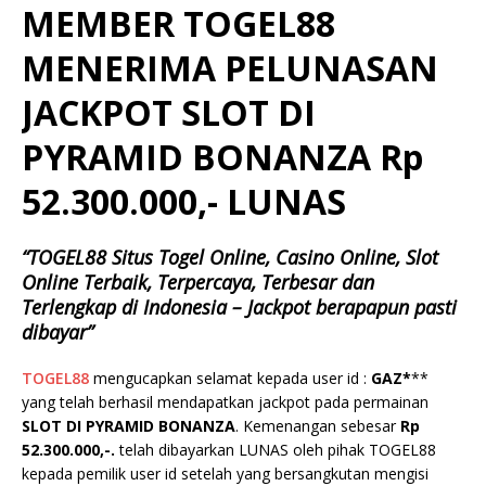
MEMBER TOGEL88
MENERIMA PELUNASAN
JACKPOT SLOT DI
PYRAMID BONANZA Rp
52.300.000,- LUNAS
“TOGEL88 Situs Togel Online, Casino Online, Slot
Online Terbaik, Terpercaya, Terbesar dan
Terlengkap di Indonesia – Jackpot berapapun pasti
dibayar”
TOGEL88
mengucapkan selamat kepada user id :
GAZ*
**
yang telah berhasil mendapatkan jackpot pada permainan
SLOT DI PYRAMID BONANZA
. Kemenangan sebesar
Rp
52.300.000
,-.
telah dibayarkan LUNAS oleh pihak TOGEL88
kepada pemilik user id setelah yang bersangkutan mengisi