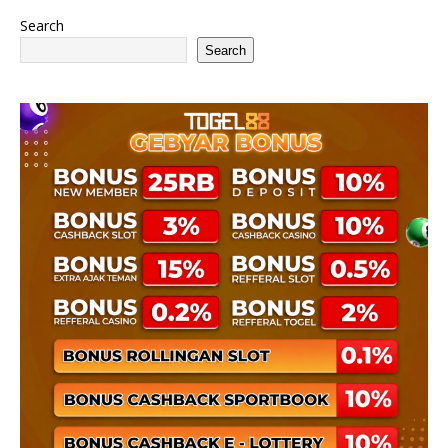
Search
Search