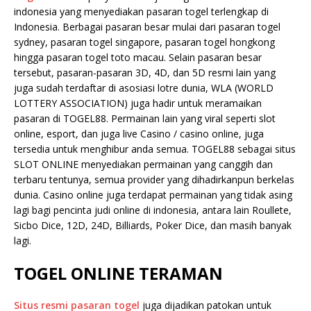
indonesia yang menyediakan pasaran togel terlengkap di
Indonesia. Berbagai pasaran besar mulai dari pasaran togel
sydney, pasaran togel singapore, pasaran togel hongkong
hingga pasaran togel toto macau. Selain pasaran besar
tersebut, pasaran-pasaran 3D, 4D, dan 5D resmi lain yang
juga sudah terdaftar di asosiasi lotre dunia, WLA (WORLD
LOTTERY ASSOCIATION) juga hadir untuk meramaikan
pasaran di TOGEL88. Permainan lain yang viral seperti slot
online, esport, dan juga live Casino / casino online, juga
tersedia untuk menghibur anda semua. TOGEL88 sebagai situs
SLOT ONLINE menyediakan permainan yang canggih dan
terbaru tentunya, semua provider yang dihadirkanpun berkelas
dunia. Casino online juga terdapat permainan yang tidak asing
lagi bagi pencinta judi online di indonesia, antara lain Roullete,
Sicbo Dice, 12D, 24D, Billiards, Poker Dice, dan masih banyak
lagi.
TOGEL ONLINE TERAMAN
Situs resmi pasaran togel
juga dijadikan patokan untuk