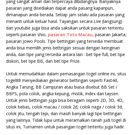
yang sangat aman dan terpercaya dibidangnya. Banyaknya
pasaran yang disediakan dapat anda pasang kapanpun,
dimanapun anda berada. Setiap jam selalu ada pasaran yang
menanti untuk keluar hasil. Tayangan secara
Live
(langsung)
dari youtube juga bisa anda saksikan untuk pasaran tertentu
seperti pasaran shio,
pasaran Toto Macau
, pasaran Jakarta,
pasaran Jowo Pools. Tipe bettingan yang tersedia membuat
anda bisa memilih jenis bettingan sesuai dengan keinginan
anda, dan tipe yang tersedia antara lain : bet tipe full, bet tipe
diskon, bet tipe BB, dan bet tipe Prize.
Untuk memudahkan dalam pemasangan togel online ini, situs
togel88 menyediakan generator bettingan seperti Fast4d,
Angka Tarung, BB Campuran atau biasa disebut BB Set /
BBFS, pola colok, angka kepung, mistik, index dan taysen.
Untuk jenis bettingan juga bisa beragam seperti 2D, 3D, 4D,
colok bebas, colok macau / colok 2d, colok naga / colok 3d,
colok jitu, tengah tepi, dan masih banyak lagi tipe bettingan
yang lainnya. Tidak lupa untuk meramalkan ranah judi togel di
situs ini, Turnamen untuk pasangan togel tertentu juga hadir.