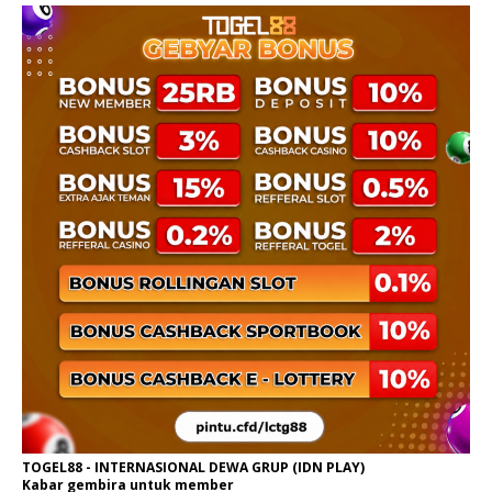
TOGEL88 - INTERNASIONAL DEWA GRUP (IDN PLAY)
Kabar gembira untuk member