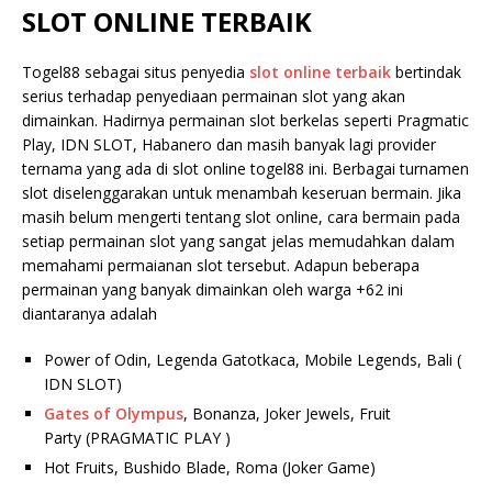
SLOT ONLINE TERBAIK
Togel88 sebagai situs penyedia
slot online terbaik
bertindak
serius terhadap penyediaan permainan slot yang akan
dimainkan. Hadirnya permainan slot berkelas seperti Pragmatic
Play, IDN SLOT, Habanero dan masih banyak lagi provider
ternama yang ada di slot online togel88 ini. Berbagai turnamen
slot diselenggarakan untuk menambah keseruan bermain. Jika
masih belum mengerti tentang slot online, cara bermain pada
setiap permainan slot yang sangat jelas memudahkan dalam
memahami permaianan slot tersebut. Adapun beberapa
permainan yang banyak dimainkan oleh warga +62 ini
diantaranya adalah
Power of Odin, Legenda Gatotkaca, Mobile Legends, Bali (
IDN SLOT)
Gates of Olympus
, Bonanza, Joker Jewels, Fruit
Party (PRAGMATIC PLAY )
Hot Fruits, Bushido Blade, Roma (Joker Game)