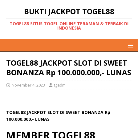
BUKTI JACKPOT TOGEL88
TOGEL88 SITUS TOGEL ONLINE TERAMAN & TERBAIK DI
INDONESIA
TOGEL88 JACKPOT SLOT DI SWEET
BONANZA Rp 100.000.000,- LUNAS
November 4, 2023
tgadm
TOGEL88 JACKPOT SLOT DI SWEET BONANZA Rp
100.000.000,- LUNAS
MEMBER TOGEL88