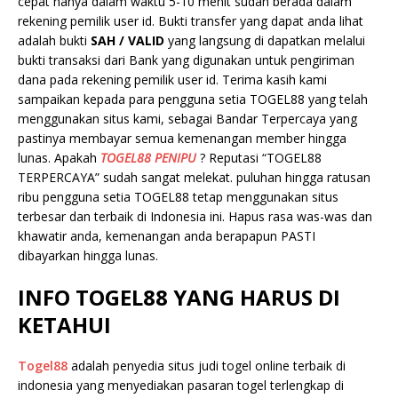
cepat hanya dalam waktu 5-10 menit sudah berada dalam
rekening pemilik user id. Bukti transfer yang dapat anda lihat
adalah bukti
SAH / VALID
yang langsung di dapatkan melalui
bukti transaksi dari Bank yang digunakan untuk pengiriman
dana pada rekening pemilik user id. Terima kasih kami
sampaikan kepada para pengguna setia TOGEL88 yang telah
menggunakan situs kami, sebagai Bandar Terpercaya yang
pastinya membayar semua kemenangan member hingga
lunas. Apakah
TOGEL88 PENIPU
? Reputasi “TOGEL88
TERPERCAYA” sudah sangat melekat. puluhan hingga ratusan
ribu pengguna setia TOGEL88 tetap menggunakan situs
terbesar dan terbaik di Indonesia ini. Hapus rasa was-was dan
khawatir anda, kemenangan anda berapapun PASTI
dibayarkan hingga lunas.
INFO TOGEL88 YANG HARUS DI
KETAHUI
Togel88
adalah penyedia situs judi togel online terbaik di
indonesia yang menyediakan pasaran togel terlengkap di