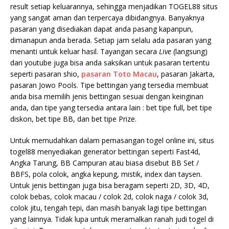
result setiap keluarannya, sehingga menjadikan TOGEL88 situs
yang sangat aman dan terpercaya dibidangnya. Banyaknya
pasaran yang disediakan dapat anda pasang kapanpun,
dimanapun anda berada. Setiap jam selalu ada pasaran yang
menanti untuk keluar hasil. Tayangan secara
Live
(langsung)
dari youtube juga bisa anda saksikan untuk pasaran tertentu
seperti pasaran shio,
pasaran Toto Macau
, pasaran Jakarta,
pasaran Jowo Pools. Tipe bettingan yang tersedia membuat
anda bisa memilih jenis bettingan sesuai dengan keinginan
anda, dan tipe yang tersedia antara lain : bet tipe full, bet tipe
diskon, bet tipe BB, dan bet tipe Prize.
Untuk memudahkan dalam pemasangan togel online ini, situs
togel88 menyediakan generator bettingan seperti Fast4d,
Angka Tarung, BB Campuran atau biasa disebut BB Set /
BBFS, pola colok, angka kepung, mistik, index dan taysen.
Untuk jenis bettingan juga bisa beragam seperti 2D, 3D, 4D,
colok bebas, colok macau / colok 2d, colok naga / colok 3d,
colok jitu, tengah tepi, dan masih banyak lagi tipe bettingan
yang lainnya. Tidak lupa untuk meramalkan ranah judi togel di