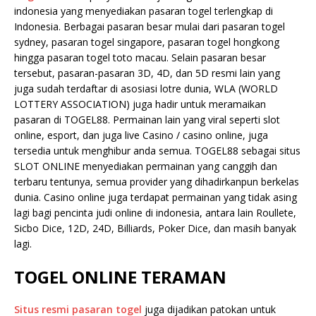
indonesia yang menyediakan pasaran togel terlengkap di
Indonesia. Berbagai pasaran besar mulai dari pasaran togel
sydney, pasaran togel singapore, pasaran togel hongkong
hingga pasaran togel toto macau. Selain pasaran besar
tersebut, pasaran-pasaran 3D, 4D, dan 5D resmi lain yang
juga sudah terdaftar di asosiasi lotre dunia, WLA (WORLD
LOTTERY ASSOCIATION) juga hadir untuk meramaikan
pasaran di TOGEL88. Permainan lain yang viral seperti slot
online, esport, dan juga live Casino / casino online, juga
tersedia untuk menghibur anda semua. TOGEL88 sebagai situs
SLOT ONLINE menyediakan permainan yang canggih dan
terbaru tentunya, semua provider yang dihadirkanpun berkelas
dunia. Casino online juga terdapat permainan yang tidak asing
lagi bagi pencinta judi online di indonesia, antara lain Roullete,
Sicbo Dice, 12D, 24D, Billiards, Poker Dice, dan masih banyak
lagi.
TOGEL ONLINE TERAMAN
Situs resmi pasaran togel
juga dijadikan patokan untuk