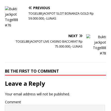
PREVIOUS
TOGEL88 JACKPOT SLOT BONANZA GOLD Rp
59.000.000,- LUNAS
NEXT
TOGEL88 JACKPOT LIVE CASINO BACCARAT Rp
75.000.000,- LUNAS
BE THE FIRST TO COMMENT
Leave a Reply
Your email address will not be published.
Comment