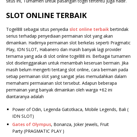
situs ini, Turnamen untuk pasangan togel tertentu juga hadir.
SLOT ONLINE TERBAIK
Togel88 sebagai situs penyedia
slot online terbaik
bertindak
serius terhadap penyediaan permainan slot yang akan
dimainkan. Hadirnya permainan slot berkelas seperti Pragmatic
Play, IDN SLOT, Habanero dan masih banyak lagi provider
ternama yang ada di slot online togel88 ini. Berbagai turnamen
slot diselenggarakan untuk menambah keseruan bermain. Jika
masih belum mengerti tentang slot online, cara bermain pada
setiap permainan slot yang sangat jelas memudahkan dalam
memahami permaianan slot tersebut. Adapun beberapa
permainan yang banyak dimainkan oleh warga +62 ini
diantaranya adalah
Power of Odin, Legenda Gatotkaca, Mobile Legends, Bali (
IDN SLOT)
Gates of Olympus
, Bonanza, Joker Jewels, Fruit
Party (PRAGMATIC PLAY )