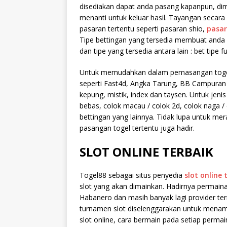
disediakan dapat anda pasang kapanpun, dim
menanti untuk keluar hasil. Tayangan secara
pasaran tertentu seperti pasaran shio,
pasa
Tipe bettingan yang tersedia membuat anda b
dan tipe yang tersedia antara lain : bet tipe fu
Untuk memudahkan dalam pemasangan togel o
seperti Fast4d, Angka Tarung, BB Campuran 
kepung, mistik, index dan taysen. Untuk jeni
bebas, colok macau / colok 2d, colok naga / c
bettingan yang lainnya. Tidak lupa untuk mer
pasangan togel tertentu juga hadir.
SLOT ONLINE TERBAIK
Togel88 sebagai situs penyedia
slot online 
slot yang akan dimainkan. Hadirnya permaina
Habanero dan masih banyak lagi provider tern
turnamen slot diselenggarakan untuk menam
slot online, cara bermain pada setiap per