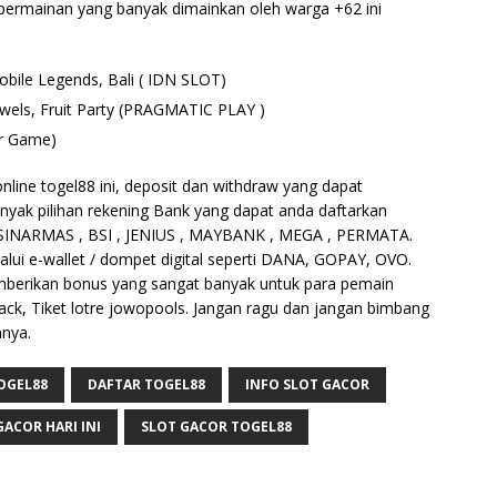
permainan yang banyak dimainkan oleh warga +62 ini
bile Legends, Bali ( IDN SLOT)
ewels, Fruit Party (PRAGMATIC PLAY )
er Game)
nline togel88 ini, deposit dan withdraw yang dapat
banyak pilihan rekening Bank yang dapat anda daftarkan
, SINARMAS , BSI , JENIUS , MAYBANK , MEGA , PERMATA.
lalui e-wallet / dompet digital seperti DANA, GOPAY, OVO.
emberikan bonus yang sangat banyak untuk para pemain
back, Tiket lotre jowopools. Jangan ragu dan jangan bimbang
nnya.
OGEL88
DAFTAR TOGEL88
INFO SLOT GACOR
GACOR HARI INI
SLOT GACOR TOGEL88