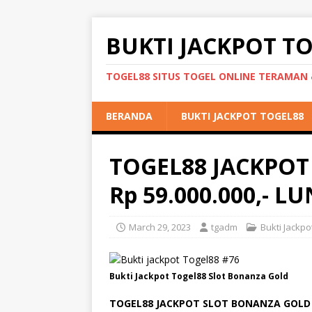
BUKTI JACKPOT T
TOGEL88 SITUS TOGEL ONLINE TERAMAN &
BERANDA
BUKTI JACKPOT TOGEL88
TOGEL88 JACKPO
Rp 59.000.000,- L
March 29, 2023
tgadm
Bukti Jackpo
Bukti Jackpot Togel88 Slot Bonanza Gold
TOGEL88 JACKPOT SLOT BONANZA GOLD R