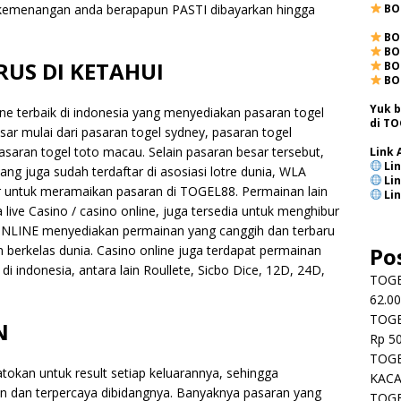
, kemenangan anda berapapun PASTI dibayarkan hingga
BO
BO
BO
RUS DI KETAHUI
BO
BO
Yuk b
line terbaik di indonesia yang menyediakan pasaran togel
di TO
sar mulai dari pasaran togel sydney, pasaran togel
saran togel toto macau. Selain pasaran besar tersebut,
Link 
Li
ng juga sudah terdaftar di asosiasi lotre dunia, WLA
Li
untuk meramaikan pasaran di TOGEL88. Permainan lain
Lin
ga live Casino / casino online, juga tersedia untuk menghibur
NLINE menyediakan permainan yang canggih dan terbaru
 berkelas dunia. Casino online juga terdapat permainan
Po
e di indonesia, antara lain Roullete, Sicbo Dice, 12D, 24D,
TOGE
62.0
TOGE
N
Rp 5
TOGE
atokan untuk result setiap keluarannya, sehingga
KACA
 dan terpercaya dibidangnya. Banyaknya pasaran yang
TOGE