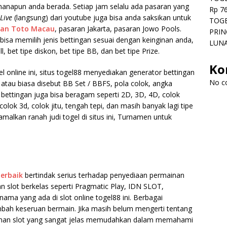
anapun anda berada. Setiap jam selalu ada pasaran yang
Rp 7
Live
(langsung) dari youtube juga bisa anda saksikan untuk
TOGE
ran Toto Macau
, pasaran Jakarta, pasaran Jowo Pools.
PRIN
isa memilih jenis bettingan sesuai dengan keinginan anda,
LUN
ll, bet tipe diskon, bet tipe BB, dan bet tipe Prize.
Ko
nline ini, situs togel88 menyediakan generator bettingan
No c
atau biasa disebut BB Set / BBFS, pola colok, angka
s bettingan juga bisa beragam seperti 2D, 3D, 4D, colok
olok 3d, colok jitu, tengah tepi, dan masih banyak lagi tipe
amalkan ranah judi togel di situs ini, Turnamen untuk
terbaik
bertindak serius terhadap penyediaan permainan
n slot berkelas seperti Pragmatic Play, IDN SLOT,
ama yang ada di slot online togel88 ini. Berbagai
bah keseruan bermain. Jika masih belum mengerti tentang
mainan slot yang sangat jelas memudahkan dalam memahami