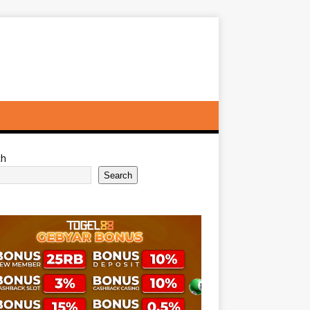
ch
Search