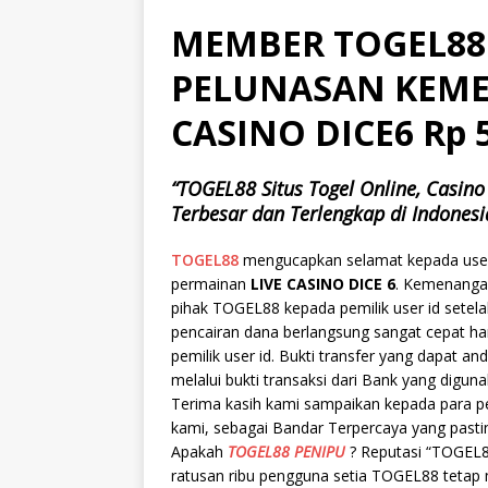
MEMBER TOGEL88
PELUNASAN KEME
CASINO DICE6 Rp 5
“TOGEL88 Situs Togel Online, Casino 
Terbesar dan Terlengkap di Indonesi
TOGEL88
mengucapkan selamat kepada user 
permainan
LIVE CASINO DICE 6
. Kemenanga
pihak TOGEL88 kepada pemilik user id setela
pencairan dana berlangsung sangat cepat h
pemilik user id. Bukti transfer yang dapat and
melalui bukti transaksi dari Bank yang digun
Terima kasih kami sampaikan kepada para 
kami, sebagai Bandar Terpercaya yang pas
Apakah
TOGEL88 PENIPU
? Reputasi “TOGEL8
ratusan ribu pengguna setia TOGEL88 tetap m