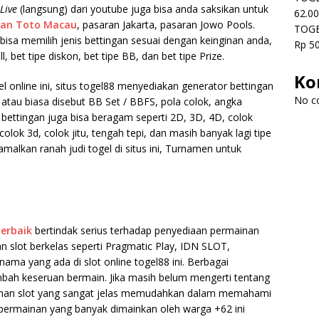
Live
(langsung) dari youtube juga bisa anda saksikan untuk
62.0
ran Toto Macau
, pasaran Jakarta, pasaran Jowo Pools.
TOGE
isa memilih jenis bettingan sesuai dengan keinginan anda,
Rp 5
ll, bet tipe diskon, bet tipe BB, dan bet tipe Prize.
Ko
nline ini, situs togel88 menyediakan generator bettingan
No c
atau biasa disebut BB Set / BBFS, pola colok, angka
s bettingan juga bisa beragam seperti 2D, 3D, 4D, colok
olok 3d, colok jitu, tengah tepi, dan masih banyak lagi tipe
amalkan ranah judi togel di situs ini, Turnamen untuk
terbaik
bertindak serius terhadap penyediaan permainan
n slot berkelas seperti Pragmatic Play, IDN SLOT,
ama yang ada di slot online togel88 ini. Berbagai
bah keseruan bermain. Jika masih belum mengerti tentang
mainan slot yang sangat jelas memudahkan dalam memahami
permainan yang banyak dimainkan oleh warga +62 ini