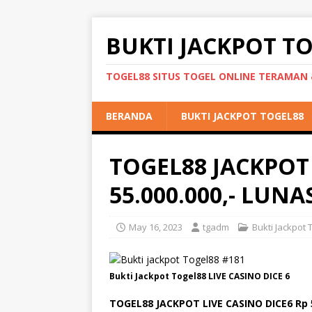
BUKTI JACKPOT T
TOGEL88 SITUS TOGEL ONLINE TERAMAN &
BERANDA
BUKTI JACKPOT TOGEL88
TOGEL88 JACKPOT 
55.000.000,- LUNA
May 16, 2023
tgadm
Bukti Jackpot 
Bukti Jackpot Togel88 LIVE CASINO DICE 6
TOGEL88 JACKPOT LIVE CASINO DICE6 Rp 