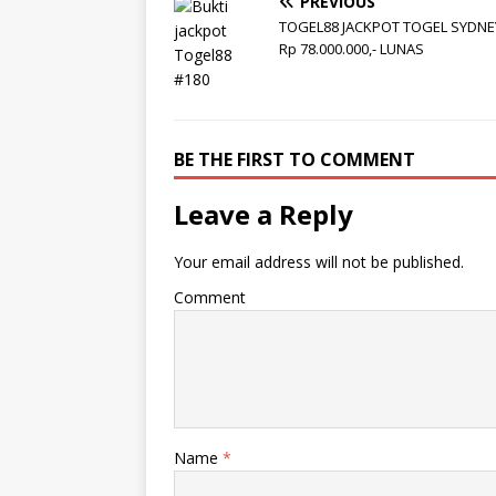
PREVIOUS
TOGEL88 JACKPOT TOGEL SYDNE
Rp 78.000.000,- LUNAS
BE THE FIRST TO COMMENT
Leave a Reply
Your email address will not be published.
Comment
Name
*