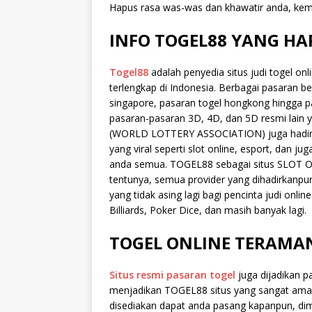
Hapus rasa was-was dan khawatir anda, kem
INFO TOGEL88 YANG HA
Togel88
adalah penyedia situs judi togel on
terlengkap di Indonesia. Berbagai pasaran be
singapore, pasaran togel hongkong hingga pa
pasaran-pasaran 3D, 4D, dan 5D resmi lain ya
(WORLD LOTTERY ASSOCIATION) juga hadir 
yang viral seperti slot online, esport, dan ju
anda semua. TOGEL88 sebagai situs SLOT O
tentunya, semua provider yang dihadirkanpun
yang tidak asing lagi bagi pencinta judi onlin
Billiards, Poker Dice, dan masih banyak lagi.
TOGEL ONLINE TERAMA
Situs resmi pasaran togel
juga dijadikan p
menjadikan TOGEL88 situs yang sangat aman
disediakan dapat anda pasang kapanpun, dim