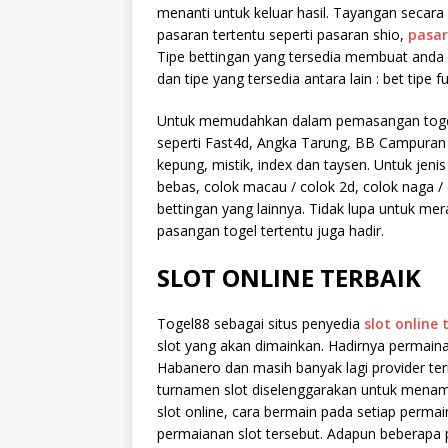
menanti untuk keluar hasil. Tayangan secara
pasaran tertentu seperti pasaran shio,
pasa
Tipe bettingan yang tersedia membuat anda b
dan tipe yang tersedia antara lain : bet tipe fu
Untuk memudahkan dalam pemasangan togel o
seperti Fast4d, Angka Tarung, BB Campuran 
kepung, mistik, index dan taysen. Untuk jeni
bebas, colok macau / colok 2d, colok naga / c
bettingan yang lainnya. Tidak lupa untuk mer
pasangan togel tertentu juga hadir.
SLOT ONLINE TERBAIK
Togel88 sebagai situs penyedia
slot online 
slot yang akan dimainkan. Hadirnya permaina
Habanero dan masih banyak lagi provider tern
turnamen slot diselenggarakan untuk menam
slot online, cara bermain pada setiap per
permaianan slot tersebut. Adapun beberapa 