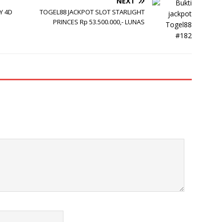
NEXT
Y 4D
TOGEL88 JACKPOT SLOT STARLIGHT
PRINCES Rp 53.500.000,- LUNAS