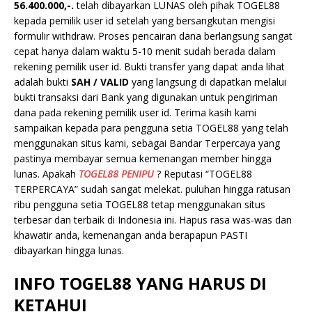
56.400.000
,-.
telah dibayarkan LUNAS oleh pihak TOGEL88
kepada pemilik user id setelah yang bersangkutan mengisi
formulir withdraw. Proses pencairan dana berlangsung sangat
cepat hanya dalam waktu 5-10 menit sudah berada dalam
rekening pemilik user id. Bukti transfer yang dapat anda lihat
adalah bukti
SAH / VALID
yang langsung di dapatkan melalui
bukti transaksi dari Bank yang digunakan untuk pengiriman
dana pada rekening pemilik user id. Terima kasih kami
sampaikan kepada para pengguna setia TOGEL88 yang telah
menggunakan situs kami, sebagai Bandar Terpercaya yang
pastinya membayar semua kemenangan member hingga
lunas. Apakah
TOGEL88 PENIPU
? Reputasi “TOGEL88
TERPERCAYA” sudah sangat melekat. puluhan hingga ratusan
ribu pengguna setia TOGEL88 tetap menggunakan situs
terbesar dan terbaik di Indonesia ini. Hapus rasa was-was dan
khawatir anda, kemenangan anda berapapun PASTI
dibayarkan hingga lunas.
INFO TOGEL88 YANG HARUS DI
KETAHUI