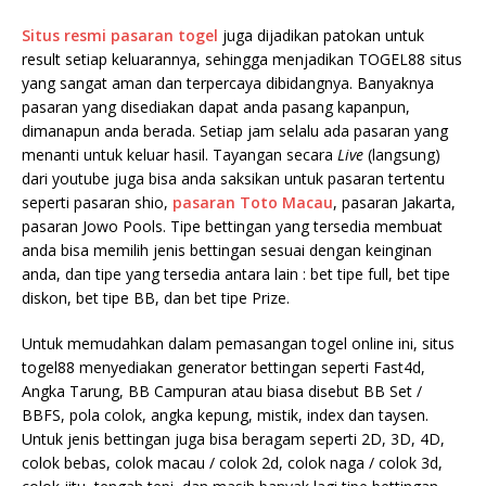
Situs resmi pasaran togel
juga dijadikan patokan untuk
result setiap keluarannya, sehingga menjadikan TOGEL88 situs
yang sangat aman dan terpercaya dibidangnya. Banyaknya
pasaran yang disediakan dapat anda pasang kapanpun,
dimanapun anda berada. Setiap jam selalu ada pasaran yang
menanti untuk keluar hasil. Tayangan secara
Live
(langsung)
dari youtube juga bisa anda saksikan untuk pasaran tertentu
seperti pasaran shio,
pasaran Toto Macau
, pasaran Jakarta,
pasaran Jowo Pools. Tipe bettingan yang tersedia membuat
anda bisa memilih jenis bettingan sesuai dengan keinginan
anda, dan tipe yang tersedia antara lain : bet tipe full, bet tipe
diskon, bet tipe BB, dan bet tipe Prize.
Untuk memudahkan dalam pemasangan togel online ini, situs
togel88 menyediakan generator bettingan seperti Fast4d,
Angka Tarung, BB Campuran atau biasa disebut BB Set /
BBFS, pola colok, angka kepung, mistik, index dan taysen.
Untuk jenis bettingan juga bisa beragam seperti 2D, 3D, 4D,
colok bebas, colok macau / colok 2d, colok naga / colok 3d,