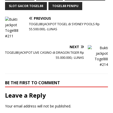
SLOT GACOR TOGEL88
TOGEL88 PENIPU
PREVIOUS
TOGEL88 JACKPOT TOGEL di SYDNEY POOLS Rp
55.500.000,- LUNAS
NEXT
TOGEL88 JACKPOT LIVE CASINO di DRAGON TIGER Rp
55.000.000,- LUNAS
BE THE FIRST TO COMMENT
Leave a Reply
Your email address will not be published.