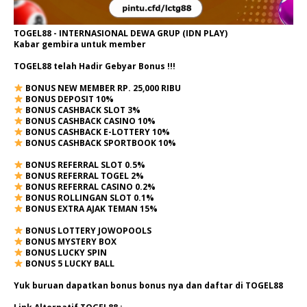
TOGEL88 - INTERNASIONAL DEWA GRUP (IDN PLAY)
Kabar gembira untuk member
TOGEL88 telah Hadir Gebyar Bonus !!!
BONUS NEW MEMBER RP. 25,000 RIBU
BONUS DEPOSIT 10%
BONUS CASHBACK SLOT 3%
BONUS CASHBACK CASINO 10%
BONUS CASHBACK E-LOTTERY 10%
BONUS CASHBACK SPORTBOOK 10%
BONUS REFERRAL SLOT 0.5%
BONUS REFERRAL TOGEL 2%
BONUS REFERRAL CASINO 0.2%
BONUS ROLLINGAN SLOT 0.1%
BONUS EXTRA AJAK TEMAN 15%
BONUS LOTTERY JOWOPOOLS
BONUS MYSTERY BOX
BONUS LUCKY SPIN
BONUS 5 LUCKY BALL
Yuk buruan dapatkan bonus bonus nya dan daftar di TOGEL88