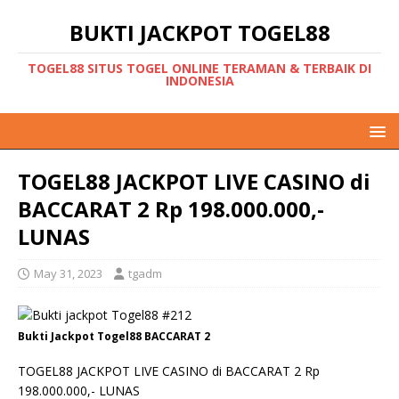
BUKTI JACKPOT TOGEL88
TOGEL88 SITUS TOGEL ONLINE TERAMAN & TERBAIK DI
INDONESIA
TOGEL88 JACKPOT LIVE CASINO di
BACCARAT 2 Rp 198.000.000,-
LUNAS
May 31, 2023
tgadm
Bukti Jackpot Togel88 BACCARAT 2
TOGEL88 JACKPOT LIVE CASINO di BACCARAT 2 Rp
198.000.000,- LUNAS