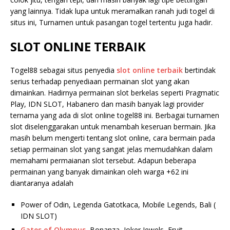
yang lainnya. Tidak lupa untuk meramalkan ranah judi togel di
situs ini, Turnamen untuk pasangan togel tertentu juga hadir.
SLOT ONLINE TERBAIK
Togel88 sebagai situs penyedia
slot online terbaik
bertindak
serius terhadap penyediaan permainan slot yang akan
dimainkan. Hadirnya permainan slot berkelas seperti Pragmatic
Play, IDN SLOT, Habanero dan masih banyak lagi provider
ternama yang ada di slot online togel88 ini. Berbagai turnamen
slot diselenggarakan untuk menambah keseruan bermain. Jika
masih belum mengerti tentang slot online, cara bermain pada
setiap permainan slot yang sangat jelas memudahkan dalam
memahami permaianan slot tersebut. Adapun beberapa
permainan yang banyak dimainkan oleh warga +62 ini
diantaranya adalah
Power of Odin, Legenda Gatotkaca, Mobile Legends, Bali (
IDN SLOT)
Gates of Olympus
, Bonanza, Joker Jewels, Fruit