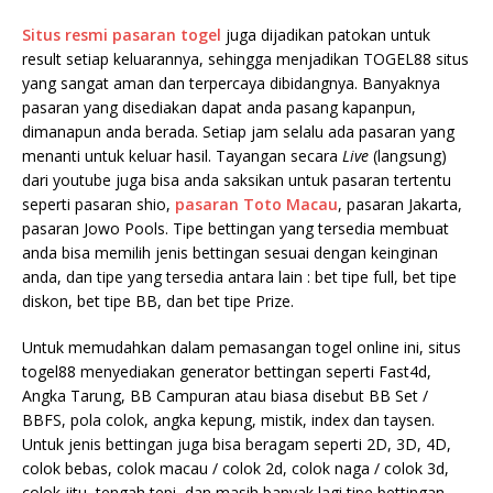
Situs resmi pasaran togel
juga dijadikan patokan untuk
result setiap keluarannya, sehingga menjadikan TOGEL88 situs
yang sangat aman dan terpercaya dibidangnya. Banyaknya
pasaran yang disediakan dapat anda pasang kapanpun,
dimanapun anda berada. Setiap jam selalu ada pasaran yang
menanti untuk keluar hasil. Tayangan secara
Live
(langsung)
dari youtube juga bisa anda saksikan untuk pasaran tertentu
seperti pasaran shio,
pasaran Toto Macau
, pasaran Jakarta,
pasaran Jowo Pools. Tipe bettingan yang tersedia membuat
anda bisa memilih jenis bettingan sesuai dengan keinginan
anda, dan tipe yang tersedia antara lain : bet tipe full, bet tipe
diskon, bet tipe BB, dan bet tipe Prize.
Untuk memudahkan dalam pemasangan togel online ini, situs
togel88 menyediakan generator bettingan seperti Fast4d,
Angka Tarung, BB Campuran atau biasa disebut BB Set /
BBFS, pola colok, angka kepung, mistik, index dan taysen.
Untuk jenis bettingan juga bisa beragam seperti 2D, 3D, 4D,
colok bebas, colok macau / colok 2d, colok naga / colok 3d,
colok jitu, tengah tepi, dan masih banyak lagi tipe bettingan