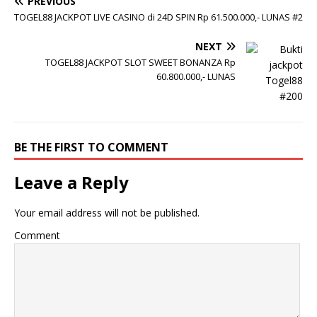
PREVIOUS
TOGEL88 JACKPOT LIVE CASINO di 24D SPIN Rp 61.500.000,- LUNAS #2
NEXT
TOGEL88 JACKPOT SLOT SWEET BONANZA Rp
60.800.000,- LUNAS
BE THE FIRST TO COMMENT
Leave a Reply
Your email address will not be published.
Comment