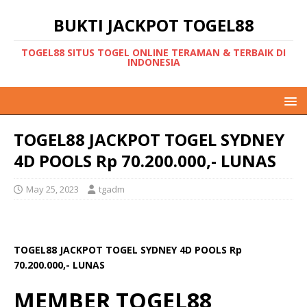
BUKTI JACKPOT TOGEL88
TOGEL88 SITUS TOGEL ONLINE TERAMAN & TERBAIK DI
INDONESIA
TOGEL88 JACKPOT TOGEL SYDNEY
4D POOLS Rp 70.200.000,- LUNAS
May 25, 2023
tgadm
TOGEL88 JACKPOT TOGEL SYDNEY 4D POOLS
Rp
70.200.000,- LUNAS
MEMBER TOGEL88