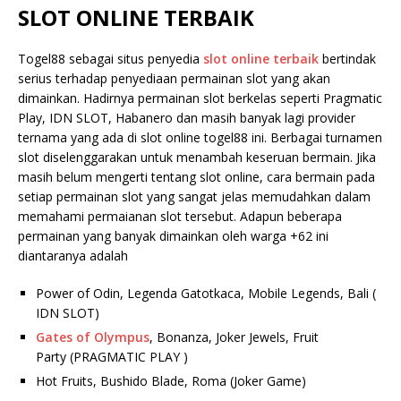
SLOT ONLINE TERBAIK
Togel88 sebagai situs penyedia
slot online terbaik
bertindak
serius terhadap penyediaan permainan slot yang akan
dimainkan. Hadirnya permainan slot berkelas seperti Pragmatic
Play, IDN SLOT, Habanero dan masih banyak lagi provider
ternama yang ada di slot online togel88 ini. Berbagai turnamen
slot diselenggarakan untuk menambah keseruan bermain. Jika
masih belum mengerti tentang slot online, cara bermain pada
setiap permainan slot yang sangat jelas memudahkan dalam
memahami permaianan slot tersebut. Adapun beberapa
permainan yang banyak dimainkan oleh warga +62 ini
diantaranya adalah
Power of Odin, Legenda Gatotkaca, Mobile Legends, Bali (
IDN SLOT)
Gates of Olympus
, Bonanza, Joker Jewels, Fruit
Party (PRAGMATIC PLAY )
Hot Fruits, Bushido Blade, Roma (Joker Game)