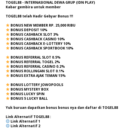
TOGEL88 - INTERNASIONAL DEWA GRUP (IDN PLAY)
Kabar gembira untuk member
TOGEL88 telah Hadir Gebyar Bonus !!!
BONUS NEW MEMBER RP. 25,000 RIBU
BONUS DEPOSIT 10%
BONUS CASHBACK SLOT 3%
BONUS CASHBACK CASINO 10%
BONUS CASHBACK E-LOTTERY 10%
BONUS CASHBACK SPORTBOOK 10%
BONUS REFERRAL SLOT 0.5%
BONUS REFERRAL TOGEL 2%
BONUS REFERRAL CASINO 0.2%
BONUS ROLLINGAN SLOT 0.1%
BONUS EXTRA AJAK TEMAN 15%
BONUS LOTTERY JOWOPOOLS
BONUS MYSTERY BOX
BONUS LUCKY SPIN
BONUS 5 LUCKY BALL
Yuk buruan dapatkan bonus bonus nya dan daftar di TOGEL88
Link Alternatif TOGEL88 :
Link Alternatif
1
Link Alternatif
2