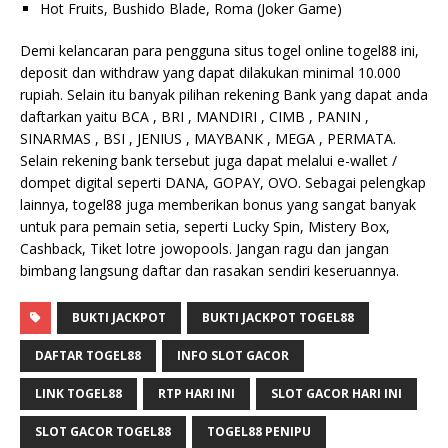
Hot Fruits, Bushido Blade, Roma (Joker Game)
Demi kelancaran para pengguna situs togel online togel88 ini,
deposit dan withdraw yang dapat dilakukan minimal 10.000
rupiah. Selain itu banyak pilihan rekening Bank yang dapat anda
daftarkan yaitu BCA , BRI , MANDIRI , CIMB , PANIN ,
SINARMAS , BSI , JENIUS , MAYBANK , MEGA , PERMATA.
Selain rekening bank tersebut juga dapat melalui e-wallet /
dompet digital seperti DANA, GOPAY, OVO. Sebagai pelengkap
lainnya, togel88 juga memberikan bonus yang sangat banyak
untuk para pemain setia, seperti Lucky Spin, Mistery Box,
Cashback, Tiket lotre jowopools. Jangan ragu dan jangan
bimbang langsung daftar dan rasakan sendiri keseruannya.
BUKTI JACKPOT
BUKTI JACKPOT TOGEL88
DAFTAR TOGEL88
INFO SLOT GACOR
LINK TOGEL88
RTP HARI INI
SLOT GACOR HARI INI
SLOT GACOR TOGEL88
TOGEL88 PENIPU