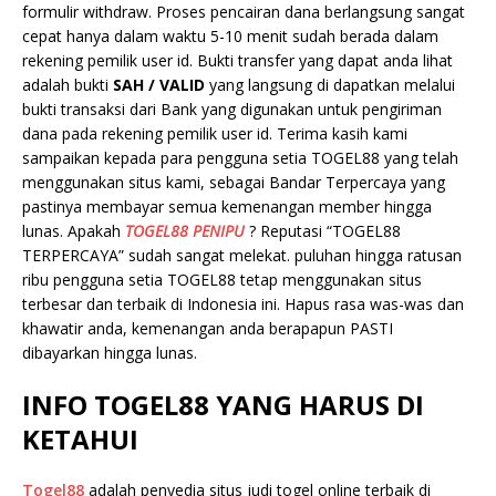
formulir withdraw. Proses pencairan dana berlangsung sangat
cepat hanya dalam waktu 5-10 menit sudah berada dalam
rekening pemilik user id. Bukti transfer yang dapat anda lihat
adalah bukti
SAH / VALID
yang langsung di dapatkan melalui
bukti transaksi dari Bank yang digunakan untuk pengiriman
dana pada rekening pemilik user id. Terima kasih kami
sampaikan kepada para pengguna setia TOGEL88 yang telah
menggunakan situs kami, sebagai Bandar Terpercaya yang
pastinya membayar semua kemenangan member hingga
lunas. Apakah
TOGEL88 PENIPU
? Reputasi “TOGEL88
TERPERCAYA” sudah sangat melekat. puluhan hingga ratusan
ribu pengguna setia TOGEL88 tetap menggunakan situs
terbesar dan terbaik di Indonesia ini. Hapus rasa was-was dan
khawatir anda, kemenangan anda berapapun PASTI
dibayarkan hingga lunas.
INFO TOGEL88 YANG HARUS DI
KETAHUI
Togel88
adalah penyedia situs judi togel online terbaik di