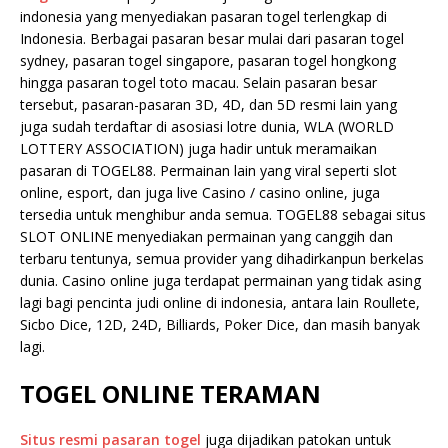
indonesia yang menyediakan pasaran togel terlengkap di
Indonesia. Berbagai pasaran besar mulai dari pasaran togel
sydney, pasaran togel singapore, pasaran togel hongkong
hingga pasaran togel toto macau. Selain pasaran besar
tersebut, pasaran-pasaran 3D, 4D, dan 5D resmi lain yang
juga sudah terdaftar di asosiasi lotre dunia, WLA (WORLD
LOTTERY ASSOCIATION) juga hadir untuk meramaikan
pasaran di TOGEL88. Permainan lain yang viral seperti slot
online, esport, dan juga live Casino / casino online, juga
tersedia untuk menghibur anda semua. TOGEL88 sebagai situs
SLOT ONLINE menyediakan permainan yang canggih dan
terbaru tentunya, semua provider yang dihadirkanpun berkelas
dunia. Casino online juga terdapat permainan yang tidak asing
lagi bagi pencinta judi online di indonesia, antara lain Roullete,
Sicbo Dice, 12D, 24D, Billiards, Poker Dice, dan masih banyak
lagi.
TOGEL ONLINE TERAMAN
Situs resmi pasaran togel
juga dijadikan patokan untuk