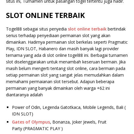
situs ini, Turnamen untuk pasangan togel tertentu juga hadir.
SLOT ONLINE TERBAIK
Togel88 sebagai situs penyedia
slot online terbaik
bertindak
serius terhadap penyediaan permainan slot yang akan
dimainkan. Hadirnya permainan slot berkelas seperti Pragmatic
Play, IDN SLOT, Habanero dan masih banyak lagi provider
ternama yang ada di slot online togel88 ini. Berbagai turnamen
slot diselenggarakan untuk menambah keseruan bermain. Jika
masih belum mengerti tentang slot online, cara bermain pada
setiap permainan slot yang sangat jelas memudahkan dalam
memahami permaianan slot tersebut. Adapun beberapa
permainan yang banyak dimainkan oleh warga +62 ini
diantaranya adalah
Power of Odin, Legenda Gatotkaca, Mobile Legends, Bali (
IDN SLOT)
Gates of Olympus
, Bonanza, Joker Jewels, Fruit
Party (PRAGMATIC PLAY )