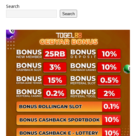
Search
Search