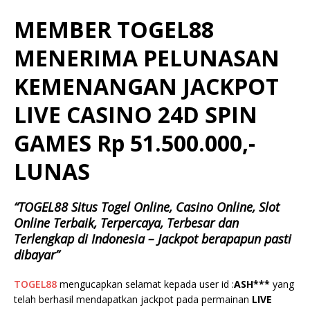
MEMBER TOGEL88
MENERIMA PELUNASAN
KEMENANGAN JACKPOT
LIVE CASINO 24D SPIN
GAMES Rp 51.500.000,-
LUNAS
“TOGEL88 Situs Togel Online, Casino Online, Slot
Online Terbaik, Terpercaya, Terbesar dan
Terlengkap di Indonesia – Jackpot berapapun pasti
dibayar”
TOGEL88
mengucapkan selamat kepada user id :
ASH***
yang
telah berhasil mendapatkan jackpot pada permainan
LIVE