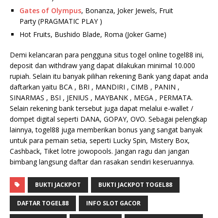
Gates of Olympus
, Bonanza, Joker Jewels, Fruit
Party (PRAGMATIC PLAY )
Hot Fruits, Bushido Blade, Roma (Joker Game)
Demi kelancaran para pengguna situs togel online togel88 ini,
deposit dan withdraw yang dapat dilakukan minimal 10.000
rupiah. Selain itu banyak pilihan rekening Bank yang dapat anda
daftarkan yaitu BCA , BRI , MANDIRI , CIMB , PANIN ,
SINARMAS , BSI , JENIUS , MAYBANK , MEGA , PERMATA.
Selain rekening bank tersebut juga dapat melalui e-wallet /
dompet digital seperti DANA, GOPAY, OVO. Sebagai pelengkap
lainnya, togel88 juga memberikan bonus yang sangat banyak
untuk para pemain setia, seperti Lucky Spin, Mistery Box,
Cashback, Tiket lotre jowopools. Jangan ragu dan jangan
bimbang langsung daftar dan rasakan sendiri keseruannya.
BUKTI JACKPOT
BUKTI JACKPOT TOGEL88
DAFTAR TOGEL88
INFO SLOT GACOR