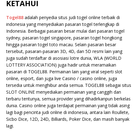
KETAHUI
Togel88
adalah penyedia situs judi togel online terbaik di
indonesia yang menyediakan pasaran togel terlengkap di
Indonesia. Berbagai pasaran besar mulai dari pasaran togel
sydney, pasaran togel singapore, pasaran togel hongkong
hingga pasaran togel toto macau. Selain pasaran besar
tersebut, pasaran-pasaran 3D, 4D, dan 5D resmi lain yang
juga sudah terdaftar di asosiasi lotre dunia, WLA (WORLD
LOTTERY ASSOCIATION) juga hadir untuk meramaikan
pasaran di TOGEL88. Permainan lain yang viral seperti slot
online, esport, dan juga live Casino / casino online, juga
tersedia untuk menghibur anda semua. TOGEL88 sebagai situs
SLOT ONLINE menyediakan permainan yang canggih dan
terbaru tentunya, semua provider yang dihadirkanpun berkelas
dunia. Casino online juga terdapat permainan yang tidak asing
lagi bagi pencinta judi online di indonesia, antara lain Roullete,
Sicbo Dice, 12D, 24D, Billiards, Poker Dice, dan masih banyak
lagi.