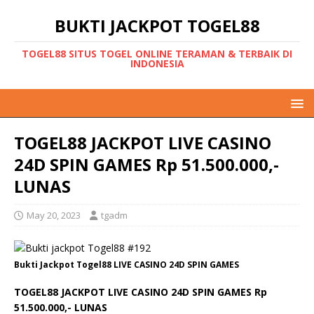
BUKTI JACKPOT TOGEL88
TOGEL88 SITUS TOGEL ONLINE TERAMAN & TERBAIK DI
INDONESIA
TOGEL88 JACKPOT LIVE CASINO
24D SPIN GAMES Rp 51.500.000,-
LUNAS
May 20, 2023
tgadm
Bukti Jackpot Togel88 LIVE CASINO 24D SPIN GAMES
TOGEL88 JACKPOT LIVE CASINO 24D SPIN GAMES Rp
51.500.000,- LUNAS