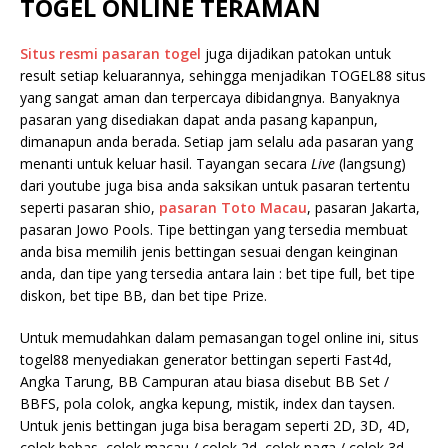
TOGEL ONLINE TERAMAN
Situs resmi pasaran togel
juga dijadikan patokan untuk
result setiap keluarannya, sehingga menjadikan TOGEL88 situs
yang sangat aman dan terpercaya dibidangnya. Banyaknya
pasaran yang disediakan dapat anda pasang kapanpun,
dimanapun anda berada. Setiap jam selalu ada pasaran yang
menanti untuk keluar hasil. Tayangan secara
Live
(langsung)
dari youtube juga bisa anda saksikan untuk pasaran tertentu
seperti pasaran shio,
pasaran Toto Macau
, pasaran Jakarta,
pasaran Jowo Pools. Tipe bettingan yang tersedia membuat
anda bisa memilih jenis bettingan sesuai dengan keinginan
anda, dan tipe yang tersedia antara lain : bet tipe full, bet tipe
diskon, bet tipe BB, dan bet tipe Prize.
Untuk memudahkan dalam pemasangan togel online ini, situs
togel88 menyediakan generator bettingan seperti Fast4d,
Angka Tarung, BB Campuran atau biasa disebut BB Set /
BBFS, pola colok, angka kepung, mistik, index dan taysen.
Untuk jenis bettingan juga bisa beragam seperti 2D, 3D, 4D,
colok bebas, colok macau / colok 2d, colok naga / colok 3d,