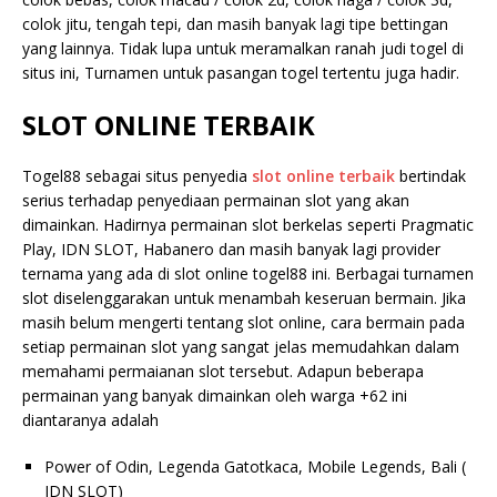
colok jitu, tengah tepi, dan masih banyak lagi tipe bettingan
yang lainnya. Tidak lupa untuk meramalkan ranah judi togel di
situs ini, Turnamen untuk pasangan togel tertentu juga hadir.
SLOT ONLINE TERBAIK
Togel88 sebagai situs penyedia
slot online terbaik
bertindak
serius terhadap penyediaan permainan slot yang akan
dimainkan. Hadirnya permainan slot berkelas seperti Pragmatic
Play, IDN SLOT, Habanero dan masih banyak lagi provider
ternama yang ada di slot online togel88 ini. Berbagai turnamen
slot diselenggarakan untuk menambah keseruan bermain. Jika
masih belum mengerti tentang slot online, cara bermain pada
setiap permainan slot yang sangat jelas memudahkan dalam
memahami permaianan slot tersebut. Adapun beberapa
permainan yang banyak dimainkan oleh warga +62 ini
diantaranya adalah
Power of Odin, Legenda Gatotkaca, Mobile Legends, Bali (
IDN SLOT)