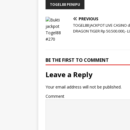
TOGEL88 PENIPU
PREVIOUS
TOGEL88 JACKPOT LIVE CASINO d
DRAGON TIGER Rp 50.500.000,- 
BE THE FIRST TO COMMENT
Leave a Reply
Your email address will not be published.
Comment