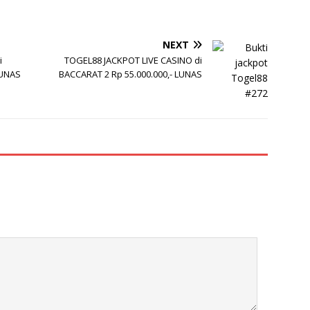
NEXT
i
TOGEL88 JACKPOT LIVE CASINO di
LUNAS
BACCARAT 2 Rp 55.000.000,- LUNAS