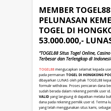
MEMBER TOGEL88
PELUNASAN KEM
TOGEL DI HONGK
53.000.000,- LUNA
“TOGEL88 Situs Togel Online, Casino 
Terbesar dan Terlengkap di Indonesi
TOGEL88
mengucapkan selamat kepada user 
pada permainan
TOGEL DI HONGKONG PO
dibayarkan LUNAS oleh pihak TOGEL88 kepada
formulir withdraw. Proses pencairan dana b
sudah berada dalam rekening pemilik user id.
VALID
yang langsung di dapatkan melalui buk
dana pada rekening pemilik user id. Terima
yang telah menggunakan situs kami, sebag