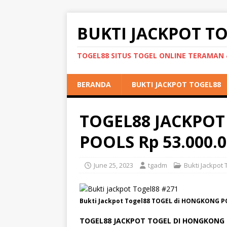
BUKTI JACKPOT T
TOGEL88 SITUS TOGEL ONLINE TERAMAN &
BERANDA
BUKTI JACKPOT TOGEL88
TOGEL88 JACKPO
POOLS Rp 53.000.
June 25, 2023
tgadm
Bukti Jackpot 
Bukti Jackpot Togel88 TOGEL di HONGKONG 
TOGEL88 JACKPOT TOGEL DI HONGKONG P