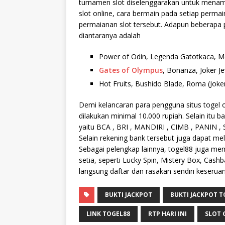
turnamen slot diselenggarakan untuk menam
slot online, cara bermain pada setiap per
permaianan slot tersebut. Adapun beberapa 
diantaranya adalah
Power of Odin, Legenda Gatotkaca, Mo
Gates of Olympus
, Bonanza, Joker J
Hot Fruits, Bushido Blade, Roma (Jok
Demi kelancaran para pengguna situs togel o
dilakukan minimal 10.000 rupiah. Selain itu 
yaitu BCA , BRI , MANDIRI , CIMB , PANIN 
Selain rekening bank tersebut juga dapat me
Sebagai pelengkap lainnya, togel88 juga m
setia, seperti Lucky Spin, Mistery Box, Cash
langsung daftar dan rasakan sendiri keserua
BUKTI JACKPOT
BUKTI JACKPOT T
LINK TOGEL88
RTP HARI INI
SLOT 