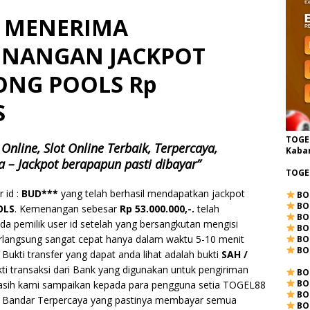
 MENERIMA
ENANGAN JACKPOT
ONG POOLS Rp
S
TOGE
Online, Slot Online Terbaik, Terpercaya,
Kaba
a – Jackpot berapapun pasti dibayar”
TOGEL
id :
BUD***
yang telah berhasil mendapatkan jackpot
BO
BO
OLS
. Kemenangan sebesar
Rp
53.000.000
,-.
telah
BO
 pemilik user id setelah yang bersangkutan mengisi
BO
erlangsung sangat cepat hanya dalam waktu 5-10 menit
BO
BO
 Bukti transfer yang dapat anda lihat adalah bukti
SAH /
ti transaksi dari Bank yang digunakan untuk pengiriman
BO
BO
 kasih kami sampaikan kepada para pengguna setia TOGEL88
BO
ai Bandar Terpercaya yang pastinya membayar semua
BO