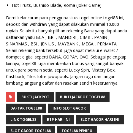
Hot Fruits, Bushido Blade, Roma (Joker Game)
Demi kelancaran para pengguna situs togel online togel88 ini,
deposit dan withdraw yang dapat dilakukan minimal 10.000
rupiah. Selain itu banyak pilihan rekening Bank yang dapat anda
daftarkan yaitu BCA , BRI , MANDIRI , CIMB , PANIN ,
SINARMAS , BSI , JENIUS , MAYBANK , MEGA , PERMATA.
Selain rekening bank tersebut juga dapat melalui e-wallet /
dompet digital seperti DANA, GOPAY, OVO. Sebagai pelengkap
lainnya, togel88 juga memberikan bonus yang sangat banyak
untuk para pemain setia, seperti Lucky Spin, Mistery Box,
Cashback, Tiket lotre jowopools. Jangan ragu dan jangan
bimbang langsung daftar dan rasakan sendiri keseruannya.
BUKTI JACKPOT
BUKTI JACKPOT TOGEL88
DAFTAR TOGEL88
INFO SLOT GACOR
LINK TOGEL88
RTP HARI INI
SLOT GACOR HARI INI
SLOT GACOR TOGEL88
TOGEL88 PENIPU