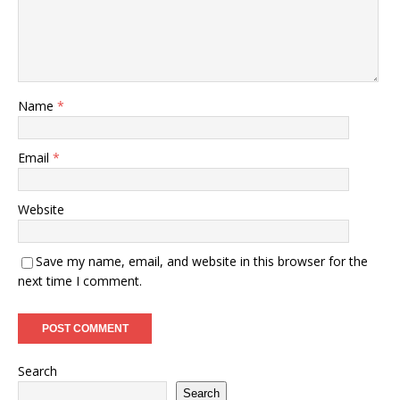
Name
*
Email
*
Website
Save my name, email, and website in this browser for the
next time I comment.
Search
Search