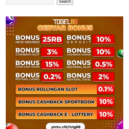
Search