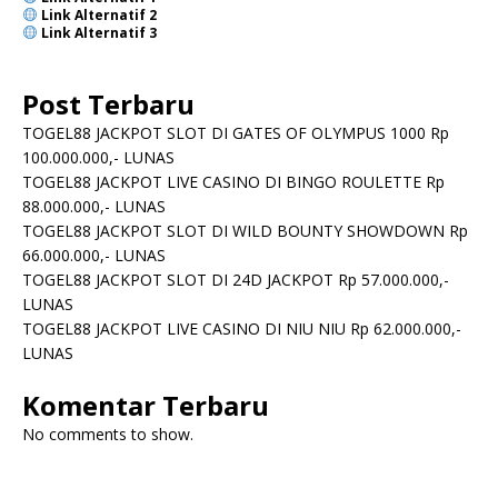
Link Alternatif
2
Link Alternatif 3
Post Terbaru
TOGEL88 JACKPOT SLOT DI GATES OF OLYMPUS 1000 Rp
100.000.000,- LUNAS
TOGEL88 JACKPOT LIVE CASINO DI BINGO ROULETTE Rp
88.000.000,- LUNAS
TOGEL88 JACKPOT SLOT DI WILD BOUNTY SHOWDOWN Rp
66.000.000,- LUNAS
TOGEL88 JACKPOT SLOT DI 24D JACKPOT Rp 57.000.000,-
LUNAS
TOGEL88 JACKPOT LIVE CASINO DI NIU NIU Rp 62.000.000,-
LUNAS
Komentar Terbaru
No comments to show.