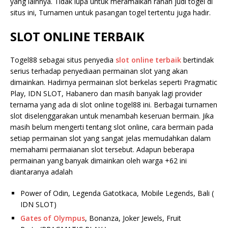
yang lainnya. Tidak lupa untuk meramalkan ranah judi togel di
situs ini, Turnamen untuk pasangan togel tertentu juga hadir.
SLOT ONLINE TERBAIK
Togel88 sebagai situs penyedia
slot online terbaik
bertindak
serius terhadap penyediaan permainan slot yang akan
dimainkan. Hadirnya permainan slot berkelas seperti Pragmatic
Play, IDN SLOT, Habanero dan masih banyak lagi provider
ternama yang ada di slot online togel88 ini. Berbagai turnamen
slot diselenggarakan untuk menambah keseruan bermain. Jika
masih belum mengerti tentang slot online, cara bermain pada
setiap permainan slot yang sangat jelas memudahkan dalam
memahami permaianan slot tersebut. Adapun beberapa
permainan yang banyak dimainkan oleh warga +62 ini
diantaranya adalah
Power of Odin, Legenda Gatotkaca, Mobile Legends, Bali (
IDN SLOT)
Gates of Olympus
, Bonanza, Joker Jewels, Fruit