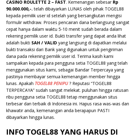
CASINO
ROULETTE 2 – FAST
. Kemenangan sebesar
Rp
90.000.000
,-.
telah dibayarkan LUNAS oleh pihak TOGEL88
kepada pemilik user id setelah yang bersangkutan mengisi
formulir withdraw. Proses pencairan dana berlangsung sangat
cepat hanya dalam waktu 5-10 menit sudah berada dalam
rekening pemilik user id. Bukti transfer yang dapat anda lihat
adalah bukti
SAH / VALID
yang langsung di dapatkan melalui
bukti transaksi dari Bank yang digunakan untuk pengiriman
dana pada rekening pemilik user id. Terima kasih kami
sampaikan kepada para pengguna setia TOGEL88 yang telah
menggunakan situs kami, sebagai Bandar Terpercaya yang
pastinya membayar semua kemenangan member hingga
lunas. Apakah
TOGEL88 PENIPU
? Reputasi “TOGEL88
TERPERCAYA” sudah sangat melekat. puluhan hingga ratusan
ribu pengguna setia TOGEL88 tetap menggunakan situs
terbesar dan terbaik di Indonesia ini. Hapus rasa was-was dan
khawatir anda, kemenangan anda berapapun PASTI
dibayarkan hingga lunas.
INFO TOGEL88 YANG HARUS DI