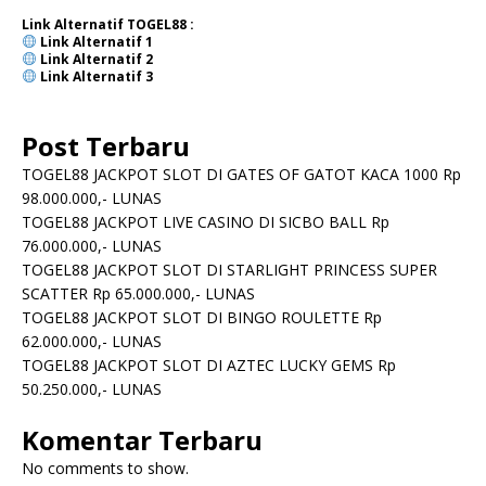
Link Alternatif TOGEL88 :
Link Alternatif
1
Link Alternatif
2
Link Alternatif 3
Post Terbaru
TOGEL88 JACKPOT SLOT DI GATES OF GATOT KACA 1000 Rp
98.000.000,- LUNAS
TOGEL88 JACKPOT LIVE CASINO DI SICBO BALL Rp
76.000.000,- LUNAS
TOGEL88 JACKPOT SLOT DI STARLIGHT PRINCESS SUPER
SCATTER Rp 65.000.000,- LUNAS
TOGEL88 JACKPOT SLOT DI BINGO ROULETTE Rp
62.000.000,- LUNAS
TOGEL88 JACKPOT SLOT DI AZTEC LUCKY GEMS Rp
50.250.000,- LUNAS
Komentar Terbaru
No comments to show.