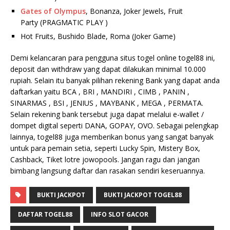
Gates of Olympus
, Bonanza, Joker Jewels, Fruit
Party (PRAGMATIC PLAY )
Hot Fruits, Bushido Blade, Roma (Joker Game)
Demi kelancaran para pengguna situs togel online togel88 ini,
deposit dan withdraw yang dapat dilakukan minimal 10.000
rupiah. Selain itu banyak pilihan rekening Bank yang dapat anda
daftarkan yaitu BCA , BRI , MANDIRI , CIMB , PANIN ,
SINARMAS , BSI , JENIUS , MAYBANK , MEGA , PERMATA.
Selain rekening bank tersebut juga dapat melalui e-wallet /
dompet digital seperti DANA, GOPAY, OVO. Sebagai pelengkap
lainnya, togel88 juga memberikan bonus yang sangat banyak
untuk para pemain setia, seperti Lucky Spin, Mistery Box,
Cashback, Tiket lotre jowopools. Jangan ragu dan jangan
bimbang langsung daftar dan rasakan sendiri keseruannya.
BUKTI JACKPOT
BUKTI JACKPOT TOGEL88
DAFTAR TOGEL88
INFO SLOT GACOR