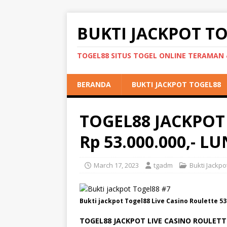
BUKTI JACKPOT T
TOGEL88 SITUS TOGEL ONLINE TERAMAN &
BERANDA
BUKTI JACKPOT TOGEL88
TOGEL88 JACKPOT
Rp 53.000.000,- L
March 17, 2023
tgadm
Bukti Jackpo
Bukti jackpot Togel88 Live Casino Roulette 53 
TOGEL88 JACKPOT LIVE CASINO ROULET