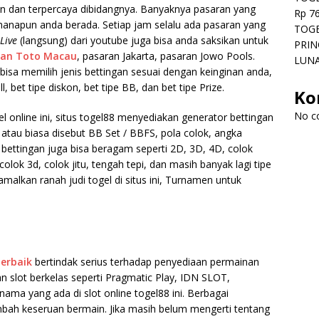
 dan terpercaya dibidangnya. Banyaknya pasaran yang
Rp 7
anapun anda berada. Setiap jam selalu ada pasaran yang
TOGE
Live
(langsung) dari youtube juga bisa anda saksikan untuk
PRIN
ran Toto Macau
, pasaran Jakarta, pasaran Jowo Pools.
LUN
isa memilih jenis bettingan sesuai dengan keinginan anda,
ll, bet tipe diskon, bet tipe BB, dan bet tipe Prize.
Ko
No c
nline ini, situs togel88 menyediakan generator bettingan
atau biasa disebut BB Set / BBFS, pola colok, angka
s bettingan juga bisa beragam seperti 2D, 3D, 4D, colok
olok 3d, colok jitu, tengah tepi, dan masih banyak lagi tipe
amalkan ranah judi togel di situs ini, Turnamen untuk
terbaik
bertindak serius terhadap penyediaan permainan
n slot berkelas seperti Pragmatic Play, IDN SLOT,
ama yang ada di slot online togel88 ini. Berbagai
bah keseruan bermain. Jika masih belum mengerti tentang