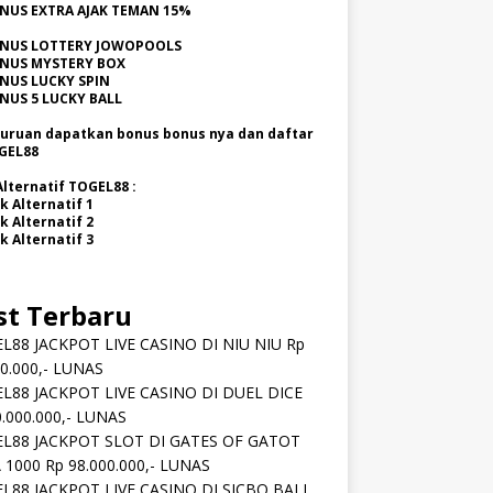
NUS EXTRA AJAK TEMAN 15%
NUS LOTTERY JOWOPOOLS
NUS MYSTERY BOX
NUS LUCKY SPIN
NUS 5 LUCKY BALL
uruan dapatkan bonus bonus nya dan daftar
GEL88
Alternatif TOGEL88 :
nk Alternatif
1
nk Alternatif
2
k Alternatif 3
st Terbaru
L88 JACKPOT LIVE CASINO DI NIU NIU Rp
00.000,- LUNAS
L88 JACKPOT LIVE CASINO DI DUEL DICE
0.000.000,- LUNAS
L88 JACKPOT SLOT DI GATES OF GATOT
 1000 Rp 98.000.000,- LUNAS
L88 JACKPOT LIVE CASINO DI SICBO BALL