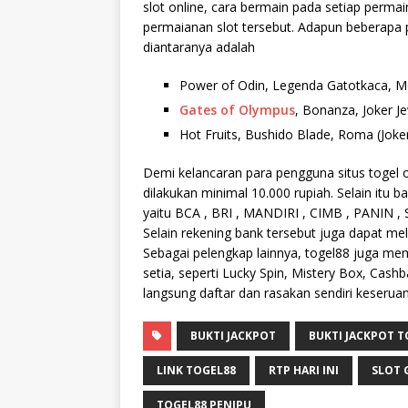
slot online, cara bermain pada setiap per
permaianan slot tersebut. Adapun beberapa 
diantaranya adalah
Power of Odin, Legenda Gatotkaca, Mo
Gates of Olympus
, Bonanza, Joker J
Hot Fruits, Bushido Blade, Roma (Jok
Demi kelancaran para pengguna situs togel o
dilakukan minimal 10.000 rupiah. Selain itu 
yaitu BCA , BRI , MANDIRI , CIMB , PANIN 
Selain rekening bank tersebut juga dapat me
Sebagai pelengkap lainnya, togel88 juga m
setia, seperti Lucky Spin, Mistery Box, Cash
langsung daftar dan rasakan sendiri keserua
BUKTI JACKPOT
BUKTI JACKPOT T
LINK TOGEL88
RTP HARI INI
SLOT 
TOGEL88 PENIPU