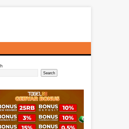
ch
Search