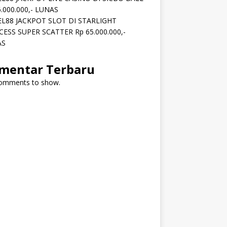
6.000.000,- LUNAS
L88 JACKPOT SLOT DI STARLIGHT
CESS SUPER SCATTER Rp 65.000.000,-
AS
mentar Terbaru
omments to show.