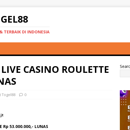
OGEL88
 TERBAIK DI INDONESIA
 LIVE CASINO ROULETTE
Sear
UNAS
t Togel88
0
jt
TE
Rp 53.000.000,- LUNAS